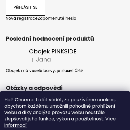
PŘIHLÁSIT SE
Nová registrace
Zapomenuté heslo
Poslední hodnocení produktů
Obojek PINKSIDE
Jana
|
Hodnocení produktu je 5 z 5 hvězdiček.
Obojek má veselé barvy, je slušiví 😍🐶
Otázky a odpovědi
Jak se start o látkové obojky a vodítka?
Haf! Chceme ti dát vědět, že používáme cookies,
abychom každému umožnili pohodlné prohlížení
Kdy mi dorazí moje objednávka?
webu a díky analýze provozu webu neustále
Nejčastější dotazy- Co může a nemůže
zlepšovali jeho funkce, výkon a použitelnost.
Více
pes jíst
informací