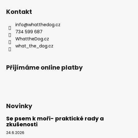
u
á
Kontakt
p
a
info
@
whatthedog.cz
t
734 599 687
í
WhattheDog.cz
what_the_dog.cz
Přijímáme online platby
Novinky
Se psem k moři- praktické rady a
zkušenosti
24.6.2026