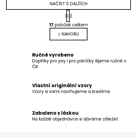
NAČÍST 5 DALŠÍCH
S
1
2
t
O
r
17
položek celkem
v
á
NAHORU
l
n
k
á
o
d
v
a
Ručně vyrobeno
á
Doplňky pro psy i pro páníčky šijeme ručně v
c
n
ČR
í
í
p
r
Vlastní originální vzory
v
Vzory si sami navrhujeme a kreslíme
k
y
v
Zabaleno s láskou
ý
Na každé objednávce si dáváme záležet
p
i
Z
s