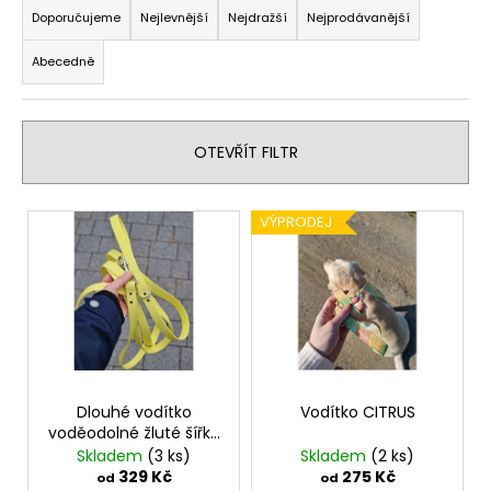
a
Doporučujeme
Nejlevnější
Nejdražší
Nejprodávanější
a
z
j
Abecedně
e
í
n
t
í
?
OTEVŘÍT FILTR
p
r
V
o
VÝPRODEJ
ý
d
HLEDAT
p
u
i
k
s
t
D
p
ů
o
r
p
o
Dlouhé vodítko
Vodítko CITRUS
o
voděodolné žluté šířka
d
r
2 cm
Skladem
(3 ks)
Skladem
(2 ks)
u
u
329 Kč
275 Kč
od
od