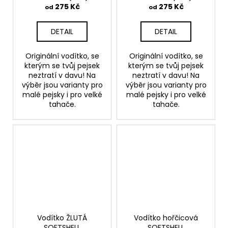
275 Kč
275 Kč
od
od
DETAIL
DETAIL
Originální vodítko, se
Originální vodítko, se
kterým se tvůj pejsek
kterým se tvůj pejsek
neztratí v davu! Na
neztratí v davu! Na
výběr jsou varianty pro
výběr jsou varianty pro
malé pejsky i pro velké
malé pejsky i pro velké
tahače.
tahače.
Vodítko ŽLUTÁ
Vodítko hořčicová
SOFTSHELL
SOFTSHELL