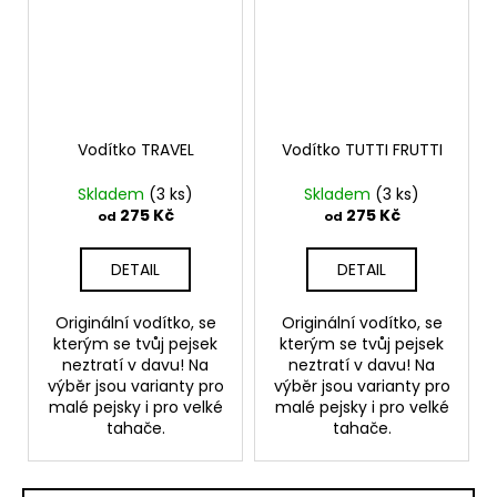
Vodítko TRAVEL
Vodítko TUTTI FRUTTI
Skladem
(3 ks)
Skladem
(3 ks)
275 Kč
275 Kč
od
od
DETAIL
DETAIL
Originální vodítko, se
Originální vodítko, se
kterým se tvůj pejsek
kterým se tvůj pejsek
neztratí v davu! Na
neztratí v davu! Na
výběr jsou varianty pro
výběr jsou varianty pro
malé pejsky i pro velké
malé pejsky i pro velké
tahače.
tahače.