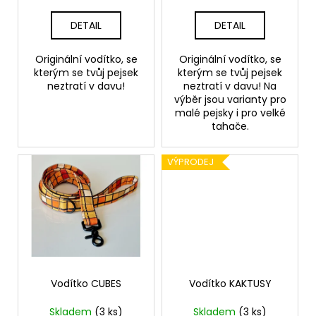
č
k
u
t
DETAIL
DETAIL
j
ů
e
Originální vodítko, se
Originální vodítko, se
m
kterým se tvůj pejsek
kterým se tvůj pejsek
e
neztratí v davu!
neztratí v davu! Na
výběr jsou varianty pro
malé pejsky i pro velké
PŘÍVĚŠEK
tahače.
NA
KLÍČE
VÝPRODEJ
69
Kč
Vodítko CUBES
Vodítko KAKTUSY
Skladem
(3 ks)
Skladem
(3 ks)