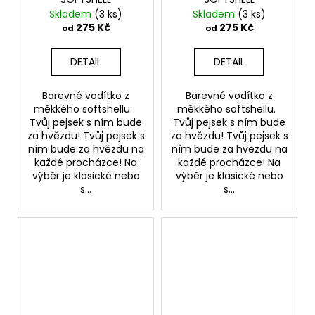
Skladem
(3 ks)
Skladem
(3 ks)
275 Kč
275 Kč
od
od
DETAIL
DETAIL
Barevné vodítko z
Barevné vodítko z
měkkého softshellu.
měkkého softshellu.
Tvůj pejsek s ním bude
Tvůj pejsek s ním bude
za hvězdu! Tvůj pejsek s
za hvězdu! Tvůj pejsek s
ním bude za hvězdu na
ním bude za hvězdu na
každé procházce! Na
každé procházce! Na
výběr je klasické nebo
výběr je klasické nebo
s...
s...