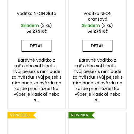
Vodítko NEON žlutá
Vodítko NEON
oranžová
Skladem
(3 ks)
Skladem
(3 ks)
275 Kč
275 Kč
od
od
DETAIL
DETAIL
Barevné vodítko z
Barevné vodítko z
měkkého softshellu.
měkkého softshellu.
Tvůj pejsek s ním bude
Tvůj pejsek s ním bude
za hvězdu! Tvůj pejsek s
za hvězdu! Tvůj pejsek s
ním bude za hvězdu na
ním bude za hvězdu na
každé procházce! Na
každé procházce! Na
výběr je klasické nebo
výběr je klasické nebo
s...
s...
VÝPRODEJ
NOVINKA