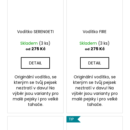
Vodítko SERENGETI
Vodítko FIRE
Skladem
(3 ks)
Skladem
(3 ks)
275 Kč
275 Kč
od
od
DETAIL
DETAIL
Originální vodítko, se
Originální vodítko, se
kterým se tvůj pejsek
kterým se tvůj pejsek
neztratí v davu! Na
neztratí v davu! Na
výběr jsou varianty pro
výběr jsou varianty pro
malé pejsky i pro velké
malé pejsky i pro velké
tahače.
tahače.
TIP