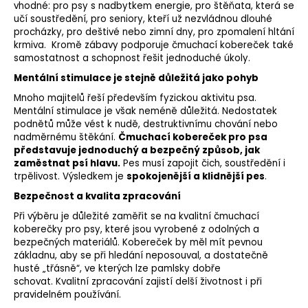
vhodné: pro psy s nadbytkem energie, pro štěňata, která se
a
učí soustředění, pro seniory, kteří už nezvládnou dlouhé
j
procházky, pro deštivé nebo zimní dny, pro zpomalení hltání
krmiva. Kromě zábavy podporuje čmuchací kobereček také
í
samostatnost a schopnost řešit jednoduché úkoly.
t
Mentální stimulace je stejně důležitá jako pohyb
?
Mnoho majitelů řeší především fyzickou aktivitu psa.
Mentální stimulace je však neméně důležitá. Nedostatek
podnětů může vést k nudě, destruktivnímu chování nebo
nadměrnému štěkání.
Čmuchací kobereček pro psa
představuje jednoduchý a bezpečný způsob, jak
HLEDAT
zaměstnat psí hlavu.
Pes musí zapojit čich, soustředění i
trpělivost. Výsledkem je
spokojenější a klidnější pes
.
Bezpečnost a kvalita zpracování
Při výběru je důležité zaměřit se na kvalitní čmuchací
D
koberečky pro psy, které jsou vyrobené z odolných a
o
bezpečných materiálů. Kobereček by měl mít pevnou
p
základnu, aby se při hledání neposouval, a dostatečně
o
husté „třásně“, ve kterých lze pamlsky dobře
r
schovat. Kvalitní zpracování zajistí delší životnost i při
u
pravidelném používání.