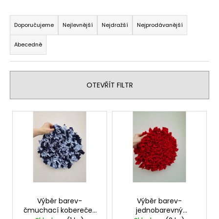
Ř
a
Doporučujeme
Nejlevnější
Nejdražší
Nejprodávanější
z
Abecedně
e
n
í
OTEVŘÍT FILTR
p
r
V
o
ý
d
p
u
i
k
s
t
p
ů
r
o
Výběr barev-
Výběr barev-
čmuchací kobereček
jednobarevný
d