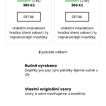
kulatý 32,5 cm 2 barvy
čmuchací kobereček
Skladem
(1 ks)
Skladem
(2 ks)
u
kulatý jednobarevný
380 Kč
350 Kč
32,5 cm
k
t
DETAIL
DETAIL
ů
Unikátní interaktivní
Unikátní interaktivní
hračka, která zabaví i ty
hračka, která zabaví i ty
nejnáročnější mazlíčky.
nejnáročnější mazlíčky.
2
položek celkem
O
v
l
Ručně vyrobeno
á
Doplňky pro psy i pro páníčky šijeme ručně v
d
ČR
a
c
Vlastní originální vzory
í
Vzory si sami navrhujeme a kreslíme
p
r