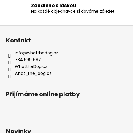
v
Zabaleno s láskou
k
Na každé objednávce si dáváme záležet
y
v
ý
Z
p
á
i
Kontakt
p
s
a
u
info
@
whatthedog.cz
t
734 599 687
í
WhattheDog.cz
what_the_dog.cz
Přijímáme online platby
Novinky