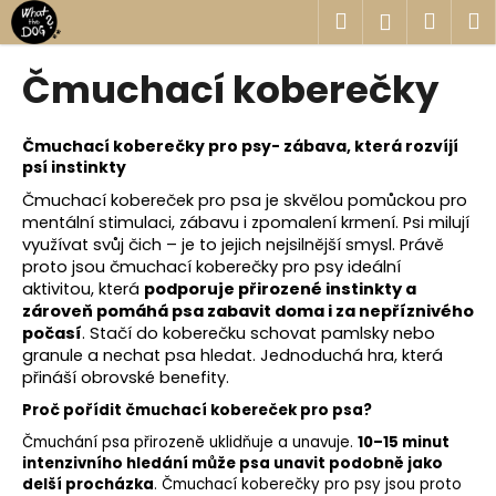
K
Přejít
Hledat
Náku
M
Přihlášen
na
o
obsah
Zpět
Zpět
košík
š
Čmuchací koberečky
í
C
k
o
Čmuchací koberečky pro psy- zábava, která rozvíjí
psí instinkty
p
Čmuchací kobereček pro psa je skvělou pomůckou pro
o
mentální stimulaci, zábavu i zpomalení krmení. Psi milují
t
využívat svůj čich – je to jejich nejsilnější smysl. Právě
ř
proto jsou čmuchací koberečky pro psy ideální
e
aktivitou, která
podporuje přirozené instinkty a
zároveň pomáhá psa zabavit doma i za nepříznivého
b
počasí
.
Stačí do koberečku schovat pamlsky nebo
u
granule a nechat psa hledat. Jednoduchá hra, která
j
přináší obrovské benefity.
e
Proč pořídit čmuchací kobereček pro psa?
t
Čmuchání psa přirozeně uklidňuje a unavuje.
10–15 minut
e
intenzivního hledání může psa unavit podobně jako
delší procházka
. Čmuchací koberečky pro psy jsou proto
n