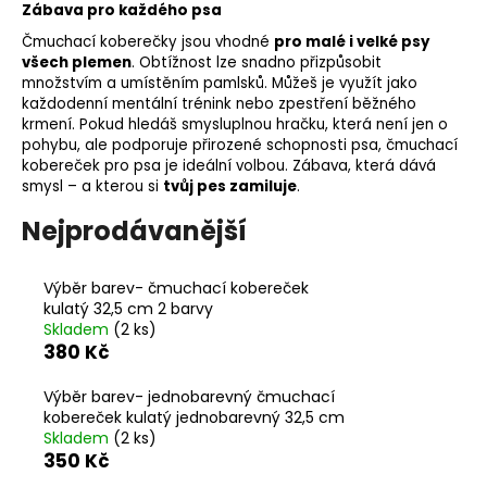
č
Zábava pro každého psa
u
Čmuchací koberečky jsou vhodné
pro malé i velké psy
j
všech plemen
. Obtížnost lze snadno přizpůsobit
e
množstvím a umístěním pamlsků. Můžeš je využít jako
m
každodenní mentální trénink nebo zpestření běžného
e
krmení. Pokud hledáš smysluplnou hračku, která není jen o
pohybu, ale podporuje přirozené schopnosti psa, čmuchací
kobereček pro psa je ideální volbou. Zábava, která dává
RUČKA
smysl – a kterou si
tvůj pes zamiluje
.
NA
OBOJEK
Nejprodávanější
NEBO
POSTROJ
50
Výběr barev- čmuchací kobereček
Kč
kulatý 32,5 cm 2 barvy
Skladem
(2 ks)
380 Kč
Výběr barev- jednobarevný čmuchací
kobereček kulatý jednobarevný 32,5 cm
Skladem
(2 ks)
350 Kč