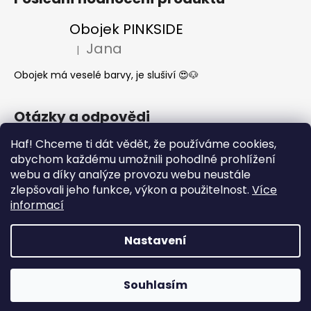
Obojek PINKSIDE
Jana
|
Hodnocení produktu je 5 z 5 hvězdiček.
Obojek má veselé barvy, je slušiví 😍🐶
Otázky a odpovědi
Jak se start o látkové obojky a vodítka?
Haf! Chceme ti dát vědět, že používáme cookies,
abychom každému umožnili pohodlné prohlížení
Kdy mi dorazí moje objednávka?
webu a díky analýze provozu webu neustále
Nejčastější dotazy- Co může a nemůže
zlepšovali jeho funkce, výkon a použitelnost.
Více
pes jíst
informací
Nastavení
Vytvořil Shoptet
Copyright 2026
What the DOG
. Všechna práva
Souhlasím
vyhrazena.