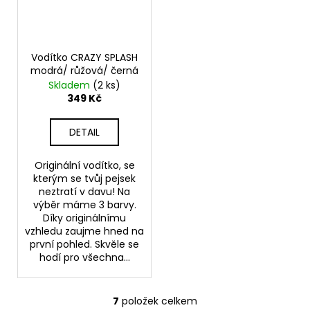
Vodítko CRAZY SPLASH
modrá/ růžová/ černá
Skladem
(2 ks)
349 Kč
DETAIL
Originální vodítko, se
kterým se tvůj pejsek
neztratí v davu! Na
výběr máme 3 barvy.
Díky originálnímu
vzhledu zaujme hned na
první pohled. Skvěle se
hodí pro všechna...
7
položek celkem
O