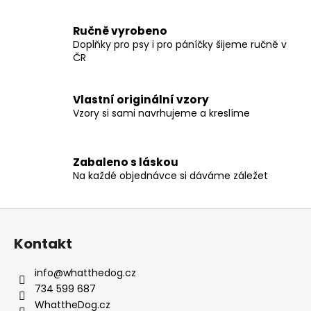
v
l
Ručně vyrobeno
á
Doplňky pro psy i pro páníčky šijeme ručně v
d
ČR
a
c
Vlastní originální vzory
í
Vzory si sami navrhujeme a kreslíme
p
r
v
Zabaleno s láskou
k
Na každé objednávce si dáváme záležet
y
v
ý
Z
p
á
i
Kontakt
p
s
a
u
info
@
whatthedog.cz
t
734 599 687
í
WhattheDog.cz