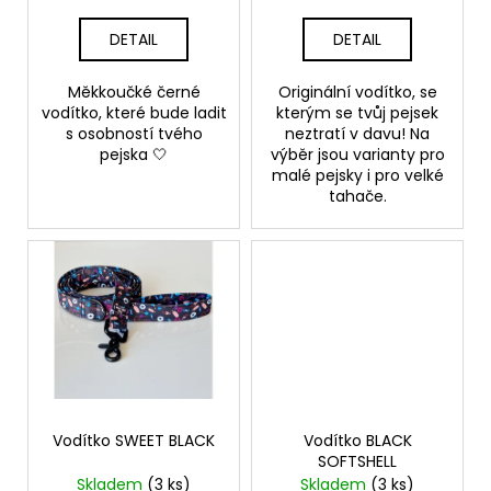
č
k
u
t
DETAIL
DETAIL
j
ů
e
Měkkoučké černé
Originální vodítko, se
m
vodítko, které bude ladit
kterým se tvůj pejsek
e
s osobností tvého
neztratí v davu! Na
pejska 🤍
výběr jsou varianty pro
malé pejsky i pro velké
VODÍTKO
tahače.
LAVENDER
275
Kč
Vodítko SWEET BLACK
Vodítko BLACK
SOFTSHELL
Skladem
(3 ks)
Skladem
(3 ks)