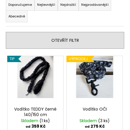
a
Doporučujeme
Nejlevnější
Nejdražší
Nejprodávanější
a
z
j
Abecedně
e
í
n
t
í
?
OTEVŘÍT FILTR
p
r
V
o
TIP
VÝPRODEJ
ý
d
HLEDAT
p
u
i
k
s
t
D
p
ů
o
r
p
o
Vodítko TEDDY černé
Vodítko OČI
o
140/150 cm
d
r
Skladem
(1 ks)
Skladem
(3 ks)
u
u
359 Kč
275 Kč
od
od