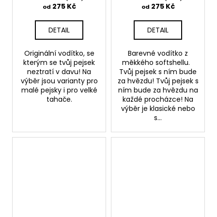
275 Kč
275 Kč
od
od
DETAIL
DETAIL
Originální vodítko, se
Barevné vodítko z
kterým se tvůj pejsek
měkkého softshellu.
neztratí v davu! Na
Tvůj pejsek s ním bude
výběr jsou varianty pro
za hvězdu! Tvůj pejsek s
malé pejsky i pro velké
ním bude za hvězdu na
tahače.
každé procházce! Na
výběr je klasické nebo
s...