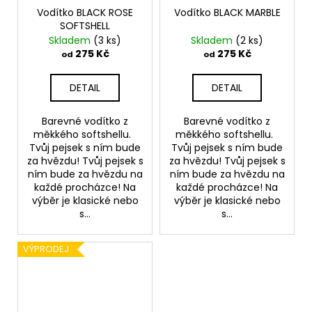
Vodítko BLACK ROSE
Vodítko BLACK MARBLE
SOFTSHELL
Skladem
(3 ks)
Skladem
(2 ks)
275 Kč
275 Kč
od
od
DETAIL
DETAIL
Barevné vodítko z
Barevné vodítko z
měkkého softshellu.
měkkého softshellu.
Tvůj pejsek s ním bude
Tvůj pejsek s ním bude
za hvězdu! Tvůj pejsek s
za hvězdu! Tvůj pejsek s
ním bude za hvězdu na
ním bude za hvězdu na
každé procházce! Na
každé procházce! Na
výběr je klasické nebo
výběr je klasické nebo
s...
s...
VÝPRODEJ