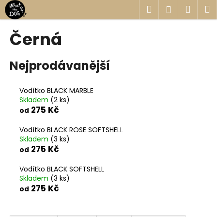
K
Přejít
Hledat
Náku
M
Přihlášen
na
o
obsah
Zpět
Zpět
košík
š
Černá
í
C
k
Nejprodávanější
o
p
o
Vodítko BLACK MARBLE
Skladem
(2 ks)
t
275 Kč
od
ř
e
Vodítko BLACK ROSE SOFTSHELL
b
Skladem
(3 ks)
275 Kč
od
u
j
Vodítko BLACK SOFTSHELL
e
Skladem
(3 ks)
275 Kč
t
od
e
Ř
n