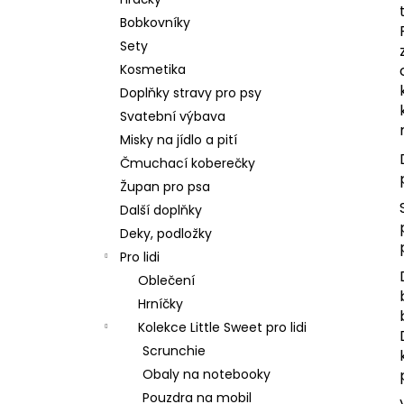
550 Kč
l
Bobkovníky
Sety
Kosmetika
Doplňky stravy pro psy
Svatební výbava
Misky na jídlo a pití
Čmuchací koberečky
Župan pro psa
Další doplňky
Deky, podložky
Pro lidi
Oblečení
Hrníčky
Kolekce Little Sweet pro lidi
Scrunchie
Obaly na notebooky
Pouzdra na mobil