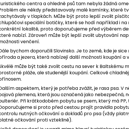
550 Kč
275 Kč
turistického centra a ohledně psů tam nebyla žádná omeze
Problém ale někdy představovaly malé kamínky, které tvo
zachytávaly v tlapkách. Může být proto lepší zvolit písčit
chlupáčovi speciální botičky, které se hodí například i na
konkrétní lokalitě, proto doporučujeme před výběrem des
které nabízí. Zároveň může být lepší zvolit ubytování nap
možnosti venčení.
Dále bychom doporučili Slovinsko. Je to země, kde je sic
příroda a jezera, která nabízejí další možnosti koupání a v
Skvělé může být také zvolit cestu na sever k Baltskému 
prostorné pláže, ale studenější koupání. Celkově chladně
přínosem.
Dalším aspektem, který je potřeba zvážit, je rasa psa. V
bojová plemena, která jsou označená jako nebezpečná, nap
bulteriér. Při krátkodobém pobytu se psem, který má PP,
Doporučujeme si proto před cestou projít pravidla pobytu v
kontrolu nutných očkování a dokladů pro psa (vždy
platn
platné očkování proti vzteklině)
.