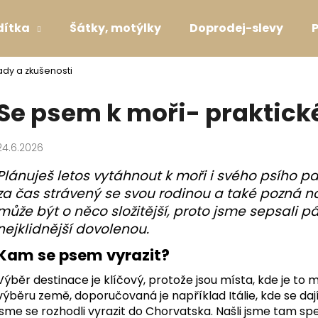
dítka
Šátky, motýlky
Doprodej-slevy
ady a zkušenosti
Co potřebujete najít?
Se psem k moři- praktick
HLEDAT
24.6.2026
Plánuješ letos vytáhnout k moři i svého psího pa
za čas strávený se svou rodinou a také pozná 
Doporučujeme
může být o něco složitější, proto jsme sepsali p
nejklidnější dovolenou.
Kam se psem vyrazit?
Výběr destinace je klíčový, protože jsou místa, kde je to
výběru země, doporučovaná je například Itálie, kde se dají 
SVATEBNÍ OBOJEK S KYTIČKAMI WHITE
VODÍTKO LAVEN
jsme se rozhodli vyrazit do Chorvatska. Našli jsme tam spec