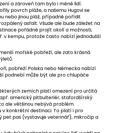
ní a zároveň tam bylo i méně lidí.
řily povrch pláže, a našemu Hugovi se
ou nebo jinou pláž, případně pořídit
 rozpálený asfalt. Všude ale bude záležet na
tinace pořádně projít okolí a možnosti,
ř. v kempu, protože často nabízí jednodušší
e menší mořské pobřeží, ale zato krásná
ýletů.
moři, pobřeží Polska nebo Německa nabízí
jší podnebí může být ale pro chlupáče
 některých zemích platí omezení pro určitá
ř. americký pitbulteriér, stafordšírský
 to ale většinou nebývá problém.
 konkrétní destinaci. To platí i pro
ý pet pas (vystavuje veterinář), mikročip a