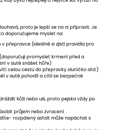
 kdy bývá nejtepleji a nejvíce lidí vyráží na
havá, proto je lepší se na ni připravit. Je
to doporučujeme myslet na:
přepravce (ideálně si zjisti pravidla pro
 (doporučuji promyslet krmení před a
ní v autě snášet hůře)
esvítí celou cestu do přepravky sluníčko atd.)
l v autě pohodlí a cítil se bezpečně
dráždit kůži nebo uši, proto pejska vždy po
působit průjem nebo zvracení
odíte- rozpálený asfalt může napáchat s