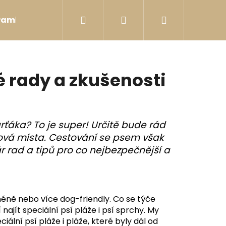
Hledat
Přihlášení
Nákupní
Pamlsky
Postroje
Hračky
Bobkovníky
košík
é rady a zkušenosti
rťáka? To je super! Určitě bude rád
nová místa. Cestování se psem však
ár rad a tipů pro co nejbezpečnější a
 méně nebo více dog-friendly. Co se týče
najít speciální psí pláže i psí sprchy. My
DER
iální psí pláže i pláže, které byly dál od