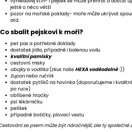
vyhledávej stín- i pejsek se může přehřát a dostat úp
ještě o něco větší
pozor na mořské poklady- moře může ukrývat spous
atd.
Co sbalit pejskovi k moři?
pet pas a potřebné doklady
dostatek jídla, případně i balenou vodu
kvalitní pamlsky
cestovní misky
obojky
a
vodítka
(zkus naše
HEXA voděodolné
:))
župan
nebo ručník
dostatek pytlíků na hovínka (doporučujeme i kvalitn
po ruce)
oblíbené
hračky
psí lékárničku
pelíšek
případně botičky, plovací vestu
Cestování se psem může být náročnější, ale ty společné z