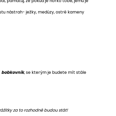
al, pamatuj, že pokud je horko tobě, jemu je
tu nástrah- ježky, medúzy, ostré kameny
í
bobkovník
, se kterým je budete mít stále
ážitky za to rozhodně budou stát!