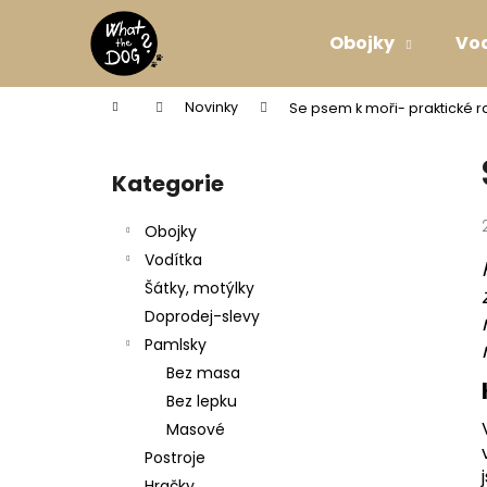
K
Přejít
na
o
Obojky
Vo
obsah
Zpět
Zpět
š
do
do
í
Domů
Novinky
Se psem k moři- praktické r
k
obchodu
obchodu
P
o
Kategorie
Přeskočit
s
kategorie
t
Obojky
r
Vodítka
a
Šátky, motýlky
n
Doprodej-slevy
n
Pamlsky
í
Bez masa
p
Bez lepku
a
Masové
n
Postroje
SVATEBNÍ VODÍTKO ELEGANTNÍ BÍLÉ
e
Hračky