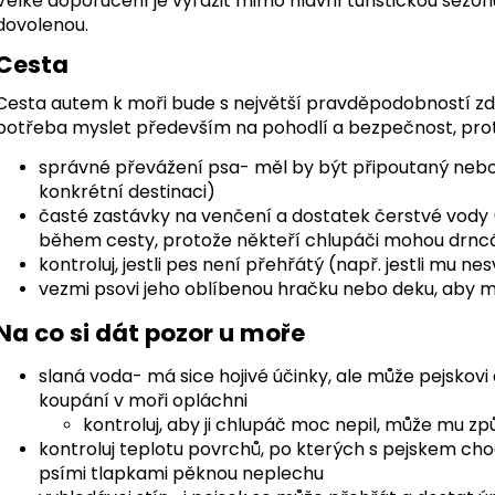
Velké doporučení je vyrazit mimo hlavní turistickou sezónu,
dovolenou.
Cesta
Cesta autem k moři bude s největší pravděpodobností zdlou
potřeba myslet především na pohodlí a bezpečnost, pro
správné převážení psa- měl by být připoutaný nebo v 
konkrétní destinaci)
časté zastávky na venčení a dostatek čerstvé vody
během cesty, protože někteří chlupáči mohou drncá
kontroluj, jestli pes není přehřátý (např. jestli mu n
vezmi psovi jeho oblíbenou hračku nebo deku, aby mě
Na co si dát pozor u moře
slaná voda- má sice hojivé účinky, ale může pejskovi 
koupání v moři opláchni
kontroluj, aby ji chlupáč moc nepil, může mu z
kontroluj teplotu povrchů, po kterých s pejskem ch
psími tlapkami pěknou neplechu