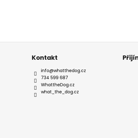
Z
á
Kontakt
Přij
p
a
info
@
whatthedog.cz
t
734 599 687
í
WhattheDog.cz
what_the_dog.cz