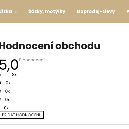
dítka
Šátky, motýlky
Doprodej-slevy
Co potřebujete najít?
Hodnocení obchodu
HLEDAT
5,0
Průměrné
8 hodnocení
hodnocení
obchodu
je
5
8x
5,0
Doporučujeme
z
4
0x
5
hvězdiček.
3
0x
2
0x
0x
PŘIDAT HODNOCENÍ
V
SVATEBNÍ OBOJEK S KYTIČKAMI WHITE
OBOJEK DOTS P