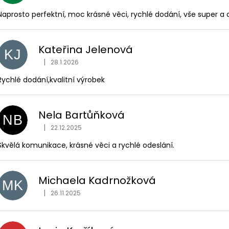
Naprosto perfektní, moc krásné věci, rychlé dodání, vše super a
Kateřina Jelenová
KJ
|
28.1.2026
Hodnocení obchodu je 5 z 5 hvězdiček.
Rychlé dodání,kvalitní výrobek
Nela Bartůňková
NB
|
22.12.2025
Hodnocení obchodu je 5 z 5 hvězdiček.
Skvělá komunikace, krásné věci a rychlé odeslání.
Michaela Kadrnožková
MK
|
26.11.2025
Hodnocení obchodu je 5 z 5 hvězdiček.