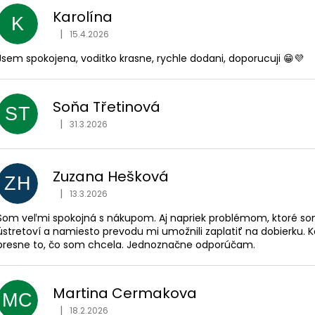
ý
550 Kč
399 Kč
Karolína
p
K
i
|
15.4.2026
Hodnocení obchodu je 5 z 5 hvězdiček.
s
Jsem spokojena, voditko krasne, rychle dodani, doporucuji 😁💜
h
o
Soňa Třetinová
d
ST
|
n
31.3.2026
Hodnocení obchodu je 5 z 5 hvězdiček.
o
c
Zuzana Hešková
e
ZH
|
13.3.2026
Hodnocení obchodu je 5 z 5 hvězdiček.
n
í
Som veľmi spokojná s nákupom. Aj napriek problémom, ktoré som
ústretoví a namiesto prevodu mi umožnili zaplatiť na dobierku. K
presne to, čo som chcela. Jednoznačne odporúčam.
Martina Cermakova
MC
|
18.2.2026
Hodnocení obchodu je 5 z 5 hvězdiček.