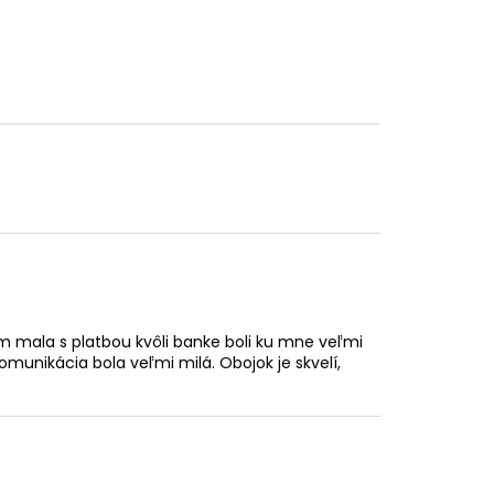
 mala s platbou kvôli banke boli ku mne veľmi
omunikácia bola veľmi milá. Obojok je skvelí,