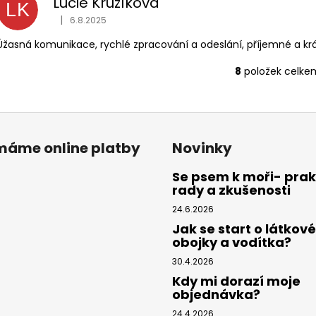
Lucie Kružíková
LK
|
6.8.2025
Hodnocení obchodu je 5 z 5 hvězdiček.
Úžasná komunikace, rychlé zpracování a odeslání, příjemné a krá
8
položek celke
O
v
l
á
d
ímáme online platby
Novinky
a
c
Se psem k moři- prak
í
rady a zkušenosti
p
24.6.2026
r
Jak se start o látkové
v
obojky a vodítka?
k
y
30.4.2026
v
Kdy mi dorazí moje
objednávka?
ý
p
24.4.2026