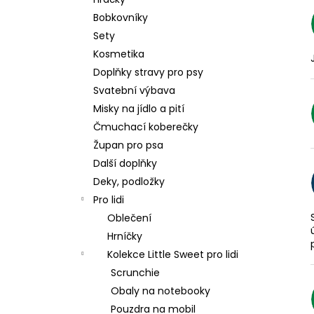
550 Kč
l
Bobkovníky
Sety
Kosmetika
Doplňky stravy pro psy
Svatební výbava
Misky na jídlo a pití
Čmuchací koberečky
Župan pro psa
Další doplňky
Deky, podložky
Pro lidi
Oblečení
Hrníčky
Kolekce Little Sweet pro lidi
Scrunchie
Obaly na notebooky
Pouzdra na mobil