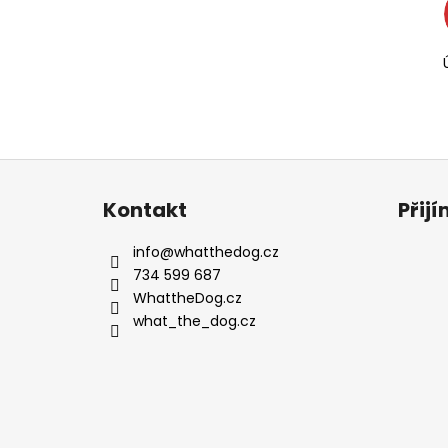
Z
á
Kontakt
Přij
p
a
info
@
whatthedog.cz
t
734 599 687
í
WhattheDog.cz
what_the_dog.cz