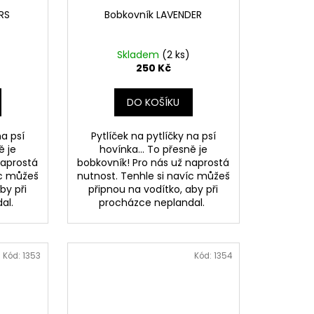
RS
Bobkovník LAVENDER
Skladem
(2 ks)
250 Kč
DO KOŠÍKU
na psí
Pytlíček na pytlíčky na psí
ě je
hovínka... To přesně je
naprostá
bobkovník! Pro nás už naprostá
íc můžeš
nutnost. Tenhle si navíc můžeš
by při
připnou na vodítko, aby při
dal.
procházce neplandal.
Kód:
1353
Kód:
1354