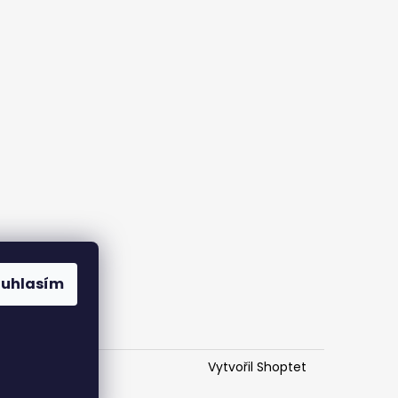
Co
ouhlasím
st
Vytvořil Shoptet