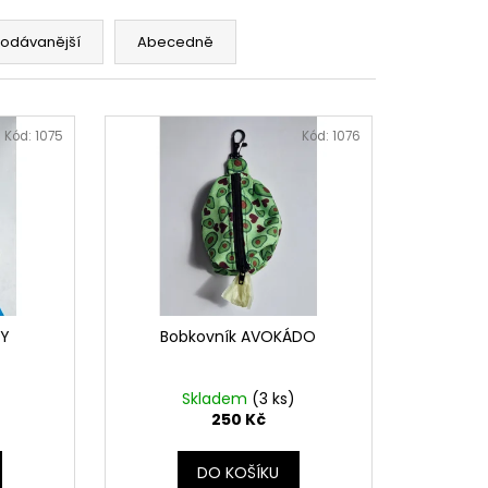
rodávanější
Abecedně
Kód:
1075
Kód:
1076
XY
Bobkovník AVOKÁDO
Skladem
(3 ks)
250 Kč
DO KOŠÍKU