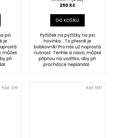
250 Kč
DO KOŠÍKU
na psí
Pytlíček na pytlíčky na psí
ě je
hovínka... To přesně je
naprostá
bobkovník! Pro nás už naprostá
íc můžeš
nutnost. Tenhle si navíc můžeš
by při
připnou na vodítko, aby při
dal.
procházce neplandal.
Kód:
1216
Kód:
1351