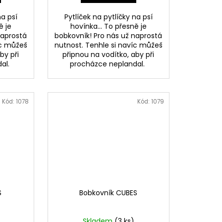
na psí
Pytlíček na pytlíčky na psí
ě je
hovínka... To přesně je
naprostá
bobkovník! Pro nás už naprostá
íc můžeš
nutnost. Tenhle si navíc můžeš
by při
připnou na vodítko, aby při
dal.
procházce neplandal.
Kód:
1078
Kód:
1079
S
Bobkovník CUBES
Skladem
(3 ks)