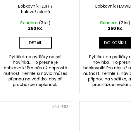
Bobkovník FLUFFY
Bobkovník FLOWE
fialová/zelená
Skladem
(3 ks)
Skladem
(2 ks)
250 Kč
250 Kč
DETAIL
DO KOŠÍKU
Pytlíček na pytlíčky na psí
Pytlíček na pytlíčky 
hovínka... To přesně je
hovínka... To přesn
bobkovník! Pro nás už naprostá
bobkovník! Pro nás už 
nutnost. Tenhle si navíc můžeš
nutnost. Tenhle si nav
připnou na vodítko, aby při
připnou na vodítko, a
procházce neplandal.
procházce neplan
Kód:
1352