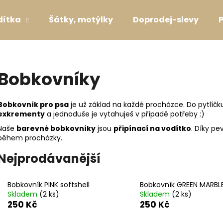
dítka
Šátky, motýlky
Doprodej-slevy
Co potřebujete najít?
Bobkovníky
HLEDAT
Bobkovník pro psa
je už základ na každé procházce. Do pytlíčk
exkrementy
a jednoduše je vytahuješ v případě potřeby :)
Naše
barevné bobkovníky
jsou
připínací na vodítko
. Díky p
Doporučujeme
během procházky.
Nejprodávanější
Bobkovník PINK softshell
Bobkovník GREEN MARBL
Skladem
(2 ks)
Skladem
(2 ks)
250 Kč
250 Kč
SVATEBNÍ OBOJEK S KYTIČKAMI WHITE
VODÍTKO LAVEN