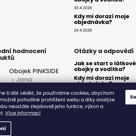
u
30.4.2026
Kdy mi dorazí moje
objednávka?
24.4.2026
ední hodnocení
Otázky a odpovědi
uktů
Jak se start o látkové
obojky a vodítka?
Obojek PINKSIDE
Kdy mi dorazí moje
Jana
|
Hodnocení produktu je 5 z 5 hvězdiček.
objednávka?
má veselé barvy, je slušiví 😍
Nejčastější dotazy- 
e ti dát vědět, že používáme cookies, abychom
S
může a nemůže pes jí
ožnili pohodlné prohlížení webu a díky analýze
bu neustále zlepšovali jeho funkce, výkon a
st.
Více informací
vyhrazena.
ní