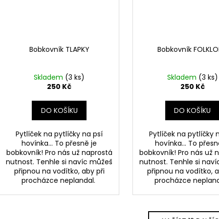
Bobkovník TLAPKY
Bobkovník FOLKLOR
Skladem
(3 ks)
Skladem
(3 ks)
250 Kč
250 Kč
DO KOŠÍKU
DO KOŠÍKU
Pytlíček na pytlíčky na psí
Pytlíček na pytlíčky 
hovínka... To přesně je
hovínka... To přesn
bobkovník! Pro nás už naprostá
bobkovník! Pro nás už 
nutnost. Tenhle si navíc můžeš
nutnost. Tenhle si nav
připnou na vodítko, aby při
připnou na vodítko, a
procházce neplandal.
procházce neplan