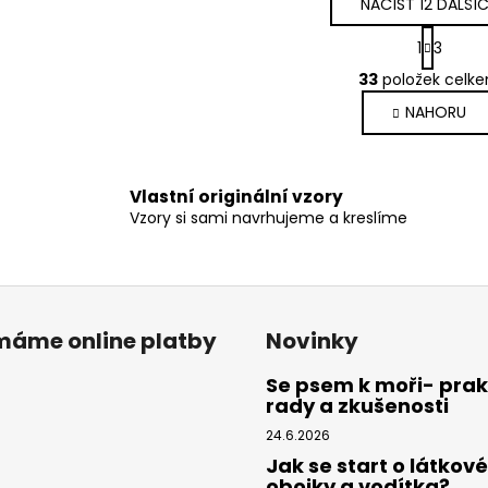
NAČÍST 12 DALŠÍ
S
1
3
t
O
r
33
položek celk
v
á
NAHORU
l
n
k
á
o
d
v
a
Vlastní originální vzory
á
c
Vzory si sami navrhujeme a kreslíme
n
í
í
p
r
v
k
ímáme online platby
Novinky
y
v
Se psem k moři- prak
ý
rady a zkušenosti
p
24.6.2026
i
Jak se start o látkové
s
obojky a vodítka?