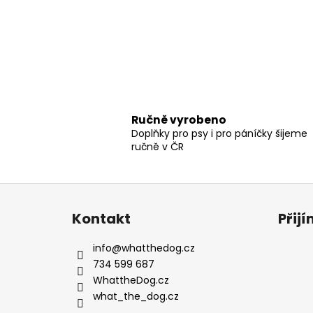
Ručně vyrobeno
Doplňky pro psy i pro páníčky šijeme
ručně v ČR
Z
á
Kontakt
Přij
p
a
info
@
whatthedog.cz
t
734 599 687
í
WhattheDog.cz
what_the_dog.cz