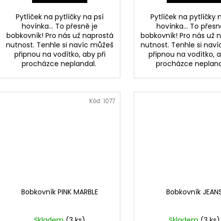
Pytlíček na pytlíčky na psí
Pytlíček na pytlíčky 
hovínka... To přesně je
hovínka... To přesn
bobkovník! Pro nás už naprostá
bobkovník! Pro nás už 
nutnost. Tenhle si navíc můžeš
nutnost. Tenhle si nav
připnou na vodítko, aby při
připnou na vodítko, a
procházce neplandal.
procházce neplan
Kód:
1077
Bobkovník PINK MARBLE
Bobkovník JEAN
Skladem
(3 ks)
Skladem
(3 ks)