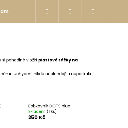
Hledat
Přihlášení
Nákupní
Pamlsky
Postroje
Hračky
Bobkovníky
košík
u si pohodlně vložíš
plastové sáčky na
evnému uchycení nikde neplandají a neposkakují
E
Bobkovník DOTS blue
Skladem
(1 ks)
250 Kč
DER