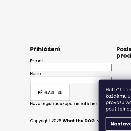
Přihlášení
Posl
prod
E-mail
Heslo
Obojek 
Haf! Chcem
PŘIHLÁSIT SE
🐶
každému um
provozu we
Nová registrace
Zapomenuté heslo
použitelno
Copyright 2026
What the DOG
. Všechna práva 
Nastave