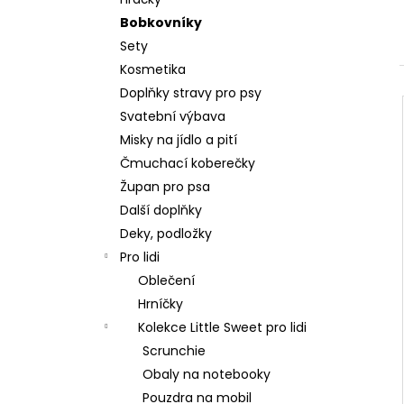
550 Kč
l
Bobkovníky
Sety
Kosmetika
Doplňky stravy pro psy
Svatební výbava
Misky na jídlo a pití
Čmuchací koberečky
Župan pro psa
Další doplňky
Deky, podložky
Pro lidi
Oblečení
Hrníčky
Kolekce Little Sweet pro lidi
Scrunchie
Obaly na notebooky
Pouzdra na mobil