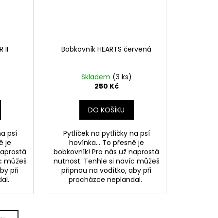
 II
Bobkovník HEARTS červená
Skladem
(3 ks)
250 Kč
DO KOŠÍKU
na psí
Pytlíček na pytlíčky na psí
ě je
hovínka... To přesně je
naprostá
bobkovník! Pro nás už naprostá
íc můžeš
nutnost. Tenhle si navíc můžeš
by při
připnou na vodítko, aby při
dal.
procházce neplandal.