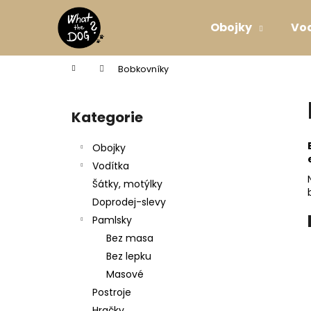
K
Přejít
na
o
Obojky
Vo
obsah
Zpět
Zpět
š
do
do
í
Domů
Bobkovníky
k
obchodu
obchodu
P
o
Kategorie
Přeskočit
s
kategorie
t
Obojky
r
Vodítka
a
Šátky, motýlky
n
Doprodej-slevy
n
Pamlsky
í
Bez masa
p
Bez lepku
a
Masové
n
Postroje
SVATEBNÍ VODÍTKO ELEGANTNÍ BÍLÉ
e
Hračky