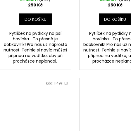
250 Kč
250 Kč
DO KOŠÍKU
DO KOŠÍKU
Pytlíček na pytlíčky na psí
Pytlíček na pytlíčky 
hovínka... To přesně je
hovínka... To přesn
bobkovník! Pro nás už naprostá
bobkovník! Pro nás už 
nutnost. Tenhle si navíc můžeš
nutnost. Tenhle si nav
připnou na vodítko, aby při
připnou na vodítko, a
procházce neplandal.
procházce neplan
Kód:
1149/FLU