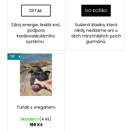
č
k
u
t
DETAIL
DO KOŠÍKU
j
ů
e
Zdroj energie, lesklá srst,
Sušená klasika, která
m
podpora
nikdy nezklame ani u
e
kardiovaskulárního
těch náročnějších psích
systému
gurmánů.
OBOJEK
FIRE
TIP
419
Kč
Tuňák s oreganem
Skladem
(4 ks)
165 Kč