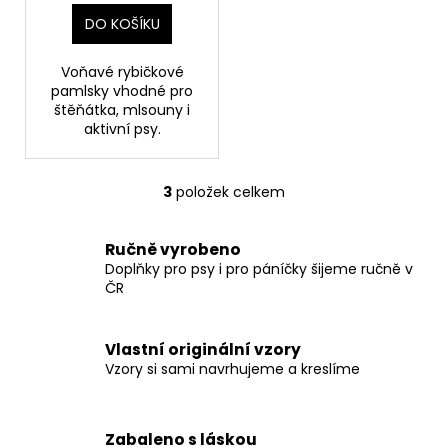
DO KOŠÍKU
Voňavé rybičkové
pamlsky vhodné pro
štěňátka, mlsouny i
aktivní psy.
3
položek celkem
O
v
l
Ručně vyrobeno
á
Doplňky pro psy i pro páníčky šijeme ručně v
d
ČR
a
c
Vlastní originální vzory
í
Vzory si sami navrhujeme a kreslíme
p
r
v
Zabaleno s láskou
k