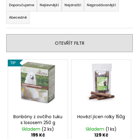
a
Doporučujeme
Nejlevnější
Nejdražší
Nejprodávanější
a
z
j
Abecedně
e
í
n
t
í
?
OTEVŘÍT FILTR
p
r
V
o
TIP
ý
d
HLEDAT
p
u
i
k
s
t
D
p
ů
o
r
p
o
Bonbóny z ovčího tuku
Hovězí jícen rolky 150g
o
s lososem 250 g
d
r
Skladem
(2 ks)
Skladem
(1 ks)
u
u
195 Kč
129 Kč