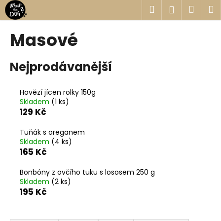
K
Přejít
Hledat
Náku
M
Přihlášen
na
o
obsah
Zpět
Zpět
košík
š
Masové
í
C
k
Nejprodávanější
o
p
o
Hovězí jícen rolky 150g
Skladem
(1 ks)
t
129 Kč
ř
e
Tuňák s oreganem
b
Skladem
(4 ks)
165 Kč
u
j
Bonbóny z ovčího tuku s lososem 250 g
e
Skladem
(2 ks)
195 Kč
t
e
Ř
n