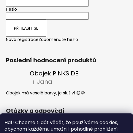
Heslo
PŘIHLÁSIT SE
Nová registrace
Zapomenuté heslo
Poslední hodnocení produktů
Obojek PINKSIDE
Jana
|
Hodnocení produktu je 5 z 5 hvězdiček.
Obojek má veselé barvy, je slušiví 😍🐶
Otázky a odpovědi
Haf! Chceme ti dát vědět, že používáme cookies,
Jak se start o látkové obojky a vodítka?
abychom každému umožnili pohodlné prohlížení
Kdy mi dorazí moje objednávka?