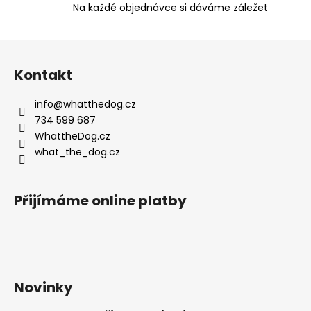
Na každé objednávce si dáváme záležet
y
v
ý
Z
p
á
i
Kontakt
p
s
a
u
info
@
whatthedog.cz
t
734 599 687
í
WhattheDog.cz
what_the_dog.cz
Přijímáme online platby
Novinky