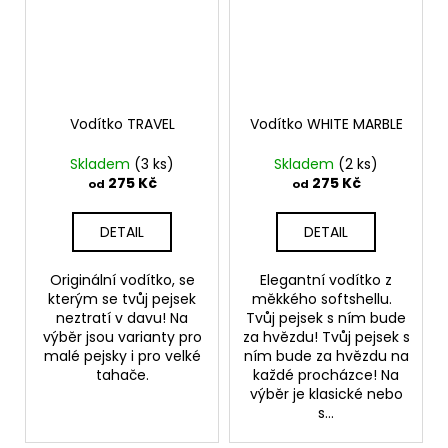
Vodítko TRAVEL
Vodítko WHITE MARBLE
Skladem
(3 ks)
Skladem
(2 ks)
275 Kč
275 Kč
od
od
DETAIL
DETAIL
Originální vodítko, se
Elegantní vodítko z
kterým se tvůj pejsek
měkkého softshellu.
neztratí v davu! Na
Tvůj pejsek s ním bude
výběr jsou varianty pro
za hvězdu! Tvůj pejsek s
malé pejsky i pro velké
ním bude za hvězdu na
tahače.
každé procházce! Na
výběr je klasické nebo
s...