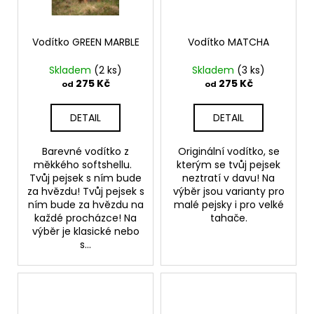
Vodítko GREEN MARBLE
Vodítko MATCHA
Skladem
(2 ks)
Skladem
(3 ks)
275 Kč
275 Kč
od
od
DETAIL
DETAIL
Barevné vodítko z
Originální vodítko, se
měkkého softshellu.
kterým se tvůj pejsek
Tvůj pejsek s ním bude
neztratí v davu! Na
za hvězdu! Tvůj pejsek s
výběr jsou varianty pro
ním bude za hvězdu na
malé pejsky i pro velké
každé procházce! Na
tahače.
výběr je klasické nebo
s...