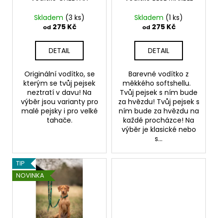
o
d
Skladem
(3 ks)
Skladem
(1 ks)
u
275 Kč
275 Kč
od
od
k
t
DETAIL
DETAIL
ů
Originální vodítko, se
Barevné vodítko z
kterým se tvůj pejsek
měkkého softshellu.
neztratí v davu! Na
Tvůj pejsek s ním bude
výběr jsou varianty pro
za hvězdu! Tvůj pejsek s
malé pejsky i pro velké
ním bude za hvězdu na
tahače.
každé procházce! Na
výběr je klasické nebo
s...
TIP
NOVINKA