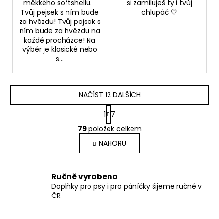
měkkého softshellu.
si zamiluješ ty i tvůj
Tvůj pejsek s ním bude
chlupáč 🤍
za hvězdu! Tvůj pejsek s
ním bude za hvězdu na
každé procházce! Na
výběr je klasické nebo
s...
NAČÍST 12 DALŠÍCH
S
1
7
t
O
r
79
položek celkem
v
á
NAHORU
l
n
k
á
o
d
v
a
Ručně vyrobeno
á
Doplňky pro psy i pro páníčky šijeme ručně v
c
n
ČR
í
í
p