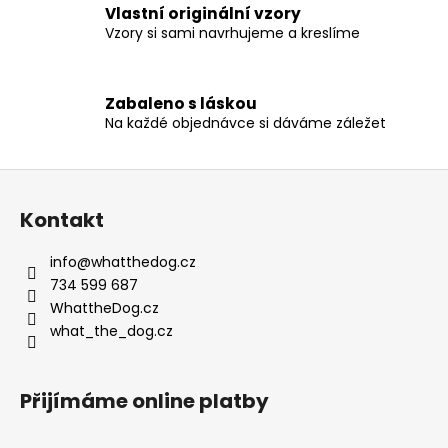
r
Vlastní originální vzory
v
Vzory si sami navrhujeme a kreslíme
k
y
v
Zabaleno s láskou
ý
Na každé objednávce si dáváme záležet
p
i
Z
s
u
á
Kontakt
p
a
info
@
whatthedog.cz
t
734 599 687
í
WhattheDog.cz
what_the_dog.cz
Přijímáme online platby