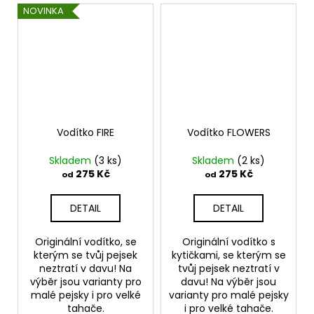
NOVINKA
Vodítko FIRE
Vodítko FLOWERS
Skladem
(3 ks)
Skladem
(2 ks)
275 Kč
275 Kč
od
od
DETAIL
DETAIL
Originální vodítko, se
Originální vodítko s
kterým se tvůj pejsek
kytičkami, se kterým se
neztratí v davu! Na
tvůj pejsek neztratí v
výběr jsou varianty pro
davu! Na výběr jsou
malé pejsky i pro velké
varianty pro malé pejsky
tahače.
i pro velké tahače.