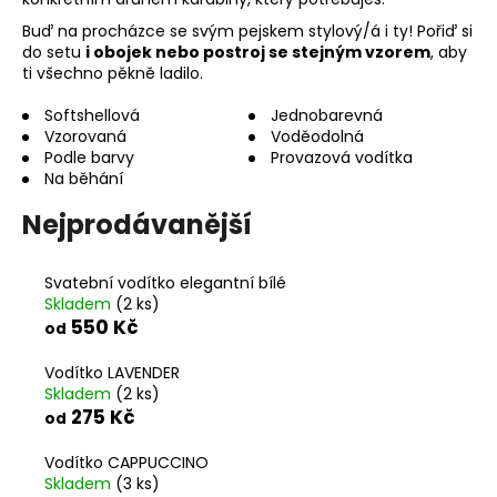
a
Buď na procházce se svým pejskem stylový/á i ty! Pořiď si
j
do setu
i obojek nebo postroj se stejným vzorem
, aby
ti všechno pěkně ladilo.
í
t
Softshellová
Jednobarevná
Vzorovaná
Voděodolná
?
Podle barvy
Provazová vodítka
Na běhání
Nejprodávanější
HLEDAT
Svatební vodítko elegantní bílé
Skladem
(2 ks)
550 Kč
od
D
Vodítko LAVENDER
o
Skladem
(2 ks)
p
275 Kč
od
o
r
Vodítko CAPPUCCINO
u
Skladem
(3 ks)