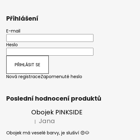
Přihlášení
E-mail
Heslo
PŘIHLÁSIT SE
Nová registrace
Zapomenuté heslo
Poslední hodnocení produktů
Obojek PINKSIDE
Jana
|
Hodnocení produktu je 5 z 5 hvězdiček.
Obojek má veselé barvy, je slušiví 😍🐶