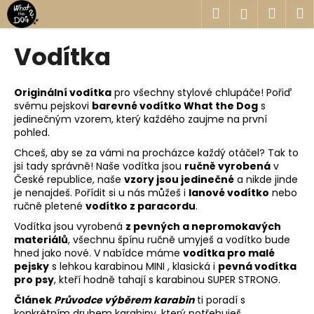
K
Přejít
Hledat
Náku
M
Přihlášen
na
o
obsah
Zpět
Zpět
košík
š
Vodítka
í
C
k
o
Originální vodítka
pro všechny stylové chlupáče! Pořiď
svému pejskovi
barevné vodítko What the Dog
s
p
jedinečným vzorem, který každého zaujme na první
o
pohled.
t
Chceš, aby se za vámi na procházce každý otáčel? Tak to
ř
jsi tady správně! Naše vodítka jsou
ručně vyrobená
v
České republice, naše
vzory jsou jedinečné
a nikde jinde
e
je nenajdeš. Pořídit si u nás můžeš i
lanové vodítko
nebo
b
ručně pletené
vodítko z paracordu
.
u
Vodítka jsou vyrobená
z pevných a nepromokavých
j
materiálů
, všechnu špínu ručně umyješ a vodítko bude
hned jako nové. V nabídce máme
vodítka pro malé
e
pejsky
s lehkou karabinou MINI , klasická i
pevná vodítka
t
pro psy
, kteří hodně tahají s karabinou SUPER STRONG.
e
Článek
Průvodce výběrem karabin
ti poradí s
n
konkrétním druhem karabiny, který potřebuješ.