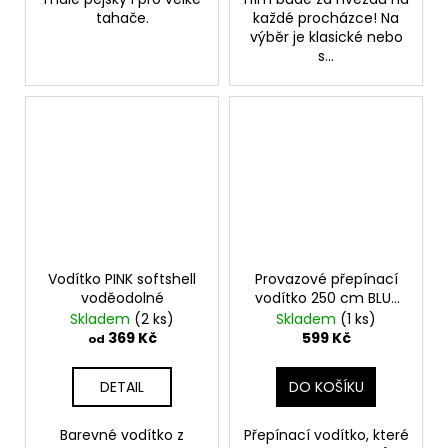
tahače.
každé procházce! Na
výběr je klasické nebo
s...
Vodítko PINK softshell
Provazové přepínací
voděodolné
vodítko 250 cm BLUE
LAGOON
Skladem
(2 ks)
Skladem
(1 ks)
369 Kč
599 Kč
od
DETAIL
DO KOŠÍKU
Barevné vodítko z
Přepínací vodítko, které