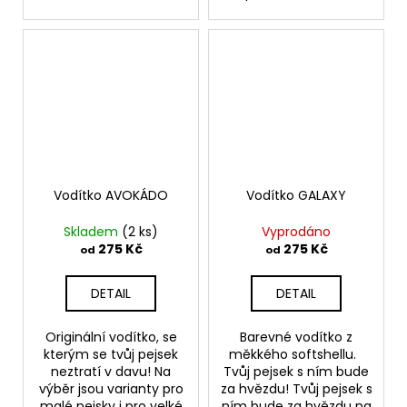
Vodítko AVOKÁDO
Vodítko GALAXY
Skladem
(2 ks)
Vyprodáno
275 Kč
275 Kč
od
od
DETAIL
DETAIL
Originální vodítko, se
Barevné vodítko z
kterým se tvůj pejsek
měkkého softshellu.
neztratí v davu! Na
Tvůj pejsek s ním bude
výběr jsou varianty pro
za hvězdu! Tvůj pejsek s
malé pejsky i pro velké
ním bude za hvězdu na