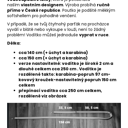
naším
vlastním designem
. Výroba probíhá
ručně
přímo v České republice
. Poutko je podšité měkkým
softshellem pro pohodlné venčení.
V případě, že se tvůj čtyřnohý parťák na procházce
vyválí v blátě nebo vykoupe v louži, není to žádný
problém! Vodítko můžeš jednoduše
vyprat v ruce
.
Délka:
cca 140 cm (+ úchyt a karabina)
cca 150 cm (+ úchyt a karabina)
verze nastavitelné: vodítko je široké 2 cm a
dlouhé celkem cca 250 cm . Vodítko je
rozdělené takto: karabina-popruh 97 cm-
kovový kroužek-nastavitelný popruh 150 cm
celkem
přepínací vodítko cca 250 cm celkem,
rozdělené viz obrázek