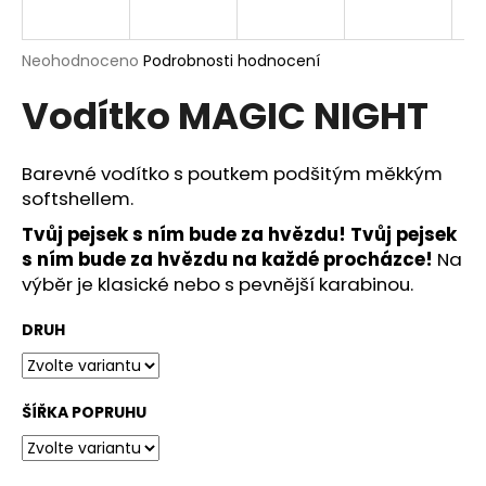
a
j
Průměrné
Neohodnoceno
Podrobnosti hodnocení
í
hodnocení
Vodítko MAGIC NIGHT
produktu
t
je
?
0,0
z
Barevné vodítko s poutkem podšitým měkkým
5
softshellem.
hvězdiček.
Tvůj pejsek s ním bude za hvězdu!
Tvůj pejsek
HLEDAT
s ním bude za hvězdu na každé procházce!
Na
výběr je klasické nebo s pevnější karabinou.
DRUH
D
o
p
ŠÍŘKA POPRUHU
o
r
u