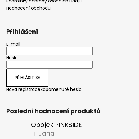
Podmínky ochrany osobních údajů
Hodnocení obchodu
Přihlášení
E-mail
Heslo
PŘIHLÁSIT SE
Nová registrace
Zapomenuté heslo
Poslední hodnocení produktů
Obojek PINKSIDE
Jana
|
Hodnocení produktu je 5 z 5 hvězdiček.