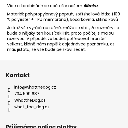
Více o karabinách se dočteš v našem
článku
.
Materiál: polypropylenový popruh, softshellová látka (100
% polyester + TPU membrána), kočárkovina, slitina kovů
Jelikož vše vyrábíme ručně, může se stát, že rozměry se
bude o nějaký ten kousíček lišit, proto počítej s malou
rezervou. V případě, že budeš potřebovat hraniční
velikost, klidně nám napiš k objednávce poznámku, ať
máš jistotu, že vše bude pejskovi sedět.
Z
á
Kontakt
p
a
info
@
whatthedog.cz
t
734 599 687
í
WhattheDog.cz
what_the_dog.cz
Přijímáme online platby