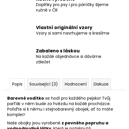
Doplňky pro psy i pro páníčky šijeme
ručně v ČR
Vlastní originální vzory
Vzory si sami navrhujeme a kreslíme
Zabaleno s láskou
Na každé objednávce si dáváme
záležet
Popis
Související (3)
Hodnocení
Diskuze
Barevné vodítko
se hodí pro každého pejska! Tvůj
parťák v něm bude za hvězdu na každé procházce.
Pořiďte si k němu i stejnobarevný obojek, ať to máte
komplet!
Naše obojky jsou vyrobené
z pevného popruhu a
vodoodpudivé látky
, která je potisknutá