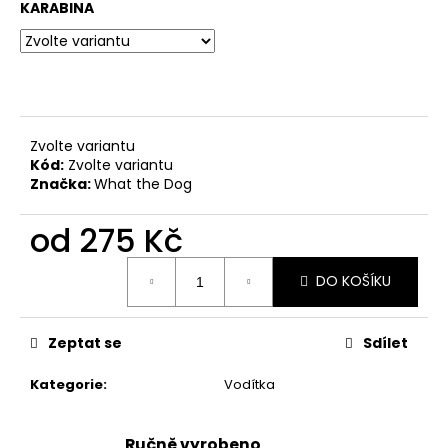
č
KARABINA
u
j
e
m
e
Zvolte variantu
Kód:
Zvolte variantu
SVATEBNÍ
Značka:
What the Dog
VODÍTKO
ELEGANTNÍ
BÍLÉ
od
275 Kč
550
Měrná
Kč
DO KOŠÍKU
cena:
Zeptat se
Sdílet
Kategorie
:
Vodítka
Ručně vyrobeno