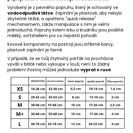
Vyrobený je z pevného popruhu, který je schovaný ve
vodoodpudivé látce
.
Zapínání je plastové, aby nebylo
zbytečně těžké, a opatřeno "quick release"
mechanismem, takže manipulace s ním je velmi
jednoduchá. Popruhy kolem krku a krudníku jsou podšité
měkký, softshellem pro co největší pohodlí.
Kovové komponenty na postroji jsou stříbrné barvy,
plastové zapínání je černé.
V případě, že se tvůj čtyřnohý parťák na procházce
vyválí v blátě nebo vykoupe v louži, není to žádný
problém! Postroj můžeš jednoduše
vyprat v ruce
.