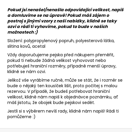
Pokud jsi nenašel/nenašla odpovídající velikost, napiš
a domluvíme se na úpravě! Pokud máš zájem o
postroj s jinými vzory z naší nabídky, klidně se taky
ozvi a rádi ti vyhovíme, pokud to bude v našich
možnostech :)
Složení: polypropylenový popruh,
polyesterová látka
,
slitina kovů, acetal
Vždy doporučujeme pejska před nákupem přeměřit,
pokud ti nebude žádná velikost vyhovovat nebo
potřebuješ hraniční rozměry, případně menší úpravy,
klidně se nám ozvi.
Jelikož vše vyrábíme ručně, může se stát, že i rozměr se
bude o nějaký ten kousíček lišit, proto počítej s malou
rezervou. V případě, že budeš potřebovat hraniční
velikost, klidně nám napiš k objednávce poznámku, ať
máš jistotu, že obojek bude pejskovi sedět.
Jestli si s výběrem nevíš rady, klidně nám napiš! Rádi ti
pomůžeme :)
Z