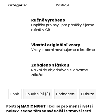
č
Kategorie
:
Postroje
u
j
e
Ručně vyrobeno
m
Doplňky pro psy i pro páníčky šijeme
e
ručně v ČR
VODÍTKO
Vlastní originální vzory
LAVENDER
Vzory si sami navrhujeme a kreslíme
275
Kč
Zabaleno s láskou
Na každé objednávce si dáváme
záležet
Popis
Související (3)
Hodnocení
Diskuze
Postroj MAGIC NIGHT
. Hodí se
pro menší i větší
pejsky
,
sedne těm se světlejší i s tmavší srstí
.