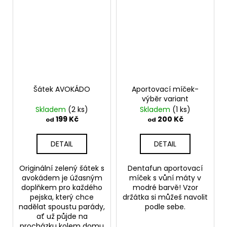
Šátek AVOKÁDO
Aportovací míček-
výběr variant
Skladem
(2 ks)
Skladem
(1 ks)
199 Kč
200 Kč
od
od
DETAIL
DETAIL
Originální zelený šátek s
Dentafun aportovací
avokádem je úžasným
míček s vůní máty v
doplňkem pro každého
modré barvě! Vzor
pejska, který chce
držátka si můžeš navolit
nadělat spoustu parády,
podle sebe.
ať už půjde na
procházku kolem domu