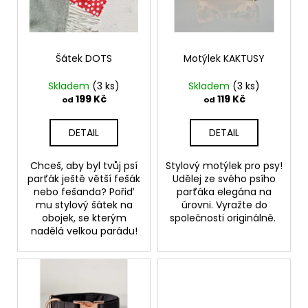
s
d
a
p
u
j
r
k
í
o
Šátek DOTS
Motýlek KAKTUSY
t
t
d
ů
?
Skladem
(3 ks)
Skladem
(3 ks)
u
199 Kč
119 Kč
od
od
k
t
DETAIL
DETAIL
ů
HLEDAT
Chceš, aby byl tvůj psí
Stylový motýlek pro psy!
parťák ještě větší fešák
Udělej ze svého psího
nebo fešanda? Pořiď
parťáka elegána na
mu stylový šátek na
úrovni. Vyražte do
D
obojek, se kterým
společnosti originálně.
nadělá velkou parádu!
o
p
o
r
u