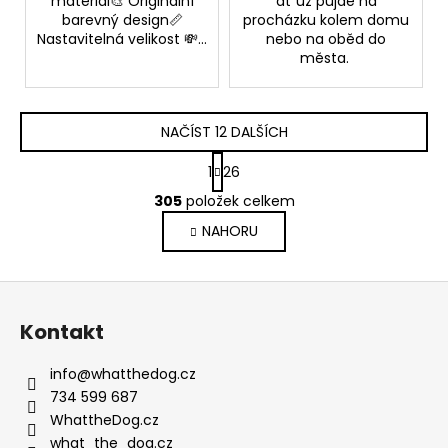
materiál🎨 Originální
ať už půjde na
barevný design📏
procházku kolem domu
Nastavitelná velikost 💸...
nebo na oběd do
města.
NAČÍST 12 DALŠÍCH
S
1
26
t
O
r
305
položek celkem
v
á
NAHORU
l
n
k
á
o
d
Z
v
a
á
á
c
Kontakt
n
p
í
í
p
a
info
@
whatthedog.cz
r
t
734 599 687
v
í
WhattheDog.cz
k
what_the_dog.cz