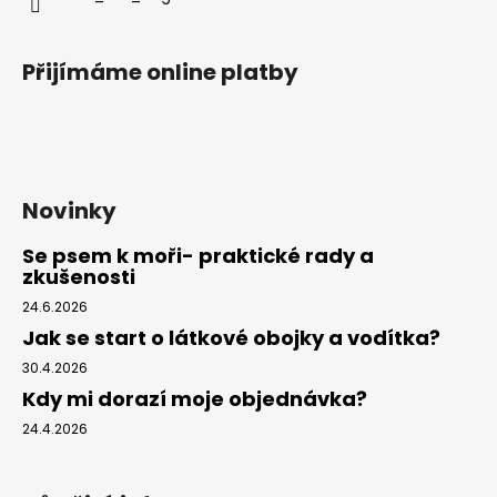
y
v
ý
Přijímáme online platby
p
i
s
u
Novinky
Se psem k moři- praktické rady a
zkušenosti
24.6.2026
Jak se start o látkové obojky a vodítka?
30.4.2026
Kdy mi dorazí moje objednávka?
24.4.2026