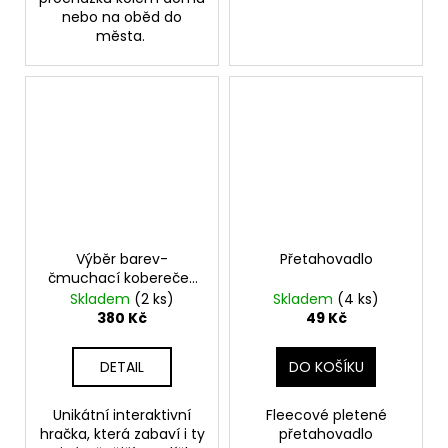
nebo na oběd do
města.
Výběr barev-
Přetahovadlo
čmuchací kobereček
kulatý 32,5 cm 2 barvy
Skladem
(2 ks)
Skladem
(4 ks)
380 Kč
49 Kč
DETAIL
DO KOŠÍKU
Unikátní interaktivní
Fleecové pletené
hračka, která zabaví i ty
přetahovadlo