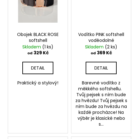
č
u
j
e
m
e
Obojek BLACK ROSE
Vodítko PINK softshell
softshell
voděodolné
Skladem
(1 ks)
Skladem
(2 ks)
SVATEBNÍ
329 Kč
369 Kč
od
od
OBOJEK
S
DETAIL
DETAIL
KYTIČKAMI
WHITE
550
Praktický a stylový!
Barevné vodítko z
Kč
měkkého softshellu.
Tvůj pejsek s ním bude
za hvězdu! Tvůj pejsek s
ním bude za hvězdu na
každé procházce! Na
výběr je klasické nebo
s...