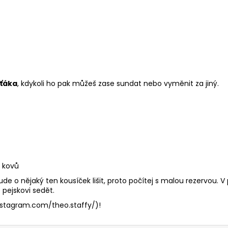
rťáka
, kdykoli ho pak můžeš zase sundat nebo vyměnit za jiný.
a kovů
de o nějaký ten kousíček lišit, proto počítej s malou rezervou. V
pejskovi sedět.
nstagram.com/theo.staffy/
)!