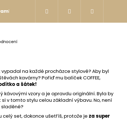
Hledat
Přihlášení
Nákupní
Pamlsky
Postroje
Hračky
Bobkovníky
košík
odnocení
k vypadal na každé procházce stylově? Aby byl
vštěvách kavárny? Pořiď mu balíček COFFEE,
odítko a šátek!
ý kávovými vzory a je opravdu originální. Byla by
si v tomto stylu celou základní výbavu. No, není
ě sladěné?
 celý set, dokonce ušetříš, protože je
za super
INK