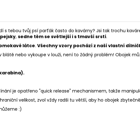
 s tebou tvůj psí parťák často do kavárny? Jsi tak trochu kavá
 pejsky
,
sedne těm se světlejší i s tmavší srstí
.
omokavé látce
.
Všechny vzory pochází z naší vlastní dílnič
í v blátě nebo vykoupe v louži, není to žádný problém! Obojek m
 karabina).
pínání je opatřeno "quick release" mechanismem, takže manipul
aniční velikost, zvol vždy radši tu větší, aby ho obojek zbytečně
pomůžeme :)