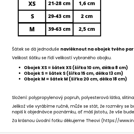
Šátek se dá jednoduše
navléknout na obojek tvého pa
Velikost šátku se řídí velikostí vybraného obojku.
Obojek XS = šátek XS (šířka 10 cm, délka 8 cm)
Obojek S = šátek S (šířka 15 cm, délka 13 cm)
Obojek M = šátek M (šířka 20 cm, délka 18 cm)
Složení: polypropylenový popruh, polyesterová látka, slitin
Jelikož vše vyrábíme ručně, může se stát, že rozměry se bu
napiš k objednávce poznámku, ať máš jistotu, že vše bude 
Za krásnou úvodní fotku děkujeme Theovi (
https://www.i