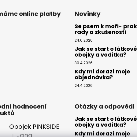
ímáme online platby
Novinky
Se psem k moři- prak
rady a zkušenosti
24.6.2026
Jak se start o látkové
obojky a vodítka?
30.4.2026
Kdy mi dorazí moje
objednávka?
24.4.2026
ední hodnocení
Otázky a odpovědi
uktů
Jak se start o látkové
obojky a vodítka?
Obojek PINKSIDE
Kdy mi dorazí moje
Jana
|