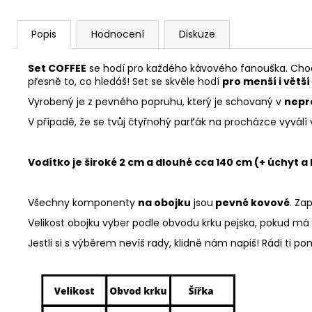
Popis
Hodnocení
Diskuze
Set COFFEE
se hodí pro každého kávového fanouška. Chodí
přesně to, co hledáš! Set se
skvěle hodí
pro menší i větší
Vyrobený je z pevného popruhu, který je schovaný v
nepr
V případě, že se tvůj čtyřnohý parťák na procházce vyvál
Vodítko je široké 2 cm a dlouhé cca 140 cm (+ úchyt a
Všechny komponenty
na obojku
jsou
pevné kovové
. Za
Velikost obojku vyber podle obvodu krku pejska, pokud má hr
Jestli si s výběrem nevíš rady, klidně nám napiš! Rádi ti 