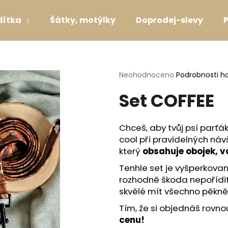
dítka
Šátky, motýlky
Doprodej-slevy
Co potřebujete najít?
Průměrné
Neohodnoceno
Podrobnosti h
hodnocení
Set COFFEE
produktu
HLEDAT
je
0,0
z
Chceš, aby tvůj psí parťá
5
Doporučujeme
cool při pravidelných ná
hvězdiček.
který
obsahuje obojek, v
Tenhle set je vyšperkovan
rozhodně škoda nepořídit 
skvělé mít všechno pěkn
Tím, že si objednáš rovnou
cenu!
SVATEBNÍ OBOJEK S KYTIČKAMI WHITE
OBOJEK DOTS P