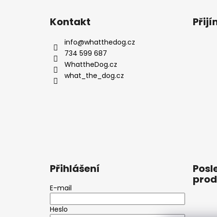
Z
á
Kontakt
Přij
p
a
info
@
whatthedog.cz
t
734 599 687
í
WhattheDog.cz
what_the_dog.cz
Přihlášení
Posl
prod
E-mail
Heslo