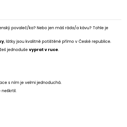
renský povaleč/ka? Nebo jen máš ráda/a kávu? Tohle je
ky
, látky jsou kvalitně potištěné přímo v České republice.
ůžeš jednoduše
vyprat v ruce
.
ace s ním je velmi jednoduchá.
 neškrtil.