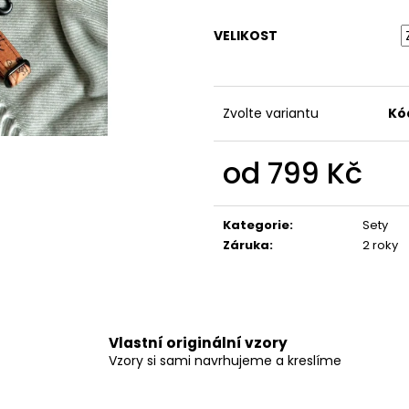
550 Kč
399 Kč
VELIKOST
Zvolte variantu
Kó
od
799 Kč
Měrná
cena:
Kategorie
:
Sety
Záruka
:
2 roky
Vlastní originální vzory
Vzory si sami navrhujeme a kreslíme