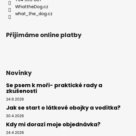
í
WhattheDog.cz
what_the_dog.cz
Přijímáme online platby
Novinky
Se psem k moři- praktické rady a
zkušenosti
24.6.2026
Jak se start o látkové obojky a vodítka?
30.4.2026
Kdy mi dorazí moje objednávka?
24.4.2026