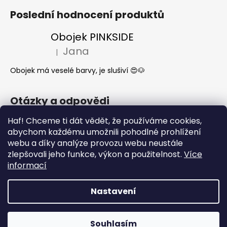
Poslední hodnocení produktů
Obojek PINKSIDE
Jana
|
Hodnocení produktu je 5 z 5 hvězdiček.
Obojek má veselé barvy, je slušiví 😍🐶
Otázky a odpovědi
Haf! Chceme ti dát vědět, že používáme cookies,
Jak se start o látkové obojky a vodítka?
abychom každému umožnili pohodlné prohlížení
Kdy mi dorazí moje objednávka?
webu a díky analýze provozu webu neustále
Nejčastější dotazy- Co může a nemůže
zlepšovali jeho funkce, výkon a použitelnost.
Více
pes jíst
informací
Nastavení
Vytvořil Shoptet
Copyright 2026
What the DOG
. Všechna práva
Souhlasím
vyhrazena.