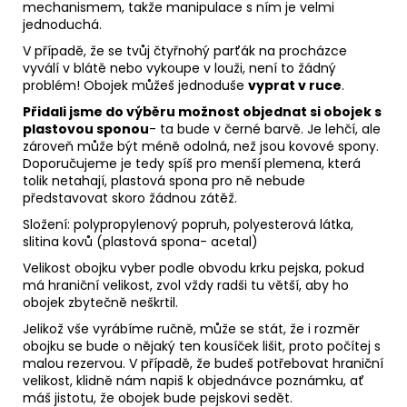
mechanismem, takže manipulace s ním je velmi
jednoduchá.
V případě, že se tvůj čtyřnohý parťák na procházce
vyválí v blátě nebo vykoupe v louži, není to žádný
problém! Obojek můžeš jednoduše
vyprat v ruce
.
Přidali jsme do výběru možnost objednat si obojek s
plastovou sponou
- ta bude v černé barvě. Je lehčí, ale
zároveň může být méně odolná, než jsou kovové spony.
Doporučujeme je tedy spíš pro menší plemena, která
tolik netahají, plastová spona pro ně nebude
představovat skoro žádnou zátěž.
Složení: polypropylenový popruh, polyesterová látka,
slitina kovů (plastová spona- acetal)
Velikost obojku vyber podle obvodu krku pejska, pokud
má hraniční velikost, zvol vždy radši tu větší, aby ho
obojek zbytečně neškrtil.
Jelikož vše vyrábíme ručně, může se stát, že i rozměr
obojku se bude o nějaký ten kousíček lišit, proto počítej s
malou rezervou. V případě, že budeš potřebovat hraniční
velikost, klidně nám napiš k objednávce poznámku, ať
máš jistotu, že obojek bude pejskovi sedět.