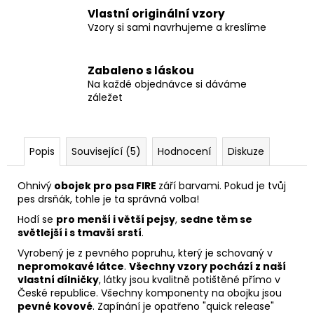
Vlastní originální vzory
Vzory si sami navrhujeme a kreslíme
Zabaleno s láskou
Na každé objednávce si dáváme
záležet
Popis
Související (5)
Hodnocení
Diskuze
Ohnivý
obojek pro psa FIRE
září barvami. Pokud je tvůj
pes drsňák, tohle je ta správná volba!
Hodí se
pro menší i větší pejsy
,
sedne těm se
světlejší i s tmavší srstí
.
Vyrobený je z pevného popruhu, který je schovaný v
nepromokavé látce
.
Všechny vzory pochází z naší
vlastní dílničky
, látky jsou kvalitně potištěné přímo v
České republice. Všechny komponenty na obojku jsou
pevné kovové
. Zapínání je opatřeno "quick release"