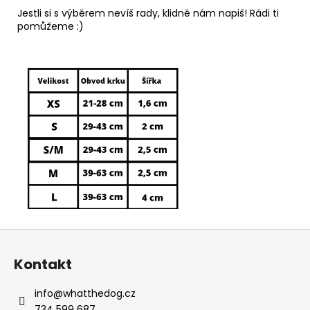
Jestli si s výběrem nevíš rady, klidně nám napiš! Rádi ti
pomůžeme :)
Z
á
Kontakt
p
a
info
@
whatthedog.cz
t
734 599 687