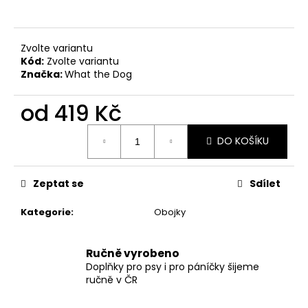
č
u
j
e
Zvolte variantu
m
Kód:
Zvolte variantu
Značka:
What the Dog
e
od
419 Kč
OBOJEK
LAVENDER
Měrná
DO KOŠÍKU
cena:
399
Kč
Zeptat se
Sdílet
Kategorie
:
Obojky
Ručně vyrobeno
Doplňky pro psy i pro páníčky šijeme
ručně v ČR