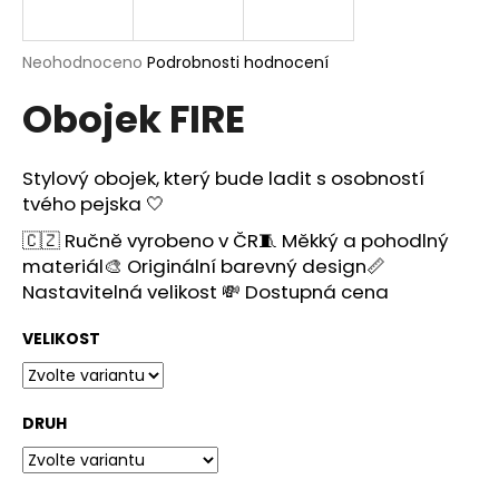
a
j
Průměrné
Neohodnoceno
Podrobnosti hodnocení
í
hodnocení
Obojek FIRE
produktu
t
je
?
0,0
z
Stylový obojek, který bude ladit s osobností
5
tvého pejska 🤍
hvězdiček.
🇨🇿 Ručně vyrobeno v ČR🧵 Měkký a pohodlný
HLEDAT
materiál🎨 Originální barevný design📏
Nastavitelná velikost 💸 Dostupná cena
VELIKOST
D
o
p
DRUH
o
r
u