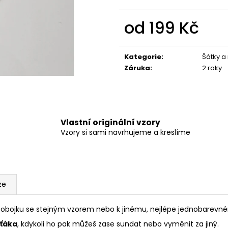
550 Kč
275 Kč
od
199 Kč
Měrná
cena:
Kategorie
:
Šátky a
Záruka
:
2 roky
Vlastní originální vzory
Vzory si sami navrhujeme a kreslíme
ze
bojku se stejným vzorem nebo k jinému, nejlépe jednobarevné
rťáka
, kdykoli ho pak můžeš zase sundat nebo vyměnit za jiný.