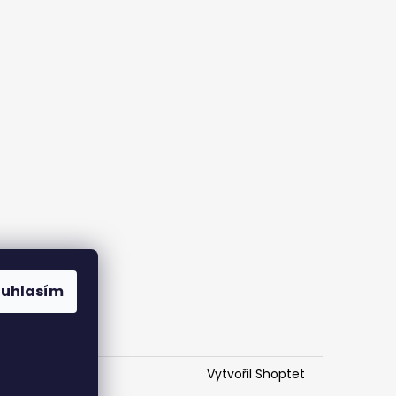
Co
ouhlasím
st
Vytvořil Shoptet