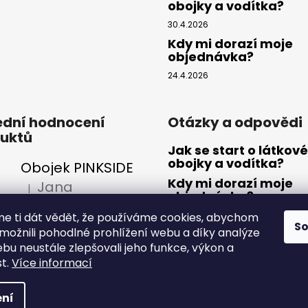
obojky a vodítka?
30.4.2026
Kdy mi dorazí moje
objednávka?
24.4.2026
ední hodnocení
Otázky a odpovědi
uktů
Jak se start o látkové
obojky a vodítka?
Obojek PINKSIDE
Kdy mi dorazí moje
Jana
|
Hodnocení produktu je 5 z 5 hvězdiček.
objednávka?
má veselé barvy, je slušiví 😍
Nejčastější dotazy- 
e ti dát vědět, že používáme cookies, abychom
S
může a nemůže pes jí
ožnili pohodlné prohlížení webu a díky analýze
bu neustále zlepšovali jeho funkce, výkon a
st.
Více informací
vyhrazena.
ní