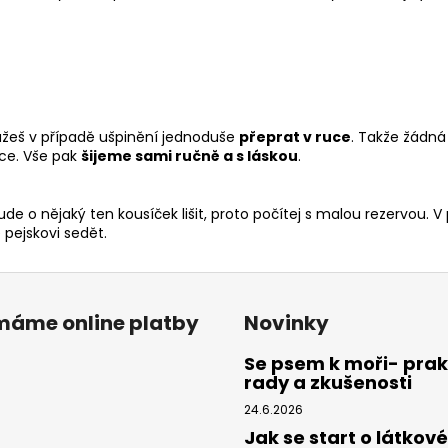
ůžeš v případě ušpinění jednoduše
přeprat v ruce
. Takže žádná
ce. Vše pak
šijeme sami ručně a s láskou
.
de o nějaký ten kousíček lišit, proto počítej s malou rezervou. V
pejskovi sedět.
ímáme online platby
Novinky
Se psem k moři- prak
rady a zkušenosti
24.6.2026
Jak se start o látkové