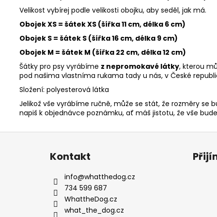
Velikost vybírej podle velikosti obojku, aby seděl, jak má.
Obojek XS = šátek XS (šířka 11 cm, délka 6 cm)
Obojek S = šátek S (šířka 16 cm, délka 9 cm)
Obojek M = šátek M (šířka 22 cm, délka 12 cm)
Šátky pro psy vyrábíme
z nepromokavé látky
, kterou m
pod našima vlastníma rukama tady u nás, v České republi
Složení: polyesterová látka
Jelikož vše vyrábíme ručně, může se stát, že rozměry se bu
napiš k objednávce poznámku, ať máš jistotu, že vše bude 
Z
á
Kontakt
Přij
p
a
info
@
whatthedog.cz
t
734 599 687
í
WhattheDog.cz
what_the_dog.cz