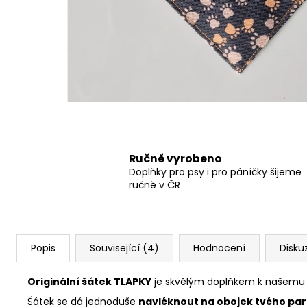
550 Kč
Ručně vyrobeno
Doplňky pro psy i pro páníčky šijeme
ručně v ČR
Popis
Související (4)
Hodnocení
Disku
Originální šátek TLAPKY
je skvělým doplňkem k našemu o
Šátek se dá jednoduše
navléknout na obojek tvého pa