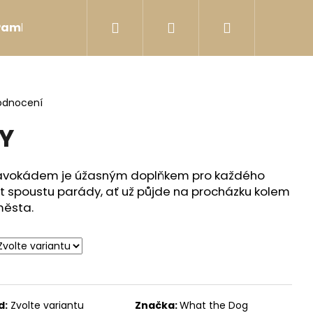
Hledat
Přihlášení
Nákupní
Pamlsky
Postroje
Hračky
Bobkovníky
košík
odnocení
KY
 s avokádem je úžasným doplňkem pro každého
at spoustu parády, ať už půjde na procházku kolem
města.
DER
d:
Zvolte variantu
Značka:
What the Dog