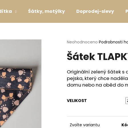
dítka
Šátky, motýlky
Doprodej-slevy
Co potřebujete najít?
Průměrné
Neohodnoceno
Podrobnosti h
hodnocení
Šátek TLAP
produktu
HLEDAT
je
0,0
z
Originální zelený šátek
5
Doporučujeme
pejska, který chce naděl
hvězdiček.
domu nebo na oběd do 
VELIKOST
SVATEBNÍ OBOJEK S KYTIČKAMI WHITE
VODÍTKO LAVEN
Zvolte variantu
Kó