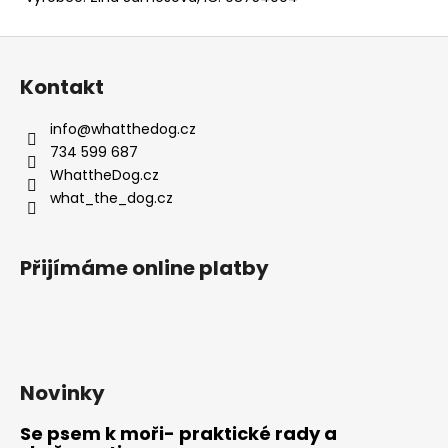
Z
á
Kontakt
p
a
info
@
whatthedog.cz
t
734 599 687
í
WhattheDog.cz
what_the_dog.cz
Přijímáme online platby
Novinky
Se psem k moři- praktické rady a