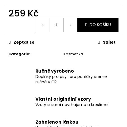
č
u
259 Kč
j
e
Měrná
DO KOŠÍKU
m
cena:
e
Zeptat se
Sdílet
SVATEBNÍ
VODÍTKO
Kategorie
:
Kosmetika
ELEGANTNÍ
BÍLÉ
550
Ručně vyrobeno
Kč
Doplňky pro psy i pro páníčky šijeme
ručně v ČR
Vlastní originální vzory
Vzory si sami navrhujeme a kreslíme
Zabaleno s láskou