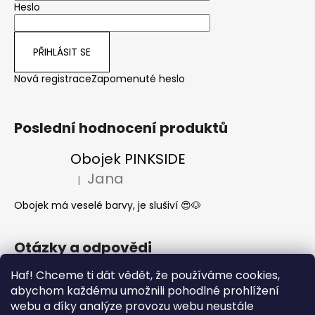
Heslo
PŘIHLÁSIT SE
Nová registrace
Zapomenuté heslo
Poslední hodnocení produktů
Obojek PINKSIDE
Jana
|
Hodnocení produktu je 5 z 5 hvězdiček.
Obojek má veselé barvy, je slušiví 😍🐶
Otázky a odpovědi
Jak se start o látkové obojky a vodítka?
Haf! Chceme ti dát vědět, že používáme cookies,
abychom každému umožnili pohodlné prohlížení
Kdy mi dorazí moje objednávka?
webu a díky analýze provozu webu neustále