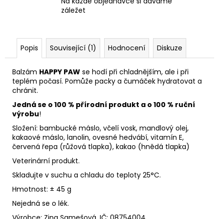
Na každé objednávce si dáváme
záležet
Popis
Související (1)
Hodnocení
Diskuze
Balzám
HAPPY PAW
se hodí při chladnějším, ale i při
teplém počasí. Pomůže packy a čumáček hydratovat a
chránit.
Jedná se o 100 % přírodní produkt a o 100 % ruční
výrobu
!
Složení: bambucké máslo, včelí vosk, mandlový olej,
kakaové máslo, lanolin, ovesné hedvábí, vitamín E,
červená řepa (růžová tlapka), kakao (hnědá tlapka)
Veterinární produkt.
Skladujte v suchu a chladu do teploty 25°C.
Hmotnost: ± 45 g
Nejedná se o lék.
Výrobce: Zina Samešová, IČ:
08754004