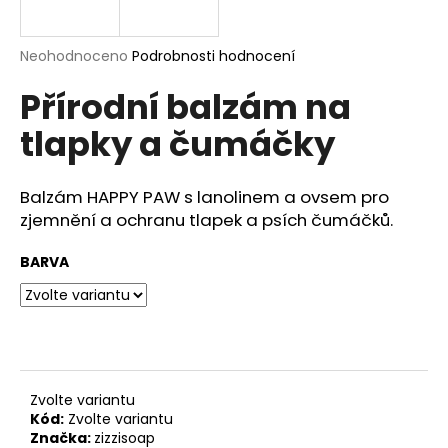
a
j
Průměrné
Neohodnoceno
Podrobnosti hodnocení
í
hodnocení
Přírodní balzám na
produktu
t
je
?
tlapky a čumáčky
0,0
z
5
hvězdiček.
Balzám HAPPY PAW s lanolinem a ovsem pro
zjemnění a ochranu tlapek a psích čumáčků.
HLEDAT
BARVA
D
o
p
o
Zvolte variantu
r
Kód:
Zvolte variantu
u
Značka:
zizzisoap