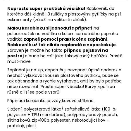
Naprosto super praktická věcička!
Bobkovník, do
kterého dáš klidně i 3 ruličky s plastovými pytlíčky na psí
exkrementy (záleží na velikosti ruliček).
Malou karabinku si jednoduše připneš
na
poloukroužek na vodítku a kolem samotného popruhu
vodítka
zapneš pomocí praktického zapínání
.
Bobkovník už tak nikde neplandá a neposkakuje.
Zároveň je možné ho takto
připnou pejskovi na
postroj
a bude ho mít jako takový malý baťůžek. Prostě
must-have.
Zapínání je na zip, doporučuji nezapnat úplně nadoraz a
nechat vykukovat kousek plastového pytlíčku, bude se
tak dát snadno a rychle vytahovat, aniž by bylo potřeba
něco rozepínat. Prostě super věcička! Barvy zipu jsou
různé a liší se podle vzorů.
Připínací karabinka je vždy kovová stříbrná.
Složení: polyesterová látka/ softshellová látka
(100 %
polyester + TPU membrána), polypropylenový popruh,
slitina kovů, zip=100% polyester, nekorodující kov -
pratelný, plast