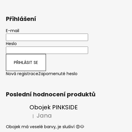
Přihlášení
E-mail
Heslo
PŘIHLÁSIT SE
Nová registrace
Zapomenuté heslo
Poslední hodnocení produktů
Obojek PINKSIDE
Jana
|
Hodnocení produktu je 5 z 5 hvězdiček.
Obojek má veselé barvy, je slušiví 😍🐶