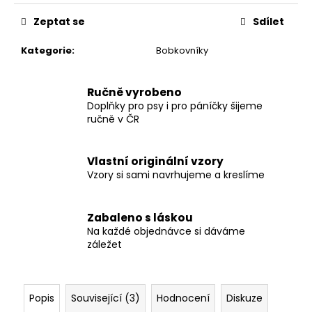
č
u
Zeptat se
Sdílet
j
e
Kategorie
:
Bobkovníky
m
e
Ručně vyrobeno
Doplňky pro psy i pro páníčky šijeme
PŘÍVĚŠEK
ručně v ČR
NA
KLÍČE
Vlastní originální vzory
69
Kč
Vzory si sami navrhujeme a kreslíme
Zabaleno s láskou
Na každé objednávce si dáváme
záležet
Popis
Související (3)
Hodnocení
Diskuze