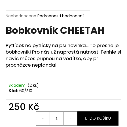
a
j
Průměrné
Neohodnoceno
Podrobnosti hodnocení
í
hodnocení
Bobkovník CHEETAH
produktu
t
je
?
0,0
z
Pytlíček na pytlíčky na psí hovínka... To přesně je
5
bobkovník! Pro nás už naprostá nutnost. Tenhle si
hvězdiček.
navíc můžeš připnou na vodítko, aby při
procházce neplandal.
HLEDAT
Skladem
(2 ks)
D
Kód:
60/S10
o
p
250 Kč
o
Měrná
r
DO KOŠÍKU
cena:
u