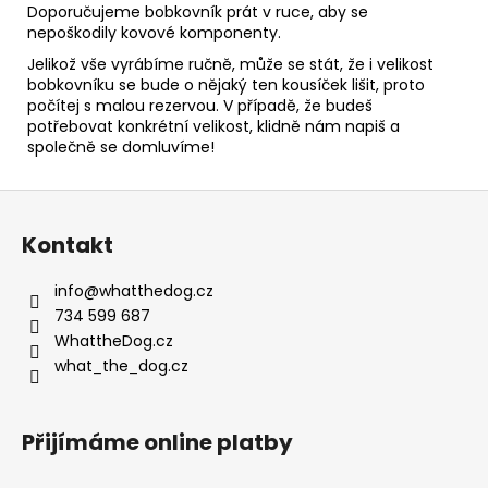
Doporučujeme bobkovník prát v ruce, aby se
nepoškodily kovové komponenty.
Jelikož vše vyrábíme ručně, může se stát, že i velikost
bobkovníku se bude o nějaký ten kousíček lišit, proto
počítej s malou rezervou. V případě, že budeš
potřebovat konkrétní velikost, klidně nám napiš a
společně se domluvíme!
Z
á
Kontakt
p
a
info
@
whatthedog.cz
t
734 599 687
í
WhattheDog.cz
what_the_dog.cz
Přijímáme online platby