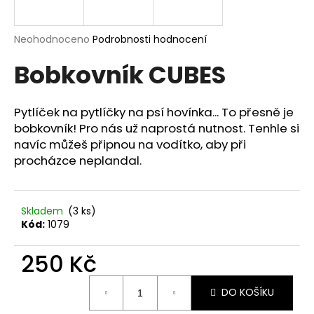
a
j
Průměrné
Neohodnoceno
Podrobnosti hodnocení
í
hodnocení
Bobkovník CUBES
produktu
t
je
?
0,0
z
Pytlíček na pytlíčky na psí hovínka... To přesně je
5
bobkovník! Pro nás už naprostá nutnost. Tenhle si
hvězdiček.
navíc můžeš připnou na vodítko, aby při
procházce neplandal.
HLEDAT
Skladem
(3 ks)
D
Kód:
1079
o
p
250 Kč
o
Měrná
r
DO KOŠÍKU
cena:
u