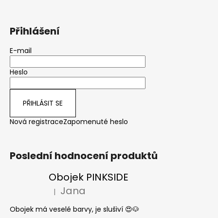
Přihlášení
E-mail
Heslo
PŘIHLÁSIT SE
Nová registrace
Zapomenuté heslo
Poslední hodnocení produktů
Obojek PINKSIDE
Jana
|
Hodnocení produktu je 5 z 5 hvězdiček.
Obojek má veselé barvy, je slušiví 😍🐶