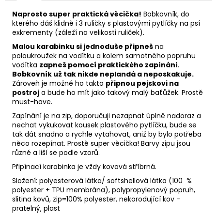
Naprosto super praktická věcička!
Bobkovník, do
kterého dáš klidně i 3 ruličky s plastovými pytlíčky na psí
exkrementy (záleží na velikosti ruliček).
Malou karabinku si jednoduše připneš
na
poloukroužek na vodítku a kolem samotného popruhu
vodítka
zapneš pomocí praktického zapínání
.
Bobkovník už tak nikde neplandá a neposkakuje.
Zároveň je možné ho takto
připnou pejskovi na
postroj
a bude ho mít jako takový malý baťůžek. Prostě
must-have.
Zapínání je na zip, doporučuji nezapnat úplně nadoraz a
nechat vykukovat kousek plastového pytlíčku, bude se
tak dát snadno a rychle vytahovat, aniž by bylo potřeba
něco rozepínat. Prostě super věcička! Barvy zipu jsou
různé a liší se podle vzorů.
Připínací karabinka je vždy kovová stříbrná.
Složení: polyesterová látka/ softshellová látka
(100 %
polyester + TPU membrána), polypropylenový popruh,
slitina kovů, zip=100% polyester, nekorodující kov -
pratelný, plast