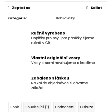
č
u
Zeptat se
Sdílet
j
e
Kategorie
:
Bobkovníky
m
e
Ručně vyrobeno
Doplňky pro psy i pro páníčky šijeme
OBOJEK
ručně v ČR
FIRE
419
Vlastní originální vzory
Kč
Vzory si sami navrhujeme a kreslíme
Zabaleno s láskou
Na každé objednávce si dáváme
záležet
Popis
Související (1)
Hodnocení
Diskuze