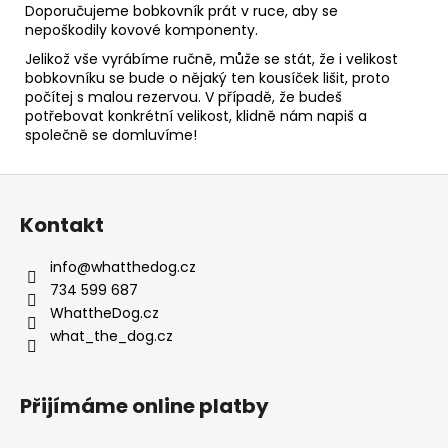
Doporučujeme bobkovník prát v ruce, aby se
nepoškodily kovové komponenty.
Jelikož vše vyrábíme ručně, může se stát, že i velikost
bobkovníku se bude o nějaký ten kousíček lišit, proto
počítej s malou rezervou. V případě, že budeš
potřebovat konkrétní velikost, klidně nám napiš a
společně se domluvíme!
Z
á
Kontakt
p
a
info
@
whatthedog.cz
t
734 599 687
í
WhattheDog.cz
what_the_dog.cz
Přijímáme online platby