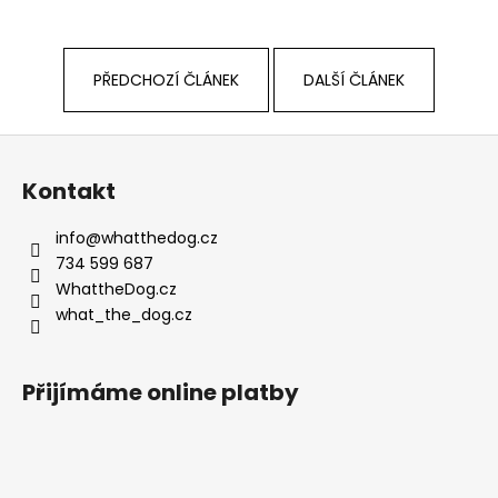
PŘEDCHOZÍ ČLÁNEK
DALŠÍ ČLÁNEK
Z
á
Kontakt
p
a
info
@
whatthedog.cz
t
734 599 687
í
WhattheDog.cz
what_the_dog.cz
Přijímáme online platby