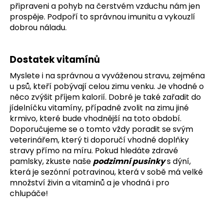
připraveni a pohyb na čerstvém vzduchu nám jen
prospěje. Podpoří to správnou imunitu a vykouzlí
dobrou náladu.
Dostatek vitamínů
Myslete i na správnou a vyváženou stravu, zejména
u psů, kteří pobývají celou zimu venku. Je vhodné o
něco zvýšit příjem kalorií. Dobré je také zařadit do
jídelníčku vitamíny, případně zvolit na zimu jiné
krmivo, které bude vhodnější na toto období.
Doporučujeme se o tomto vždy poradit se svým
veterinářem, který ti doporučí vhodné doplňky
stravy přímo na míru. Pokud hledáte zdravé
pamlsky, zkuste naše
podzimní pusinky
s dýní,
která je sezónní potravinou, která v sobě má velké
množství živin a vitaminů a je vhodná i pro
chlupáče!