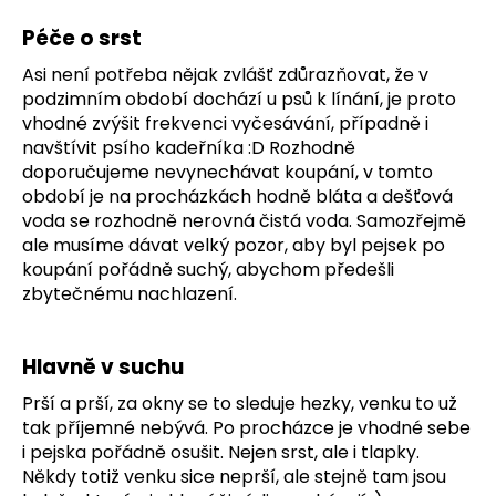
č
u
Péče o srst
j
e
Asi není potřeba nějak zvlášť zdůrazňovat, že v
m
podzimním období dochází u psů k línání, je proto
e
vhodné zvýšit frekvenci vyčesávání, případně i
navštívit psího kadeřníka :D Rozhodně
doporučujeme nevynechávat koupání, v tomto
PŘÍVĚŠEK
období je na procházkách hodně bláta a dešťová
NA
voda se rozhodně nerovná čistá voda. Samozřejmě
KLÍČE
ale musíme dávat velký pozor, aby byl pejsek po
69
koupání pořádně suchý, abychom předešli
Kč
zbytečnému nachlazení.
Hlavně v suchu
Prší a prší, za okny se to sleduje hezky, venku to už
tak příjemné nebývá. Po procházce je vhodné sebe
i pejska pořádně osušit. Nejen srst, ale i tlapky.
Někdy totiž venku sice neprší, ale stejně tam jsou