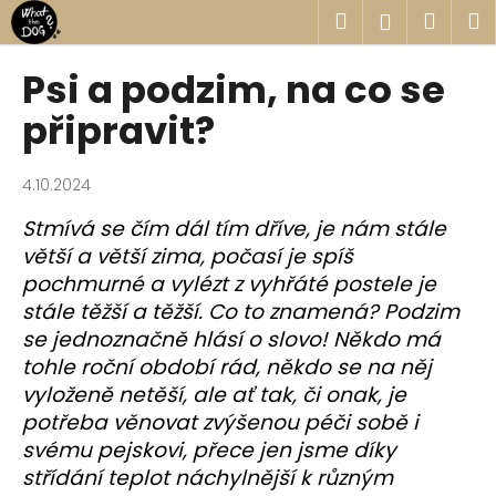
K
Přejít
Hledat
Náku
M
Přihlášen
na
o
obsah
Zpět
Zpět
košík
š
Psi a podzim, na co se
í
C
připravit?
k
o
p
4.10.2024
o
Stmívá se čím dál tím dříve, je nám stále
t
větší a větší zima, počasí je spíš
ř
pochmurné a vylézt z vyhřáté postele je
e
stále těžší a těžší. Co to znamená? Podzim
b
se jednoznačně hlásí o slovo! Někdo má
u
tohle roční období rád, někdo se na něj
j
vyloženě netěší, ale ať tak, či onak, je
e
potřeba věnovat zvýšenou péči sobě i
t
svému pejskovi, přece jen jsme díky
e
střídání teplot náchylnější k různým
n