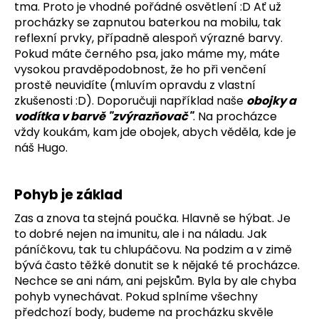
tma. Proto je vhodné pořádné osvětlení :D Ať už
procházky se zapnutou baterkou na mobilu, tak
reflexní prvky, případně alespoň výrazné barvy.
Pokud máte černého psa, jako máme my, máte
vysokou pravděpodobnost, že ho při venčení
prostě neuvidíte (mluvím opravdu z vlastní
zkušenosti :D). Doporučuji například naše
obojky a
vodítka v barvě "zvýrazňovač"
. Na procházce
vždy koukám, kam jde obojek, abych věděla, kde je
náš Hugo.
Pohyb je základ
Zas a znova ta stejná poučka. Hlavně se hýbat. Je
to dobré nejen na imunitu, ale i na náladu. Jak
páníčkovu, tak tu chlupáčovu. Na podzim a v zimě
bývá často těžké donutit se k nějaké té procházce.
Nechce se ani nám, ani pejskům. Byla by ale chyba
pohyb vynechávat. Pokud splníme všechny
předchozí body, budeme na procházku skvěle