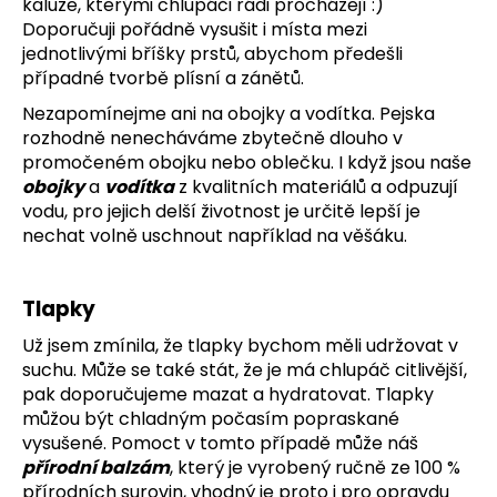
kaluže, kterými chlupáči rádi procházejí :)
Doporučuji pořádně vysušit i místa mezi
jednotlivými bříšky prstů, abychom předešli
případné tvorbě plísní a zánětů.
Nezapomínejme ani na obojky a vodítka. Pejska
rozhodně nenecháváme zbytečně dlouho v
promočeném obojku nebo oblečku. I když jsou naše
obojky
a
vodítka
z kvalitních materiálů a odpuzují
vodu, pro jejich delší životnost je určitě lepší je
nechat volně uschnout například na věšáku.
Tlapky
Už jsem zmínila, že tlapky bychom měli udržovat v
suchu. Může se také stát, že je má chlupáč citlivější,
pak doporučujeme mazat a hydratovat. Tlapky
můžou být chladným počasím popraskané
vysušené. Pomoct v tomto případě může náš
přírodní balzám
, který je vyrobený ručně ze 100 %
přírodních surovin, vhodný je proto i pro opravdu