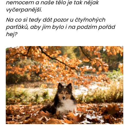
nemocem a naše tělo je tak nějak
a
vyčerpanější.
j
Na co si tedy dát pozor u čtyřnohých
í
parťáků, aby jim bylo i na podzim pořád
t
hej?
?
HLEDAT
D
o
p
o
r
u