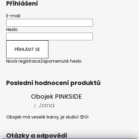
Přihlášení
E-mail
Heslo
PŘIHLÁSIT SE
Nová registrace
Zapomenuté heslo
Poslední hodnocení produktů
Obojek PINKSIDE
Jana
|
Hodnocení produktu je 5 z 5 hvězdiček.
Obojek má veselé barvy, je slušiví 😍🐶
Otázky a odpovědi