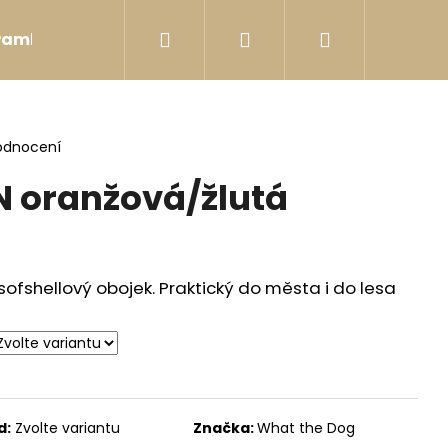
Hledat
Přihlášení
Nákupní
Pamlsky
Postroje
Hračky
Bobkovníky
košík
odnocení
 oranžová/žlutá
ofshellový obojek. Praktický do města i do lesa
d:
Zvolte variantu
Značka:
What the Dog
DER