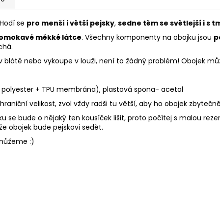
 Hodí se
pro menší i větší pejsky
,
sedne těm se světlejší i s t
omokavé měkké látce
. Všechny komponenty na obojku jsou
p
chá.
í v blátě nebo vykoupe v louži, není to žádný problém! Obojek 
 % polyester + TPU membrána), plastová spona- acetal
aniční velikost, zvol vždy radši tu větší, aby ho obojek zbytečně
u se bude o nějaký ten kousíček lišit, proto počítej s malou reze
že obojek bude pejskovi sedět.
pomůžeme :)