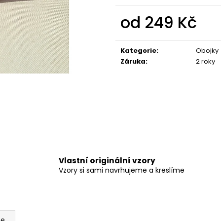
550 Kč
275 Kč
od
249 Kč
Měrná
cena:
Kategorie
:
Obojky
Záruka
:
2 roky
Vlastní originální vzory
Vzory si sami navrhujeme a kreslíme
ze