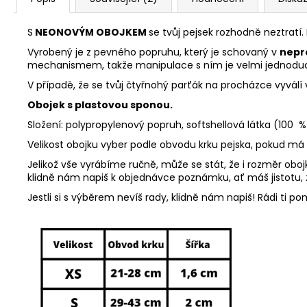
S
NEONOVÝM OBOJKEM
se tvůj pejsek rozhodně neztratí.
Vyrobený je z pevného popruhu, který je schovaný v
nepr
mechanismem, takže manipulace s ním je velmi jednodu
V případě, že se tvůj čtyřnohý parťák na procházce vyvál
Obojek s plastovou sponou.
Složení: polypropylenový popruh, softshellová látka (100
Velikost obojku vyber podle obvodu krku pejska, pokud má hr
Jelikož vše vyrábíme ručně, může se stát, že i rozměr obojk
klidně nám napiš k objednávce poznámku, ať máš jistotu, 
Jestli si s výběrem nevíš rady, klidně nám napiš! Rádi ti 