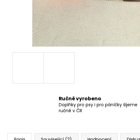
550 Kč
Ručně vyrobeno
Doplňky pro psy i pro páníčky šijeme
ručně v ČR
Popis
Související (2)
Hodnocení
Disku