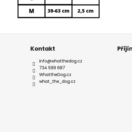
Z
á
Kontakt
Přij
p
a
info
@
whatthedog.cz
t
734 599 687
í
WhattheDog.cz
what_the_dog.cz