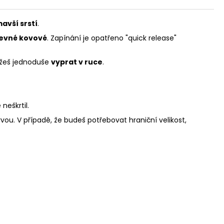
mavší srstí
.
evné kovové
. Zapínání je opatřeno "quick release"
můžeš jednoduše
vyprat v ruce
.
 neškrtil.
rvou. V případě, že budeš potřebovat hraniční velikost,