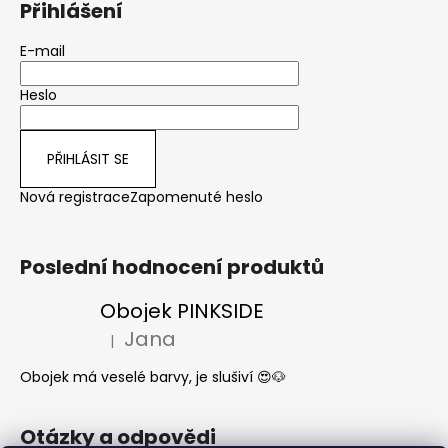
Přihlášení
E-mail
Heslo
PŘIHLÁSIT SE
Nová registrace
Zapomenuté heslo
Poslední hodnocení produktů
Obojek PINKSIDE
Jana
|
Hodnocení produktu je 5 z 5 hvězdiček.
Obojek má veselé barvy, je slušiví 😍🐶
Otázky a odpovědi