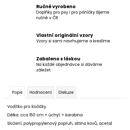
č
u
Ručně vyrobeno
Doplňky pro psy i pro páníčky šijeme
j
ručně v ČR
e
m
e
Vlastní originální vzory
Vzory si sami navrhujeme a kreslíme
SVATEBNÍ
OBOJEK
Zabaleno s láskou
S
KYTIČKAMI
Na každé objednávce si dáváme
WHITE
záležet
550
Kč
Popis
Hodnocení
Diskuze
Vodítko pro kočičky.
Délka: cca 150 cm + úchyt + karabina
Složení: polypropylenový popruh, slitina kovů, acetal