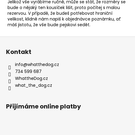
Jelikož vše vyrábíme ručně, může se stát, že rozměry se
bude o nějaký ten kousíček lišit, proto počítej s malou
rezervou. V případě, že budeš potřebovat hraniční
velikost, klidně nám napiš k objednávce poznámku, ať
máš jistotu, že vše bude pejskovi sedět.
Z
á
Kontakt
p
a
info
@
whatthedog.cz
t
734 599 687
í
WhattheDog.cz
what_the_dog.cz
Přijímáme online platby