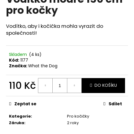
je
a
pro kočky
0,0
z
j
5
í
hvězdiček.
Vodítko, aby i kočička mohla vyrazit do
t
společnosti!
?
Skladem
(4 ks)
Kód:
1177
Značka:
What the Dog
HLEDAT
110 Kč
DO KOŠÍKU
Měrná
D
cena:
o
Zeptat se
Sdílet
p
o
Kategorie
:
Pro kočičky
r
Záruka
:
2 roky
u