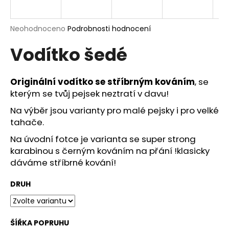
a
j
Průměrné
Neohodnoceno
Podrobnosti hodnocení
í
hodnocení
Vodítko šedé
produktu
t
je
?
0,0
z
Originální vodítko se stříbrným kováním
, se
5
kterým se tvůj pejsek neztratí v davu!
hvězdiček.
Na výběr jsou varianty pro malé pejsky i pro velké
HLEDAT
tahače.
Na úvodní fotce je varianta se super strong
karabinou s černým kováním na přání !klasicky
D
dáváme stříbrné kování!
o
p
DRUH
o
r
u
ŠÍŘKA POPRUHU