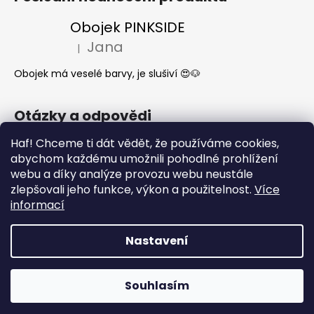
Obojek PINKSIDE
Jana
|
Hodnocení produktu je 5 z 5 hvězdiček.
Obojek má veselé barvy, je slušiví 😍🐶
Otázky a odpovědi
Jak se start o látkové obojky a vodítka?
Haf! Chceme ti dát vědět, že používáme cookies,
abychom každému umožnili pohodlné prohlížení
Kdy mi dorazí moje objednávka?
webu a díky analýze provozu webu neustále
Nejčastější dotazy- Co může a nemůže
zlepšovali jeho funkce, výkon a použitelnost.
Více
pes jíst
informací
Nastavení
Vytvořil Shoptet
Copyright 2026
What the DOG
. Všechna práva
Souhlasím
vyhrazena.