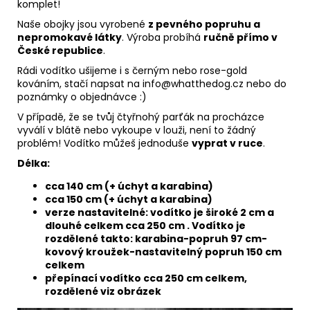
komplet!
Naše obojky jsou vyrobené
z pevného popruhu a
nepromokavé látky
. Výroba probíhá
ručně přímo v
České republice
.
Rádi vodítko ušijeme i s černým nebo rose-gold
kováním, stačí napsat na
info@whatthedog.cz
nebo do
poznámky o objednávce :)
V případě, že se tvůj čtyřnohý parťák na procházce
vyválí v blátě nebo vykoupe v louži, není to žádný
problém! Vodítko můžeš jednoduše
vyprat v ruce
.
Délka:
cca 140 cm (+ úchyt a karabina)
cca 150 cm (+ úchyt a karabina)
verze nastavitelné: vodítko je široké 2 cm a
dlouhé celkem cca 250 cm . Vodítko je
rozdělené takto: karabina-popruh 97 cm-
kovový kroužek-nastavitelný popruh 150 cm
celkem
přepínací vodítko cca 250 cm celkem,
rozdělené viz obrázek