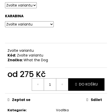
č
u
j
KARABINA
e
m
e
SVATEBNÍ
OBOJEK
Zvolte variantu
S
Kód:
Zvolte variantu
KYTIČKAMI
WHITE
Značka:
What the Dog
550
Kč
od
275 Kč
Měrná
DO KOŠÍKU
cena:
Zeptat se
Sdílet
Kategorie
:
Vodítka