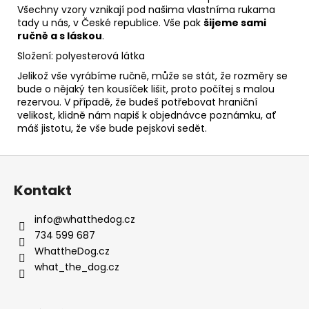
Všechny vzory vznikají pod našima vlastníma rukama
tady u nás, v České republice. Vše pak
šijeme sami
ručně a s láskou
.
Složení: polyesterová látka
Jelikož vše vyrábíme ručně, může se stát, že rozměry se
bude o nějaký ten kousíček lišit, proto počítej s malou
rezervou. V případě, že budeš potřebovat hraniční
velikost, klidně nám napiš k objednávce poznámku, ať
máš jistotu, že vše bude pejskovi sedět.
Z
á
Kontakt
p
a
info
@
whatthedog.cz
t
734 599 687
í
WhattheDog.cz
what_the_dog.cz