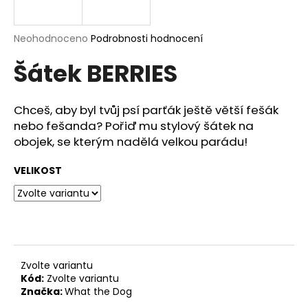
a
j
Průměrné
Neohodnoceno
Podrobnosti hodnocení
í
hodnocení
Šátek BERRIES
produktu
t
je
?
0,0
z
Chceš, aby byl tvůj psí parťák ještě větší fešák
5
nebo fešanda? Pořiď mu stylový šátek na
hvězdiček.
obojek, se kterým nadělá velkou parádu!
HLEDAT
VELIKOST
D
o
p
o
Zvolte variantu
r
Kód:
Zvolte variantu
Značka:
What the Dog
u