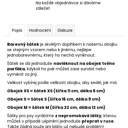
Na každé objednávce si dáváme
záležet
Popis
Hodnocení
Diskuze
Barevný šátek
je skvělým doplňkem k našemu obojku
se stejným vzorem nebo k jinému, nejlépe
jednobarevnému, který ho nechá vyniknout.
Šátek se dá jednoduše
navléknout na obojek tvého
parťáka
, kdykoli ho pak můžeš zase sundat nebo
vyměnit za jiný.
Velikost vybírej podle velikosti obojku, aby seděl, jak má.
Obojek XS = šátek XS (šířka 11 cm, délka 6 cm)
Obojek S = šátek S (šířka 16 cm, délka 9 cm)
Obojek M = šátek M (šířka 22 cm, délka 12 cm)
Šátky pro psy vyrábíme
z nepromokavé látky
, kterou
můžeš v případě ušpinění jednoduše
přeprat v ruce
.
Takže žádná louže ani bláto už nebude problém!