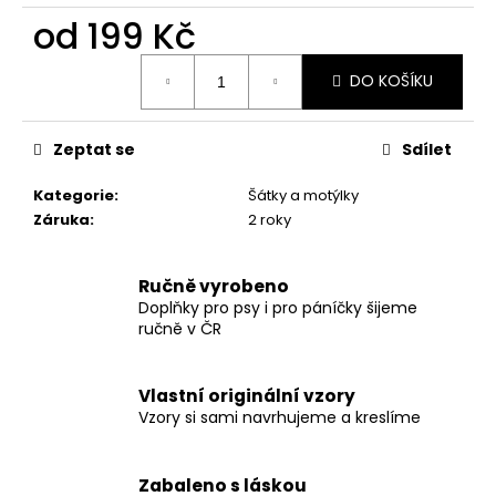
č
od
199 Kč
u
j
Měrná
e
DO KOŠÍKU
cena:
m
e
Zeptat se
Sdílet
SVATEBNÍ
Kategorie
:
Šátky a motýlky
VODÍTKO
Záruka
:
2 roky
ELEGANTNÍ
BÍLÉ
550
Ručně vyrobeno
Kč
Doplňky pro psy i pro páníčky šijeme
ručně v ČR
Vlastní originální vzory
Vzory si sami navrhujeme a kreslíme
Zabaleno s láskou