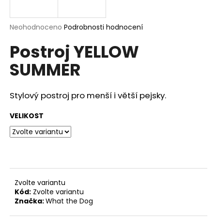
a
j
Průměrné
Neohodnoceno
Podrobnosti hodnocení
í
hodnocení
Postroj YELLOW
produktu
t
je
?
SUMMER
0,0
z
5
hvězdiček.
Stylový postroj pro menší i větší pejsky.
HLEDAT
VELIKOST
D
o
p
Zvolte variantu
o
Kód:
Zvolte variantu
r
Značka:
What the Dog
u