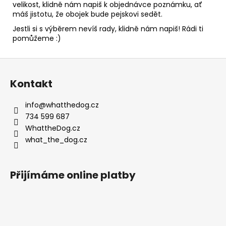
velikost, klidně nám napiš k objednávce poznámku, ať
máš jistotu, že obojek bude pejskovi sedět.
Jestli si s výběrem nevíš rady, klidně nám napiš! Rádi ti
pomůžeme :)
Z
á
Kontakt
p
a
info
@
whatthedog.cz
t
734 599 687
í
WhattheDog.cz
what_the_dog.cz
Přijímáme online platby