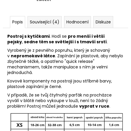
Popis
Související (4)
Hodnocení
Diskuze
Postroj s kytičkami
. Hodí se
pro menší i větší
pejsky
,
sedne těm se světlejší i s tmavší srstí
.
Vyrobený je z pevného popruhu, který je schovaný
v
nepromokavé látce
.
Zapínání je plastové, aby nebylo
zbytečně těžké, a opatřeno "quick release"
mechanismem, takže manipulace s ním je velmi
jednoduchá.
Kovové komponenty na postroji jsou stříbrné barvy,
plastové zapínání je černé.
V případě, že se tvůj čtyřnohý parťák na procházce
vyválí v blátě nebo vykoupe v louži, není to žádný
problém! Postroj můžeš jednoduše
vyprat v ruce
.