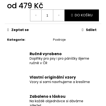
č
od
479 Kč
u
j
Měrná
DO KOŠÍKU
e
cena:
m
e
Zeptat se
Sdílet
Kategorie
:
Postroje
SVATEBNÍ
VODÍTKO
ELEGANTNÍ
BÍLÉ
Ručně vyrobeno
Doplňky pro psy i pro páníčky šijeme
550
Kč
ručně v ČR
Vlastní originální vzory
Vzory si sami navrhujeme a kreslíme
Zabaleno s láskou
Na každé objednávce si dáváme
záležet