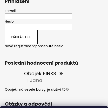
Přihlášení
E-mail
Heslo
PŘIHLÁSIT SE
Nová registrace
Zapomenuté heslo
Poslední hodnocení produktů
Obojek PINKSIDE
Jana
|
Hodnocení produktu je 5 z 5 hvězdiček.
Obojek má veselé barvy, je slušiví 😍🐶
Otázky a odpovědi