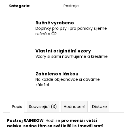
č
Kategorie
:
Postroje
u
j
e
Ručně vyrobeno
m
Doplňky pro psy i pro páníčky šijeme
e
ručně v ČR
SVATEBNÍ
Vlastní originální vzory
OBOJEK
Vzory si sami navrhujeme a kreslíme
S
KYTIČKAMI
WHITE
Zabaleno s láskou
550
Na každé objednávce si dáváme
Kč
záležet
Popis
Související (3)
Hodnocení
Diskuze
Postroj RAINBOW
. Hodí se
pro menší i větší
pejsky
,
sedne těm se světlejší i s tmavší srstí
.