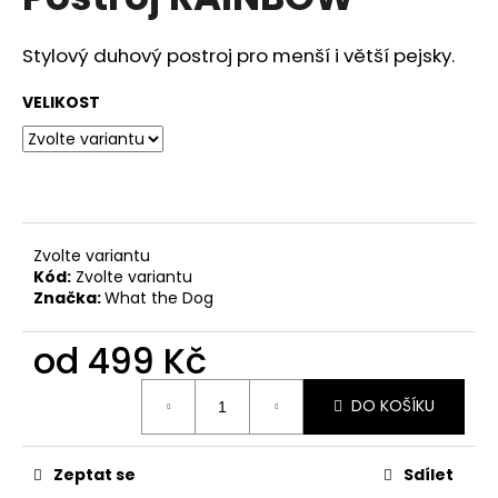
je
a
0,0
z
j
Stylový duhový postroj pro menší i větší pejsky.
5
í
hvězdiček.
VELIKOST
t
?
Zvolte variantu
HLEDAT
Kód:
Zvolte variantu
Značka:
What the Dog
od
499 Kč
D
o
Měrná
p
DO KOŠÍKU
cena:
o
r
u
Zeptat se
Sdílet