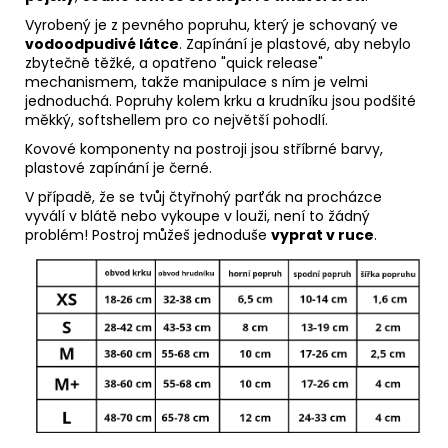
Vyrobený je z pevného popruhu, který je schovaný ve
vodoodpudivé látce
.
Zapínání je plastové, aby nebylo
zbytečně těžké, a opatřeno "quick release"
mechanismem, takže manipulace s ním je velmi
jednoduchá. Popruhy kolem krku a krudníku jsou podšité
měkký, softshellem pro co největší pohodlí.
Kovové komponenty na postroji jsou stříbrné barvy,
plastové zapínání je černé.
V případě, že se tvůj čtyřnohý parťák na procházce
vyválí v blátě nebo vykoupe v louži, není to žádný
problém! Postroj můžeš jednoduše
vyprat v ruce
.