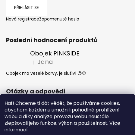
PŘIHLÁSIT SE
Nová registrace
Zapomenuté heslo
Poslední hodnocení produktů
Obojek PINKSIDE
Jana
|
Hodnocení produktu je 5 z 5 hvězdiček.
Obojek má veselé barvy, je slušiví 😍🐶
Otázky a odpovědi
Haf! Chceme ti dát vědět, že používáme cookies,
Jak se start o látkové obojky a vodítka?
abychom každému umožnili pohodlné prohlížení
Kdy mi dorazí moje objednávka?
webu a díky analýze provozu webu neustále
Nejčastější dotazy- Co může a nemůže
zlepšovali jeho funkce, výkon a použitelnost.
Více
pes jíst
informací