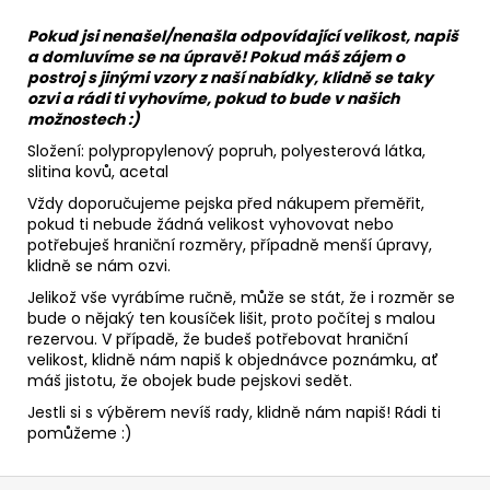
Pokud jsi nenašel/nenašla odpovídající velikost, napiš
a domluvíme se na úpravě! Pokud máš zájem o
postroj s jinými vzory z naší nabídky, klidně se taky
ozvi a rádi ti vyhovíme, pokud to bude v našich
možnostech :)
Složení: polypropylenový popruh,
polyesterová látka
,
slitina kovů, acetal
Vždy doporučujeme pejska před nákupem přeměřit,
pokud ti nebude žádná velikost vyhovovat nebo
potřebuješ hraniční rozměry, případně menší úpravy,
klidně se nám ozvi.
Jelikož vše vyrábíme ručně, může se stát, že i rozměr se
bude o nějaký ten kousíček lišit, proto počítej s malou
rezervou. V případě, že budeš potřebovat hraniční
velikost, klidně nám napiš k objednávce poznámku, ať
máš jistotu, že obojek bude pejskovi sedět.
Jestli si s výběrem nevíš rady, klidně nám napiš! Rádi ti
pomůžeme :)
Z