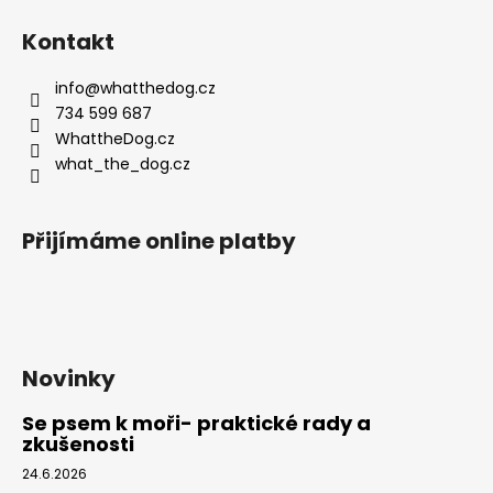
á
Kontakt
p
a
info
@
whatthedog.cz
t
734 599 687
í
WhattheDog.cz
what_the_dog.cz
Přijímáme online platby
Novinky
Se psem k moři- praktické rady a
zkušenosti
24.6.2026