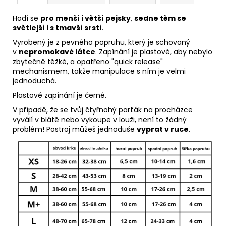
Hodí se
pro menší i větší pejsky
,
sedne těm se
světlejší i s tmavší srstí
.
Vyrobený je z pevného popruhu, který je schovaný
v
nepromokavé látce
.
Zapínání je plastové, aby nebylo
zbytečně těžké, a opatřeno "quick release"
mechanismem, takže manipulace s ním je velmi
jednoduchá.
Plastové zapínání je černé.
V případě, že se tvůj čtyřnohý parťák na procházce
vyválí v blátě nebo vykoupe v louži, není to žádný
problém! Postroj můžeš jednoduše
vyprat v ruce
.