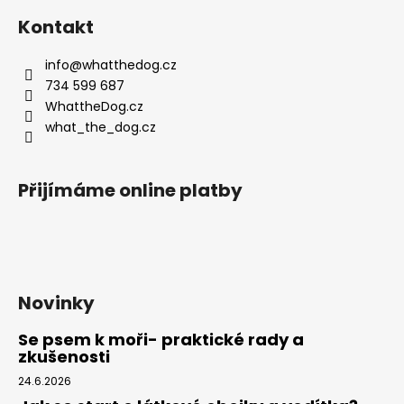
á
Kontakt
p
a
info
@
whatthedog.cz
t
734 599 687
í
WhattheDog.cz
what_the_dog.cz
Přijímáme online platby
Novinky
Se psem k moři- praktické rady a
zkušenosti
24.6.2026