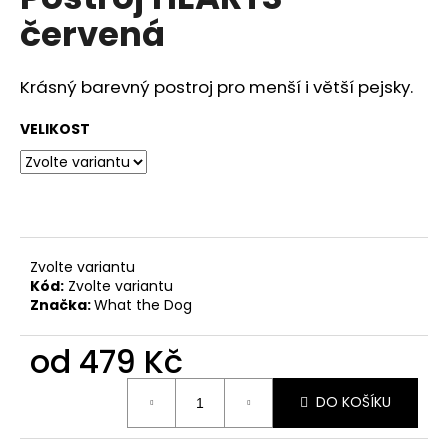
je
a
červená
0,0
z
j
5
í
hvězdiček.
Krásný barevný postroj pro menší i větší pejsky.
t
?
VELIKOST
HLEDAT
Zvolte variantu
Kód:
Zvolte variantu
Značka:
What the Dog
D
o
od
479 Kč
p
o
Měrná
DO KOŠÍKU
r
cena:
u