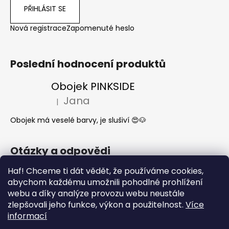
PŘIHLÁSIT SE
Nová registrace
Zapomenuté heslo
Poslední hodnocení produktů
Obojek PINKSIDE
Jana
|
Hodnocení produktu je 5 z 5 hvězdiček.
Obojek má veselé barvy, je slušiví 😍🐶
Otázky a odpovědi
Haf! Chceme ti dát vědět, že používáme cookies,
Jak se start o látkové obojky a vodítka?
abychom každému umožnili pohodlné prohlížení
Kdy mi dorazí moje objednávka?
webu a díky analýze provozu webu neustále
Nejčastější dotazy- Co může a nemůže
zlepšovali jeho funkce, výkon a použitelnost.
Více
pes jíst
informací