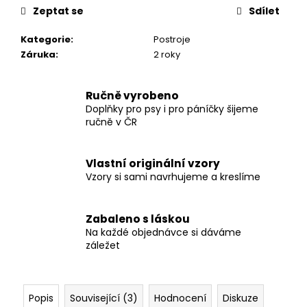
č
Zeptat se
Sdílet
u
j
Kategorie
:
Postroje
e
Záruka
:
2 roky
m
e
Ručně vyrobeno
Doplňky pro psy i pro páníčky šijeme
SVATEBNÍ
ručně v ČR
VODÍTKO
ELEGANTNÍ
BÍLÉ
Vlastní originální vzory
550
Vzory si sami navrhujeme a kreslíme
Kč
Zabaleno s láskou
Na každé objednávce si dáváme
záležet
Popis
Související (3)
Hodnocení
Diskuze