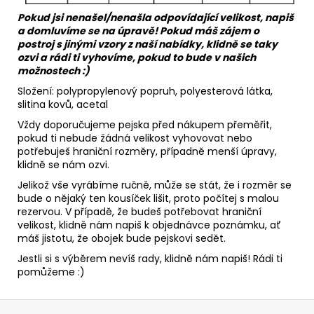
Pokud jsi nenašel/nenašla odpovídající velikost, napiš
a domluvíme se na úpravě! Pokud máš zájem o
postroj s jinými vzory z naší nabídky, klidně se taky
ozvi a rádi ti vyhovíme, pokud to bude v našich
možnostech :)
Složení: polypropylenový popruh,
polyesterová látka
,
slitina kovů, acetal
Vždy doporučujeme pejska před nákupem přeměřit,
pokud ti nebude žádná velikost vyhovovat nebo
potřebuješ hraniční rozměry, případně menší úpravy,
klidně se nám ozvi.
Jelikož vše vyrábíme ručně, může se stát, že i rozměr se
bude o nějaký ten kousíček lišit, proto počítej s malou
rezervou. V případě, že budeš potřebovat hraniční
velikost, klidně nám napiš k objednávce poznámku, ať
máš jistotu, že obojek bude pejskovi sedět.
Jestli si s výběrem nevíš rady, klidně nám napiš! Rádi ti
pomůžeme :)
Z