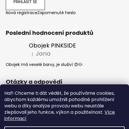
PŘIHLÁSIT SE
Nová registrace
Zapomenuté heslo
Poslední hodnocení produktů
Obojek PINKSIDE
Jana
|
Hodnocení produktu je 5 z 5 hvězdiček.
Obojek má veselé barvy, je slušiví 😍🐶
Otázky a odpovědi
Haf! Chceme ti dát vědět, že používáme cookies,
Jak se start o látkové obojky a vodítka?
abychom každému umožnili pohodlné prohlížení
Kdy mi dorazí moje objednávka?
webu a díky analýze provozu webu neustále
Nejčastější dotazy- Co může a nemůže
zlepšovali jeho funkce, výkon a použitelnost.
Více
pes jíst
informací