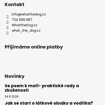
á
Kontakt
p
a
info
@
whatthedog.cz
t
734 599 687
í
WhattheDog.cz
what_the_dog.cz
Přijímáme online platby
Novinky
Se psem k moři- praktické rady a
zkušenosti
24.6.2026
Jak se start o látkové obojky a vodítka?