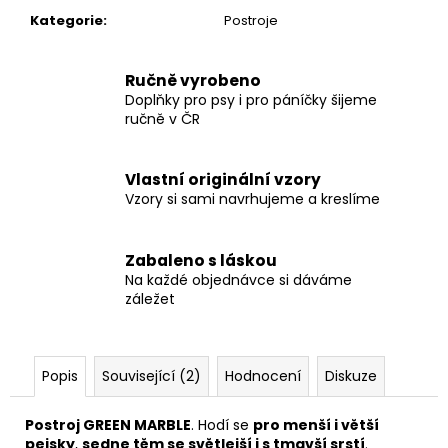
č
Kategorie
:
Postroje
u
j
e
Ručně vyrobeno
m
Doplňky pro psy i pro páníčky šijeme
e
ručně v ČR
VODÍTKO
Vlastní originální vzory
LAVENDER
Vzory si sami navrhujeme a kreslíme
275
Kč
Zabaleno s láskou
Na každé objednávce si dáváme
záležet
Popis
Související (2)
Hodnocení
Diskuze
Postroj GREEN MARBLE
. Hodí se
pro menší i větší
pejsky
,
sedne těm se světlejší i s tmavší srstí
.