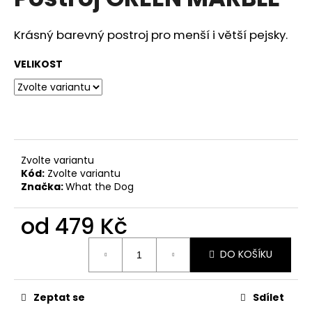
je
a
0,0
z
j
Krásný barevný postroj pro menší i větší pejsky.
5
í
hvězdiček.
VELIKOST
t
?
Zvolte variantu
HLEDAT
Kód:
Zvolte variantu
Značka:
What the Dog
od
479 Kč
D
o
Měrná
p
DO KOŠÍKU
cena:
o
r
u
Zeptat se
Sdílet