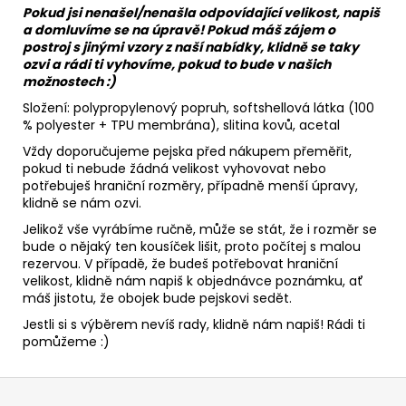
Pokud jsi nenašel/nenašla odpovídající velikost, napiš
a domluvíme se na úpravě! Pokud máš zájem o
postroj s jinými vzory z naší nabídky, klidně se taky
ozvi a rádi ti vyhovíme, pokud to bude v našich
možnostech :)
Složení: polypropylenový popruh,
softshellová látka (100
% polyester + TPU membrána)
, slitina kovů, acetal
Vždy doporučujeme pejska před nákupem přeměřit,
pokud ti nebude žádná velikost vyhovovat nebo
potřebuješ hraniční rozměry, případně menší úpravy,
klidně se nám ozvi.
Jelikož vše vyrábíme ručně, může se stát, že i rozměr se
bude o nějaký ten kousíček lišit, proto počítej s malou
rezervou. V případě, že budeš potřebovat hraniční
velikost, klidně nám napiš k objednávce poznámku, ať
máš jistotu, že obojek bude pejskovi sedět.
Jestli si s výběrem nevíš rady, klidně nám napiš! Rádi ti
pomůžeme :)
Z