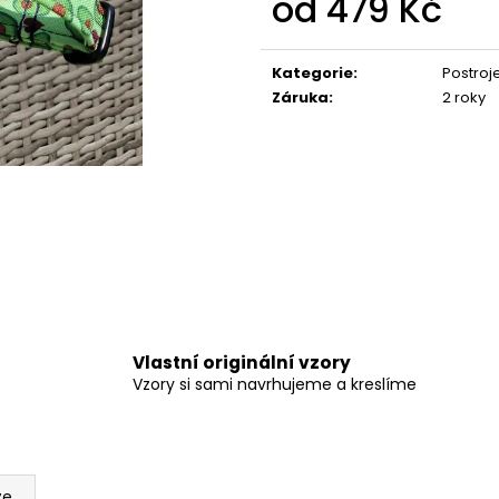
od
479 Kč
550 Kč
275 Kč
Měrná
cena:
Kategorie
:
Postroj
Záruka
:
2 roky
Vlastní originální vzory
Vzory si sami navrhujeme a kreslíme
ze