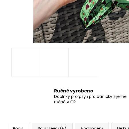
550 Kč
Ručně vyrobeno
Doplňky pro psy i pro páníčky šijeme
ručně v ČR
Popis
Související (8)
Hodnocení
Disku