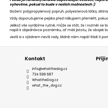
vyhovíme, pokud to bude v našich možnostech :)
Složení: polypropylenový popruh,
polyesterová látka
, sliti
Vždy doporučujeme pejska před nákupem přeměřit, pokud t
Jelikož vše vyrábíme ručně, může se stát, že i rozměr se bu
napiš k objednávce poznámku, ať máš jistotu, že obojek b
Jestli si s výběrem nevíš rady, klidně nám napiš! Rádi ti 
Z
á
Kontakt
Přij
p
a
info
@
whatthedog.cz
t
734 599 687
í
WhattheDog.cz
what_the_dog.cz