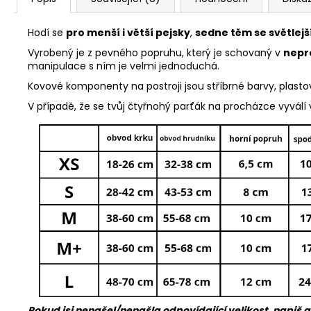
Hodí se
pro menší i větší pejsky
,
sedne těm se světlejší 
Vyrobený je z pevného popruhu, který je schovaný v
nepr
manipulace s ním je velmi jednoduchá.
Kovové komponenty na postroji jsou stříbrné barvy, plasto
V případě, že se tvůj čtyřnohý parťák na procházce vyválí
Pokud jsi nenašel/nenašla odpovídající velikost, napiš a