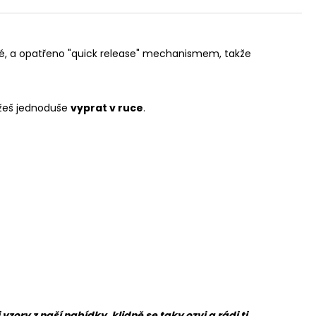
ké, a opatřeno "quick release" mechanismem, takže
ůžeš jednoduše
vyprat v ruce
.
ory z naší nabídky, klidně se taky ozvi a rádi ti