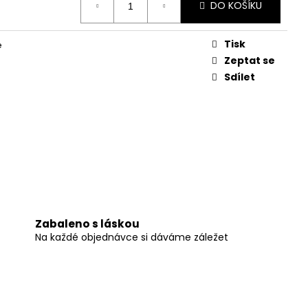
DO KOŠÍKU
Tisk
e
Zeptat se
Sdílet
Zabaleno s láskou
Na každé objednávce si dáváme záležet