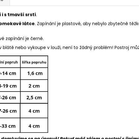
i s tmavší srstí
.
omokavé látce
.
Zapínání je plastové, aby nebylo zbytečně těž
vé zapínání je černé.
 v blátě nebo vykoupe v louži, není to žádný problém! Postroj m
 domluvíme se na úpravě! Pokud máš zájem o postroj s jinými vz