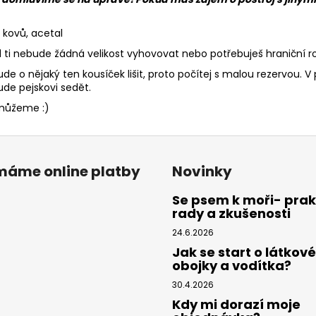
na kovů, acetal
i nebude žádná velikost vyhovovat nebo potřebuješ hraniční ro
de o nějaký ten kousíček lišit, proto počítej s malou rezervou. V
ude pejskovi sedět.
pomůžeme :)
ímáme online platby
Novinky
Se psem k moři- prak
rady a zkušenosti
24.6.2026
Jak se start o látkové
obojky a vodítka?
30.4.2026
Kdy mi dorazí moje