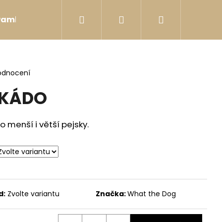
Hledat
Přihlášení
Nákupní
Pamlsky
Postroje
Hračky
Bobkovníky
košík
odnocení
OKÁDO
 menší i větší pejsky.
d:
Zvolte variantu
Značka:
What the Dog
DER