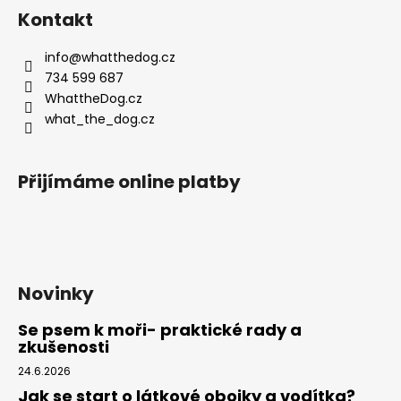
á
Kontakt
p
a
info
@
whatthedog.cz
t
734 599 687
í
WhattheDog.cz
what_the_dog.cz
Přijímáme online platby
Novinky
Se psem k moři- praktické rady a
zkušenosti
24.6.2026
Jak se start o látkové obojky a vodítka?