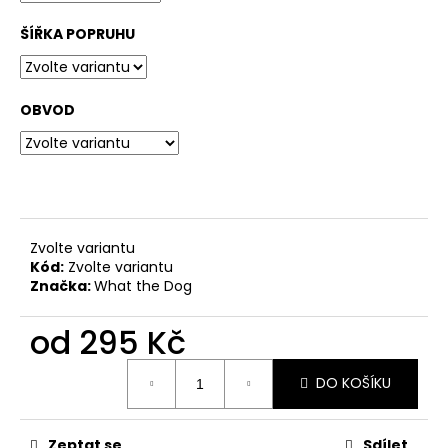
č
u
ŠÍŘKA POPRUHU
j
e
m
e
OBVOD
OBOJEK
LAVENDER
399
Kč
Zvolte variantu
Kód:
Zvolte variantu
Značka:
What the Dog
od
295 Kč
Měrná
DO KOŠÍKU
cena:
Zeptat se
Sdílet