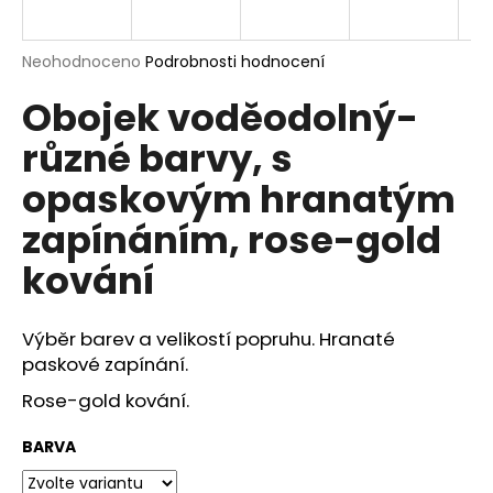
a
j
Průměrné
Neohodnoceno
Podrobnosti hodnocení
í
hodnocení
Obojek voděodolný-
produktu
t
je
?
různé barvy, s
0,0
z
opaskovým hranatým
5
hvězdiček.
zapínáním, rose-gold
HLEDAT
kování
Výběr barev a velikostí popruhu. Hranaté
D
paskové zapínání.
o
p
Rose-gold kování.
o
r
BARVA
u