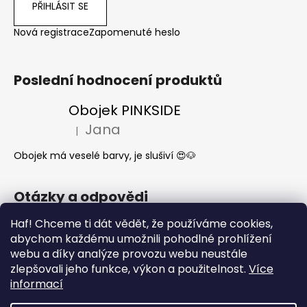
PŘIHLÁSIT SE
Nová registrace
Zapomenuté heslo
Poslední hodnocení produktů
Obojek PINKSIDE
Jana
|
Hodnocení produktu je 5 z 5 hvězdiček.
Obojek má veselé barvy, je slušiví 😍🐶
Otázky a odpovědi
Jak se start o látkové obojky a vodítka?
Haf! Chceme ti dát vědět, že používáme cookies,
abychom každému umožnili pohodlné prohlížení
Kdy mi dorazí moje objednávka?
webu a díky analýze provozu webu neustále
Nejčastější dotazy- Co může a nemůže
zlepšovali jeho funkce, výkon a použitelnost.
Více
pes jíst
informací