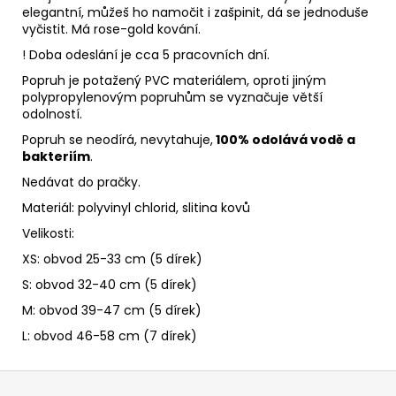
elegantní, můžeš ho namočit i zašpinit, dá se jednoduše
vyčistit. Má rose-gold kování.
! Doba odeslání je cca 5 pracovních dní.
Popruh je potažený PVC materiálem, oproti jiným
polypropylenovým popruhům se vyznačuje větší
odolností.
Popruh se neodírá, nevytahuje,
100% odolává vodě a
bakteriím
.
Nedávat do pračky.
Materiál: p
olyvinyl chlorid, slitina kovů
Velikosti:
XS: obvod 25-33 cm (5 dírek)
S: obvod 32-40 cm (5 dírek)
M: obvod 39-47 cm (5 dírek)
L: obvod 46-58 cm (7 dírek)
Z