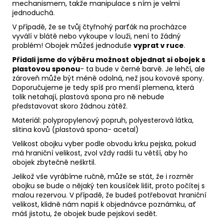
mechanismem, takže manipulace s ním je velmi
jednoduchá.
V případě, že se tvůj čtyřnohý parťák na procházce
vyválí v blátě nebo vykoupe v louži, není to žádný
problém! Obojek můžeš jednoduše
vyprat v ruce
.
Přidali jsme do výběru možnost objednat si obojek s
plastovou sponou
- ta bude v černé barvě. Je lehčí, ale
zároveň může být méně odolná, než jsou kovové spony.
Doporučujeme je tedy spíš pro menší plemena, která
tolik netahají, plastová spona pro ně nebude
představovat skoro žádnou zátěž.
Materiál: polypropylenový popruh, polyesterová látka,
slitina kovů (plastová spona- acetal)
Velikost obojku vyber podle obvodu krku pejska, pokud
má hraniční velikost, zvol vždy radši tu větší, aby ho
obojek zbytečně neškrtil.
Jelikož vše vyrábíme ručně, může se stát, že i rozměr
obojku se bude o nějaký ten kousíček lišit, proto počítej s
malou rezervou. V případě, že budeš potřebovat hraniční
velikost, klidně nám napiš k objednávce poznámku, ať
máš jistotu, že obojek bude pejskovi sedět.