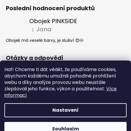
Poslední hodnocení produktů
Obojek PINKSIDE
Jana
|
Hodnocení produktu je 5 z 5 hvězdiček.
Obojek má veselé barvy, je slušiví 😍🐶
Otázky a odpovědi
Haf! Chceme ti dát vědět, že používáme cookies,
Jak se start o látkové obojky a vodítka?
abychom každému umožnili pohodlné prohlížení
Kdy mi dorazí moje objednávka?
webu a díky analýze provozu webu neustále
Nejčastější dotazy- Co může a nemůže
zlepšovali jeho funkce, výkon a použitelnost.
Více
pes jíst
informací
Nastavení
Vytvořil Shoptet
Copyright 2026
What the DOG
. Všechna práva
Souhlasím
vyhrazena.