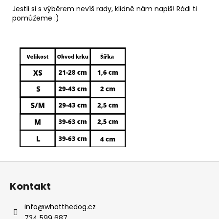
Jestli si s výběrem nevíš rady, klidně nám napiš! Rádi ti
pomůžeme :)
Z
á
Kontakt
p
a
info
@
whatthedog.cz
t
734 599 687