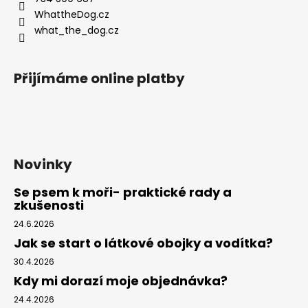
í
WhattheDog.cz
what_the_dog.cz
Přijímáme online platby
Novinky
Se psem k moři- praktické rady a
zkušenosti
24.6.2026
Jak se start o látkové obojky a vodítka?
30.4.2026
Kdy mi dorazí moje objednávka?
24.4.2026