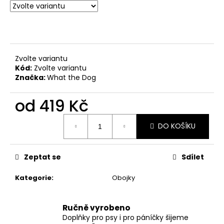
č
u
j
e
m
e
Zvolte variantu
Kód:
Zvolte variantu
Značka:
What the Dog
SVATEBNÍ
VODÍTKO
od
419 Kč
ELEGANTNÍ
BÍLÉ
Měrná
550
DO KOŠÍKU
cena:
Kč
Zeptat se
Sdílet
Kategorie
:
Obojky
Ručně vyrobeno
Doplňky pro psy i pro páníčky šijeme