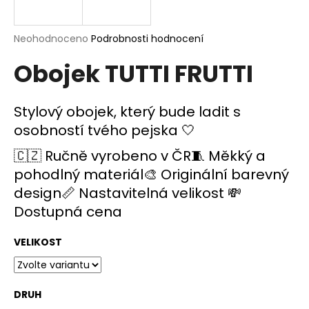
a
j
Průměrné
Neohodnoceno
Podrobnosti hodnocení
í
hodnocení
Obojek TUTTI FRUTTI
produktu
t
je
?
0,0
z
Stylový obojek, který bude ladit s
5
osobností tvého pejska 🤍
hvězdiček.
🇨🇿 Ručně vyrobeno v ČR🧵 Měkký a
HLEDAT
pohodlný materiál🎨 Originální barevný
design📏 Nastavitelná velikost 💸
Dostupná cena
D
o
VELIKOST
p
o
r
u
DRUH