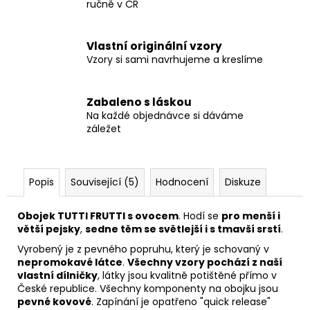
ručně v ČR
Vlastní originální vzory
Vzory si sami navrhujeme a kreslíme
Zabaleno s láskou
Na každé objednávce si dáváme
záležet
Popis
Související (5)
Hodnocení
Diskuze
Obojek TUTTI FRUTTI s ovocem
. Hodí se
pro menší i
větší pejsky
,
sedne těm se světlejší i s tmavší srstí
.
Vyrobený je z pevného popruhu, který je schovaný v
nepromokavé látce
.
Všechny vzory pochází z naší
vlastní dílničky
, látky jsou kvalitně potištěné přímo v
České republice. Všechny komponenty na obojku jsou
pevné kovové
. Zapínání je opatřeno "quick release"