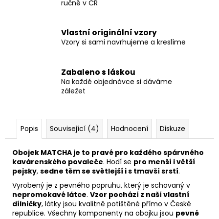
ručně v ČR
Vlastní originální vzory
Vzory si sami navrhujeme a kreslíme
Zabaleno s láskou
Na každé objednávce si dáváme
záležet
Popis
Související (4)
Hodnocení
Diskuze
Obojek MATCHA je to pravé pro každého spárvného
kavárenského povaleče
. Hodí se
pro menší i větší
pejsky
,
sedne těm se světlejší i s tmavší srstí
.
Vyrobený je z pevného popruhu, který je schovaný v
nepromokavé látce
.
Vzor pochází z naší vlastní
dílničky
, látky jsou kvalitně potištěné přímo v České
republice. Všechny komponenty na obojku jsou
pevné