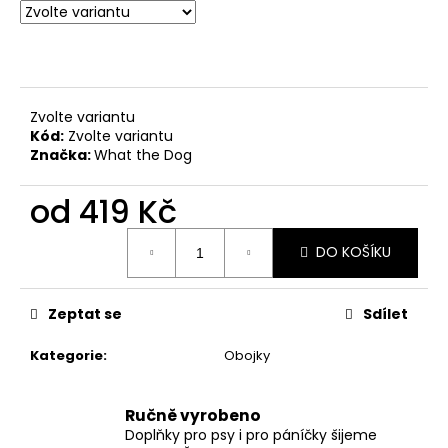
č
u
j
e
m
e
Zvolte variantu
Kód:
Zvolte variantu
Značka:
What the Dog
OBOJEK
DOTS
od
419 Kč
PINK
399
Měrná
Kč
DO KOŠÍKU
cena:
Zeptat se
Sdílet
Kategorie
:
Obojky
Ručně vyrobeno
Doplňky pro psy i pro páníčky šijeme