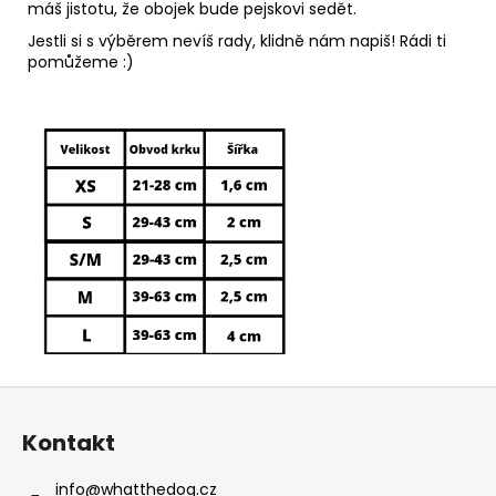
máš jistotu, že obojek bude pejskovi sedět.
Jestli si s výběrem nevíš rady, klidně nám napiš! Rádi ti
pomůžeme :)
Z
á
Kontakt
p
a
info
@
whatthedog.cz