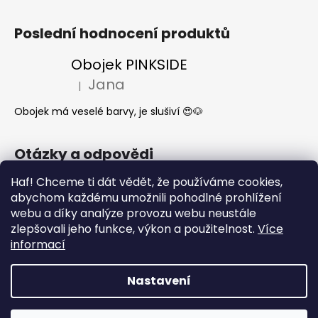
Poslední hodnocení produktů
Obojek PINKSIDE
Jana
|
Hodnocení produktu je 5 z 5 hvězdiček.
Obojek má veselé barvy, je slušiví 😍🐶
Otázky a odpovědi
Haf! Chceme ti dát vědět, že používáme cookies,
Jak se start o látkové obojky a vodítka?
abychom každému umožnili pohodlné prohlížení
Kdy mi dorazí moje objednávka?
webu a díky analýze provozu webu neustále
Nejčastější dotazy- Co může a nemůže
zlepšovali jeho funkce, výkon a použitelnost.
Více
pes jíst
informací
Nastavení
Vytvořil Shoptet
Copyright 2026
What the DOG
. Všechna práva