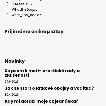
t
734 599 687
í
WhattheDog.cz
what_the_dog.cz
Přijímáme online platby
Novinky
Se psem k moři- praktické rady a
zkušenosti
24.6.2026
Jak se start o látkové obojky a vodítka?
30.4.2026
Kdy mi dorazí moje objednávka?