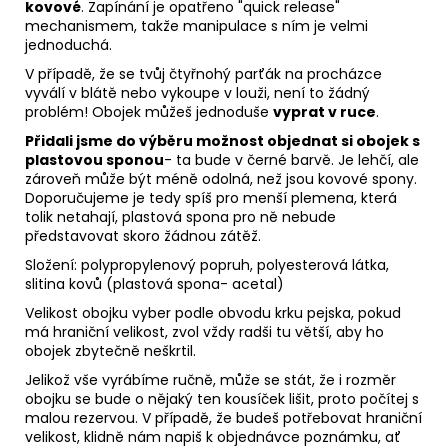
kovové
. Zapínání je opatřeno "quick release"
mechanismem, takže manipulace s ním je velmi
jednoduchá.
V případě, že se tvůj čtyřnohý parťák na procházce
vyválí v blátě nebo vykoupe v louži, není to žádný
problém! Obojek můžeš jednoduše
vyprat v ruce
.
Přidali jsme do výběru možnost objednat si obojek s
plastovou sponou
- ta bude v černé barvě. Je lehčí, ale
zároveň může být méně odolná, než jsou kovové spony.
Doporučujeme je tedy spíš pro menší plemena, která
tolik netahají, plastová spona pro ně nebude
představovat skoro žádnou zátěž.
Složení: polypropylenový popruh, polyesterová látka,
slitina kovů (plastová spona- acetal)
Velikost obojku vyber podle obvodu krku pejska, pokud
má hraniční velikost, zvol vždy radši tu větší, aby ho
obojek zbytečně neškrtil.
Jelikož vše vyrábíme ručně, může se stát, že i rozměr
obojku se bude o nějaký ten kousíček lišit, proto počítej s
malou rezervou. V případě, že budeš potřebovat hraniční
velikost, klidně nám napiš k objednávce poznámku, ať