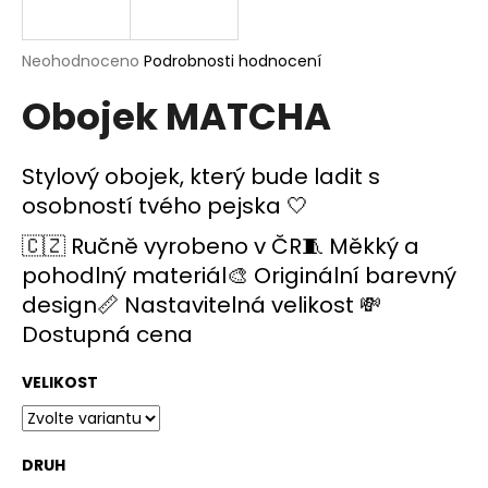
a
j
Průměrné
Neohodnoceno
Podrobnosti hodnocení
í
hodnocení
Obojek MATCHA
produktu
t
je
?
0,0
z
Stylový obojek, který bude ladit s
5
osobností tvého pejska 🤍
hvězdiček.
🇨🇿 Ručně vyrobeno v ČR🧵 Měkký a
HLEDAT
pohodlný materiál🎨 Originální barevný
design📏 Nastavitelná velikost 💸
Dostupná cena
D
o
VELIKOST
p
o
r
u
DRUH