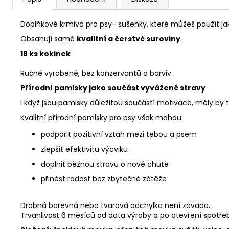
Doplňkové krmivo pro psy- sušenky, které můžeš použít ja
Obsahují samé
kvalitní a čerstvé suroviny
.
18 ks kokinek
Ručně vyrobené, bez konzervantů a barviv.
Přírodní pamlsky jako součást vyvážené stravy
I když jsou pamlsky důležitou součástí motivace, měly by 
Kvalitní přírodní pamlsky pro psy však mohou:
podpořit pozitivní vztah mezi tebou a psem
zlepšit efektivitu výcviku
doplnit běžnou stravu o nové chutě
přinést radost bez zbytečné zátěže
Drobná barevná nebo tvarová odchylka není závada.
Trvanlivost 6 měsíců od data výroby a po otevření spotřeb