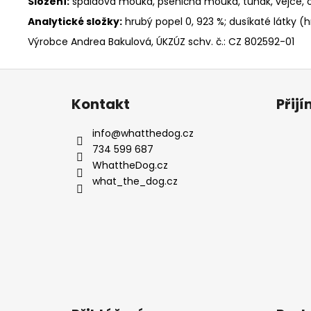
Složení:
špaldová mouka, pšeničná mouka, tuňák, vejce, ol
Analytické složky:
hrubý popel 0, 923 %; dusíkaté látky (hr.
Výrobce Andrea Bakulová, ÚKZÚZ schv. č.: CZ 802592-01
Z
á
Kontakt
Přij
p
a
info
@
whatthedog.cz
t
734 599 687
í
WhattheDog.cz
what_the_dog.cz