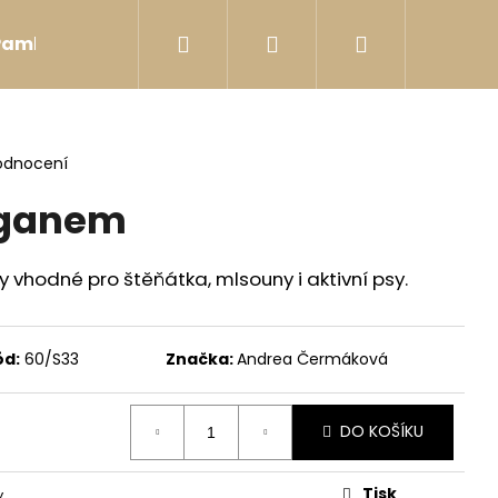
Hledat
Přihlášení
Nákupní
Pamlsky
Postroje
Hračky
Bobkovníky
košík
odnocení
eganem
vhodné pro štěňátka, mlsouny i aktivní psy.
ód:
60/S33
Značka:
Andrea Čermáková
DO KOŠÍKU
INK
Tisk
y