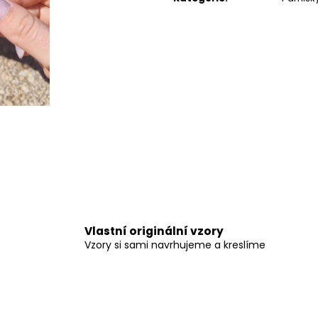
550 Kč
399 Kč
Vlastní originální vzory
Vzory si sami navrhujeme a kreslíme