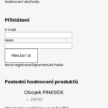
Hodnocení obchodu
Přihlášení
E-mail
Heslo
PŘIHLÁSIT SE
Nová registrace
Zapomenuté heslo
Poslední hodnocení produktů
Obojek PINKSIDE
Jana
|
Hodnocení produktu je 5 z 5 hvězdiček.