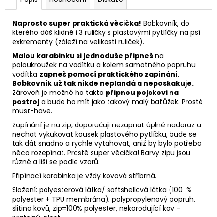
Naprosto super praktická věcička!
Bobkovník, do
kterého dáš klidně i 3 ruličky s plastovými pytlíčky na psí
exkrementy (záleží na velikosti ruliček).
Malou karabinku si jednoduše připneš
na
poloukroužek na vodítku a kolem samotného popruhu
vodítka
zapneš pomocí praktického zapínání
.
Bobkovník už tak nikde neplandá a neposkakuje.
Zároveň je možné ho takto
připnou pejskovi na
postroj
a bude ho mít jako takový malý baťůžek. Prostě
must-have.
Zapínání je na zip, doporučuji nezapnat úplně nadoraz a
nechat vykukovat kousek plastového pytlíčku, bude se
tak dát snadno a rychle vytahovat, aniž by bylo potřeba
něco rozepínat. Prostě super věcička! Barvy zipu jsou
různé a liší se podle vzorů.
Připínací karabinka je vždy kovová stříbrná.
Složení: polyesterová látka/ softshellová látka
(100 %
polyester + TPU membrána), polypropylenový popruh,
slitina kovů, zip=100% polyester, nekorodující kov -