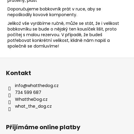
pratelný, plast
Doporučujeme bobkovník prát v ruce, aby se
nepoškodily kovové komponenty.
Jelikož vše vyrábíme ručně, může se stát, že i velikost
bobkovníku se bude o nějaký ten kousíček lišit, proto
počítej s malou rezervou. V případě, že budeš
potřebovat konkrétní velikost, klidně nám napiš a
společně se domluvíme!
Z
á
Kontakt
p
a
info
@
whatthedog.cz
t
734 599 687
í
WhattheDog.cz
what_the_dog.cz
Přijímáme online platby