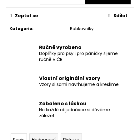
č
u
j
Zeptat se
Sdílet
e
m
Kategorie
:
Bobkovníky
e
Ručně vyrobeno
PŘÍVĚŠEK
Doplňky pro psy i pro páníčky šijeme
NA
ručně v ČR
KLÍČE
69
Kč
Vlastní originální vzory
Vzory si sami navrhujeme a kreslíme
Zabaleno s láskou
Na každé objednávce si dáváme
záležet
Popis
Hodnocení
Diskuze