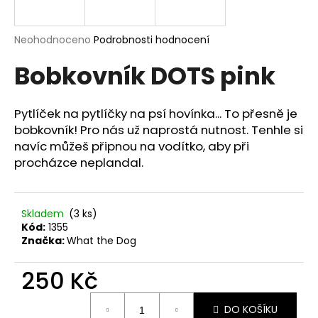
a
j
Průměrné
Neohodnoceno
Podrobnosti hodnocení
í
hodnocení
Bobkovník DOTS pink
produktu
t
je
?
0,0
z
Pytlíček na pytlíčky na psí hovínka... To přesně je
5
bobkovník! Pro nás už naprostá nutnost. Tenhle si
hvězdiček.
navíc můžeš připnou na vodítko, aby při
procházce neplandal.
HLEDAT
Skladem
(3 ks)
D
Kód:
1355
o
Značka:
What the Dog
p
o
250 Kč
r
Měrná
u
DO KOŠÍKU
cena: