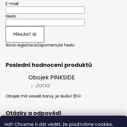
E-mail
Heslo
PŘIHLÁSIT SE
Nová registrace
Zapomenuté heslo
Poslední hodnocení produktů
Obojek PINKSIDE
Jana
|
Hodnocení produktu je 5 z 5 hvězdiček.
Obojek má veselé barvy, je slušiví 😍🐶
Otázky a odpovědi
Jak se start o látkové obojky a vodítka?
Haf! Chceme ti dát vědět, že používáme cookies,