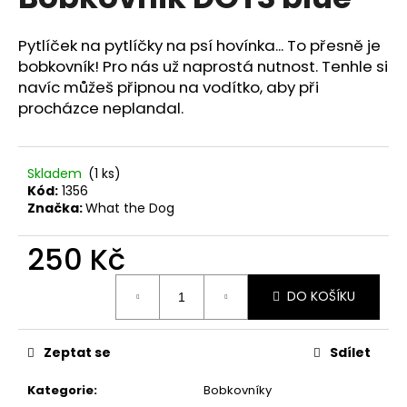
je
a
0,0
z
j
Pytlíček na pytlíčky na psí hovínka... To přesně je
5
bobkovník! Pro nás už naprostá nutnost. Tenhle si
í
hvězdiček.
navíc můžeš připnou na vodítko, aby při
t
procházce neplandal.
?
Skladem
(1 ks)
Kód:
1356
Značka:
What the Dog
HLEDAT
250 Kč
Měrná
D
DO KOŠÍKU
cena:
o
p
o
Zeptat se
Sdílet
r
u
Kategorie
:
Bobkovníky