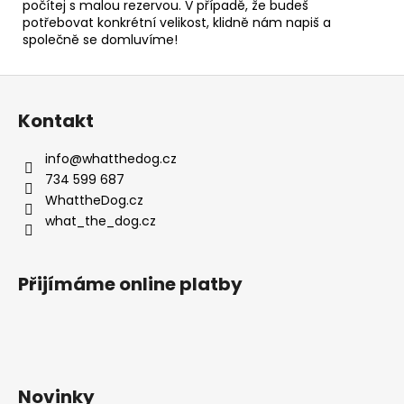
počítej s malou rezervou. V případě, že budeš
potřebovat konkrétní velikost, klidně nám napiš a
společně se domluvíme!
Z
á
Kontakt
p
a
info
@
whatthedog.cz
t
734 599 687
í
WhattheDog.cz
what_the_dog.cz
Přijímáme online platby
Novinky