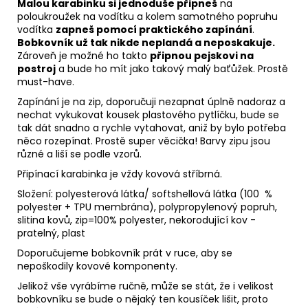
Malou karabinku si jednoduše připneš
na
poloukroužek na vodítku a kolem samotného popruhu
vodítka
zapneš pomocí praktického zapínání
.
Bobkovník už tak nikde neplandá a neposkakuje.
Zároveň je možné ho takto
připnou pejskovi na
postroj
a bude ho mít jako takový malý baťůžek. Prostě
must-have.
Zapínání je na zip, doporučuji nezapnat úplně nadoraz a
nechat vykukovat kousek plastového pytlíčku, bude se
tak dát snadno a rychle vytahovat, aniž by bylo potřeba
něco rozepínat. Prostě super věcička! Barvy zipu jsou
různé a liší se podle vzorů.
Připínací karabinka je vždy kovová stříbrná.
Složení: polyesterová látka/ softshellová látka
(100 %
polyester + TPU membrána), polypropylenový popruh,
slitina kovů, zip=100% polyester, nekorodující kov -
pratelný, plast
Doporučujeme bobkovník prát v ruce, aby se
nepoškodily kovové komponenty.
Jelikož vše vyrábíme ručně, může se stát, že i velikost
bobkovníku se bude o nějaký ten kousíček lišit, proto