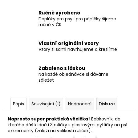
č
u
Ručně vyrobeno
j
Doplňky pro psy i pro páníčky šijeme
e
ručně v ČR
m
e
Vlastní originální vzory
Vzory si sami navrhujeme a kreslíme
SVATEBNÍ
VODÍTKO
ELEGANTNÍ
Zabaleno s láskou
BÍLÉ
Na každé objednávce si dáváme
550
záležet
Kč
Popis
Související (1)
Hodnocení
Diskuze
Naprosto super praktická věcička!
Bobkovník, do
kterého dáš klidně i 3 ruličky s plastovými pytlíčky na psí
exkrementy (záleží na velikosti ruliček).