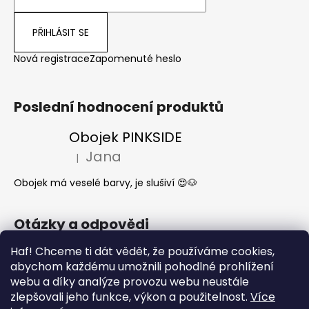
PŘIHLÁSIT SE
Nová registrace
Zapomenuté heslo
Poslední hodnocení produktů
Obojek PINKSIDE
Jana
|
Hodnocení produktu je 5 z 5 hvězdiček.
Obojek má veselé barvy, je slušiví 😍🐶
Otázky a odpovědi
Haf! Chceme ti dát vědět, že používáme cookies,
Jak se start o látkové obojky a vodítka?
abychom každému umožnili pohodlné prohlížení
Kdy mi dorazí moje objednávka?
webu a díky analýze provozu webu neustále
Nejčastější dotazy- Co může a nemůže
zlepšovali jeho funkce, výkon a použitelnost.
Více
pes jíst