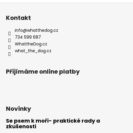
v
č
Z
l
u
á
á
j
Kontakt
d
e
p
a
m
a
info
@
whatthedog.cz
c
e
t
734 599 687
í
í
WhattheDog.cz
p
VODÍTKO
what_the_dog.cz
r
LAVENDER
v
275
k
Kč
Přijímáme online platby
y
v
ý
p
i
s
Novinky
u
Se psem k moři- praktické rady a
zkušenosti