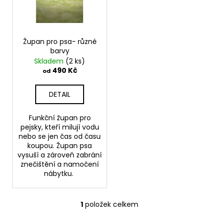
s
d
a
p
u
j
r
k
í
o
Župan pro psa- různé
t
t
barvy
d
ů
?
Skladem
(2 ks)
u
490 Kč
od
k
t
DETAIL
ů
HLEDAT
Funkční župan pro
pejsky, kteří milují vodu
nebo se jen čas od času
koupou. Župan psa
D
vysuší a zároveň zabrání
znečištění a namočení
o
nábytku.
p
o
r
1
položek celkem
O
u