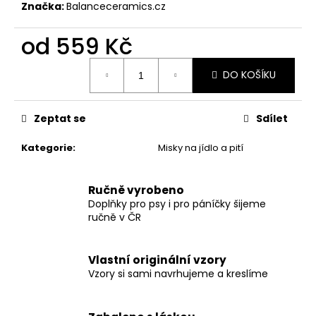
č
Značka:
Balanceceramics.cz
u
j
od
559 Kč
e
m
Měrná
DO KOŠÍKU
cena:
e
Zeptat se
Sdílet
OBOJEK
DOTS
PINK
Kategorie
:
Misky na jídlo a pití
399
Kč
Ručně vyrobeno
Doplňky pro psy i pro páníčky šijeme
ručně v ČR
Vlastní originální vzory
Vzory si sami navrhujeme a kreslíme