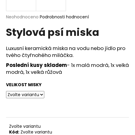
a
j
Průměrné
Neohodnoceno
Podrobnosti hodnocení
í
hodnocení
Stylová psí miska
produktu
t
je
?
0,0
z
Luxusní keramická miska na vodu nebo jídlo pro
5
tvého čtyřnohého miláčka.
hvězdiček.
Poslední kusy skladem
- 1x malá modrá, 1x velká
HLEDAT
modrá, 1x velká růžová
VELIKOST MISKY
D
o
p
o
r
Zvolte variantu
u
Kód:
Zvolte variantu