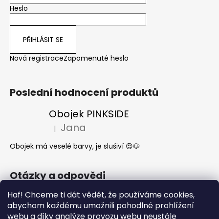
Heslo
PŘIHLÁSIT SE
Nová registrace
Zapomenuté heslo
Poslední hodnocení produktů
Obojek PINKSIDE
Jana
|
Hodnocení produktu je 5 z 5 hvězdiček.
Obojek má veselé barvy, je slušiví 😍🐶
Otázky a odpovědi
Jak se start o látkové obojky a vodítka?
Haf! Chceme ti dát vědět, že používáme cookies,
abychom každému umožnili pohodlné prohlížení
Kdy mi dorazí moje objednávka?
webu a díky analýze provozu webu neustále