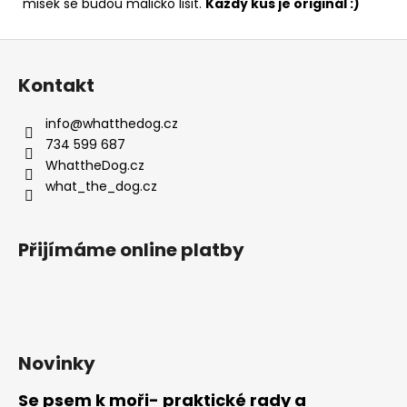
misek se budou maličko lišit.
Každý kus je originál :)
Z
á
Kontakt
p
a
info
@
whatthedog.cz
t
734 599 687
í
WhattheDog.cz
what_the_dog.cz
Přijímáme online platby
Novinky
Se psem k moři- praktické rady a