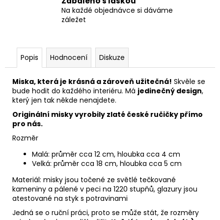
Zabaleno s láskou
Na každé objednávce si dáváme
záležet
Popis
Hodnocení
Diskuze
Miska, která je krásná a zároveň užitečná!
Skvěle se
bude hodit do každého interiéru. Má
jedinečný design
,
který jen tak někde nenajdete.
Originální misky vyrobily zlaté české ručičky přímo
pro nás.
Rozměr
Malá: průměr cca 12 cm, hloubka cca 4 cm
Velká: průměr cca 18 cm, hloubka cca 5 cm
Materiál: misky jsou točené ze světlé tečkované
kameniny a pálené v peci na 1220 stupňů, glazury jsou
atestované na styk s potravinami
Jedná se o ruční práci, proto se může stát, že rozměry