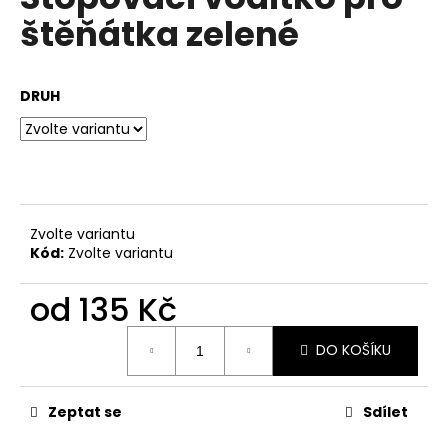
je
a
štěňátka zelené
0,0
z
j
5
í
hvězdiček.
DRUH
t
?
HLEDAT
Zvolte variantu
Kód:
Zvolte variantu
od
135 Kč
D
Měrná
o
DO KOŠÍKU
cena:
p
o
r
Zeptat se
Sdílet
u