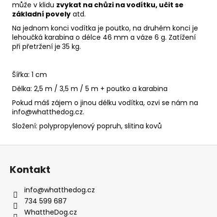
může v klidu
zvykat na chůzi na vodítku, učit se
základní povely
atd.
Na jednom konci vodítka je poutko, na druhém konci je
lehoučká karabina o délce
46 mm a váze 6 g. Zatížení
při přetržení je
35 kg.
Šířka: 1 cm
Délka: 2,5 m / 3,5 m / 5 m + poutko a karabina
Pokud máš zájem o jinou délku vodítka, ozvi se nám na
info@whatthedog.cz
.
Složení: polypropylenový popruh, slitina kovů
Z
á
Kontakt
p
a
info
@
whatthedog.cz
t
734 599 687
í
WhattheDog.cz