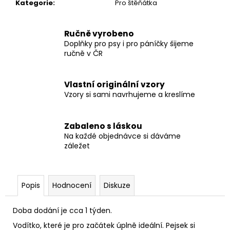
č
Kategorie
:
Pro štěňátka
u
j
Ručně vyrobeno
e
Doplňky pro psy i pro páníčky šijeme
m
ručně v ČR
e
Vlastní originální vzory
VODÍTKO
Vzory si sami navrhujeme a kreslíme
LAVENDER
275
Kč
Zabaleno s láskou
Na každé objednávce si dáváme
záležet
Popis
Hodnocení
Diskuze
Doba dodání je cca 1 týden.
Vodítko, které je pro začátek úplně ideální. Pejsek si