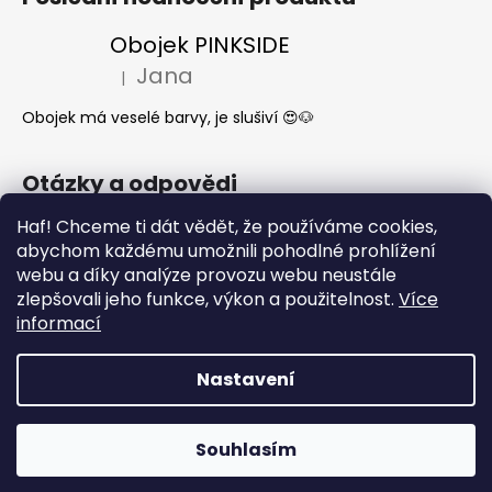
Obojek PINKSIDE
Jana
|
Hodnocení produktu je 5 z 5 hvězdiček.
Obojek má veselé barvy, je slušiví 😍🐶
Otázky a odpovědi
Jak se start o látkové obojky a vodítka?
Haf! Chceme ti dát vědět, že používáme cookies,
abychom každému umožnili pohodlné prohlížení
Kdy mi dorazí moje objednávka?
webu a díky analýze provozu webu neustále
Nejčastější dotazy- Co může a nemůže
zlepšovali jeho funkce, výkon a použitelnost.
Více
pes jíst
informací
Nastavení
Vytvořil Shoptet
Copyright 2026
What the DOG
. Všechna práva
Souhlasím
vyhrazena.