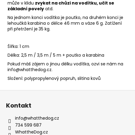
může v klidu
zvykat na chůzi na vodítku, učit se
základní povely
atd.
Na jednom konci vodítka je poutko, na druhém konci je
lehoučká karabina o délce
46 mm a váze 6 g. Zatížení
při přetržení je
35 kg.
Šířka: 1 cm
Délka: 2,5 m / 3,5 m / 5 m + poutko a karabina
Pokud máš zájem o jinou délku vodítka, ozvi se nám na
info@whatthedog.cz
.
Složení: polypropylenový popruh, slitina kovů
Z
á
Kontakt
p
a
info
@
whatthedog.cz
t
734 599 687
í
WhattheDog.cz