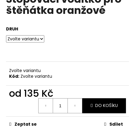
je
a
štěňátka oranžové
0,0
z
j
5
í
hvězdiček.
DRUH
t
?
HLEDAT
Zvolte variantu
Kód:
Zvolte variantu
od
135 Kč
D
Měrná
o
DO KOŠÍKU
cena:
p
o
r
Zeptat se
Sdílet
u