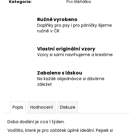
č
Kategorie
:
Pro štěňátka
u
j
Ručně vyrobeno
e
Doplňky pro psy i pro páníčky šijeme
m
ručně v ČR
e
Vlastní originální vzory
VODÍTKO
Vzory si sami navrhujeme a kreslíme
LAVENDER
275
Kč
Zabaleno s láskou
Na každé objednávce si dáváme
záležet
Popis
Hodnocení
Diskuze
Doba dodání je cca 1 týden.
Vodítko, které je pro začátek úplně ideální. Pejsek si