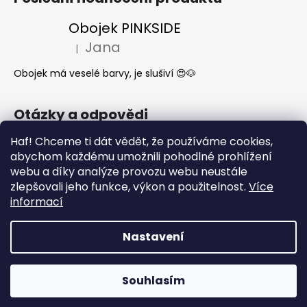
Obojek PINKSIDE
Jana
|
Hodnocení produktu je 5 z 5 hvězdiček.
Obojek má veselé barvy, je slušiví 😍🐶
Otázky a odpovědi
Jak se start o látkové obojky a vodítka?
Haf! Chceme ti dát vědět, že používáme cookies,
abychom každému umožnili pohodlné prohlížení
Kdy mi dorazí moje objednávka?
webu a díky analýze provozu webu neustále
Nejčastější dotazy- Co může a nemůže
zlepšovali jeho funkce, výkon a použitelnost.
Více
pes jíst
informací
Nastavení
Vytvořil Shoptet
Copyright 2026
What the DOG
. Všechna práva
Souhlasím
vyhrazena.