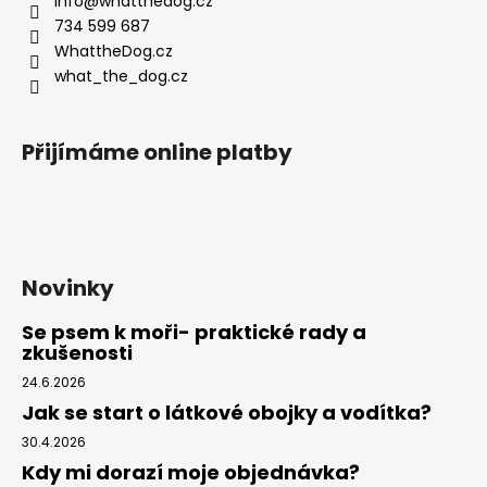
info
@
whatthedog.cz
t
734 599 687
í
WhattheDog.cz
what_the_dog.cz
Přijímáme online platby
Novinky
Se psem k moři- praktické rady a
zkušenosti
24.6.2026
Jak se start o látkové obojky a vodítka?
30.4.2026
Kdy mi dorazí moje objednávka?