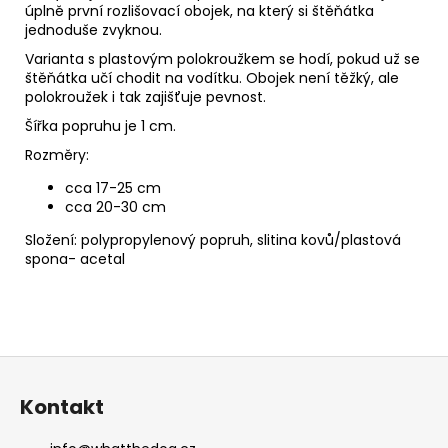
úplně první rozlišovací obojek, na který si štěňátka
jednoduše zvyknou.
Varianta s plastovým polokroužkem se hodí, pokud už se
štěňátka učí chodit na vodítku. Obojek není těžký, ale
polokroužek i tak zajišťuje pevnost.
Šířka popruhu je 1 cm.
Rozměry:
cca 17-25 cm
cca 20-30 cm
Složení: polypropylenový popruh, slitina kovů/plastová
spona- acetal
Z
á
Kontakt
p
a