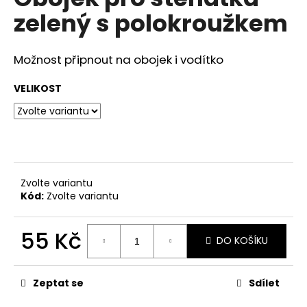
je
a
zelený s polokroužkem
0,0
z
j
5
í
hvězdiček.
Možnost připnout na obojek i vodítko
t
?
VELIKOST
HLEDAT
Zvolte variantu
Kód:
Zvolte variantu
D
o
55 Kč
DO KOŠÍKU
p
Měrná
o
cena:
r
Zeptat se
Sdílet
u