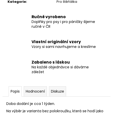
č
Kategorie
:
Pro štěňátka
u
j
e
Ručně vyrobeno
Doplňky pro psy i pro páníčky šijeme
m
ručně v ČR
e
Vlastní originální vzory
PŘÍVĚŠEK
Vzory si sami navrhujeme a kreslíme
NA
KLÍČE
69
Zabaleno s láskou
Kč
Na každé objednávce si dáváme
záležet
Popis
Hodnocení
Diskuze
Doba dodání je cca 1 týden.
Na výběr je varianta bez polokroužku, která se hodí jako