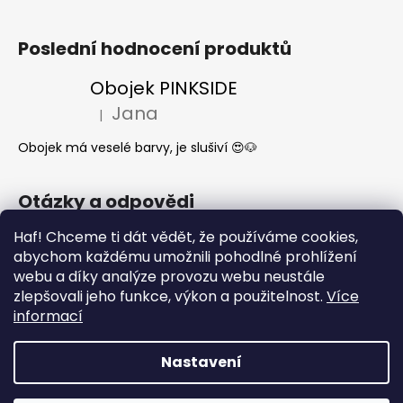
Poslední hodnocení produktů
Obojek PINKSIDE
Jana
|
Hodnocení produktu je 5 z 5 hvězdiček.
Obojek má veselé barvy, je slušiví 😍🐶
Otázky a odpovědi
Jak se start o látkové obojky a vodítka?
Haf! Chceme ti dát vědět, že používáme cookies,
abychom každému umožnili pohodlné prohlížení
Kdy mi dorazí moje objednávka?
webu a díky analýze provozu webu neustále
Nejčastější dotazy- Co může a nemůže
zlepšovali jeho funkce, výkon a použitelnost.
Více
pes jíst
informací
Nastavení
Vytvořil Shoptet
Copyright 2026
What the DOG
. Všechna práva