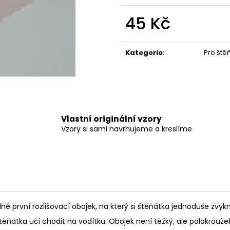
550 Kč
275 Kč
45 Kč
Měrná
cena:
Kategorie
:
Pro ště
Vlastní originální vzory
Vzory si sami navrhujeme a kreslíme
lně první rozlišovací obojek, na který si štěňátka jednoduše zvyk
ňátka učí chodit na vodítku. Obojek není těžký, ale polokroužek 