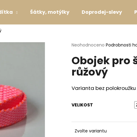
dítka
Šátky, motýlky
Doprodej-slevy
ý
Co potřebujete najít?
Průměrné
Neohodnoceno
Podrobnosti h
hodnocení
Obojek pro 
produktu
HLEDAT
je
růžový
0,0
z
5
Doporučujeme
hvězdiček.
Varianta bez polokroužku
VELIKOST
Zvolte variantu
SVATEBNÍ OBOJEK S KYTIČKAMI WHITE
VODÍTKO LAVEN