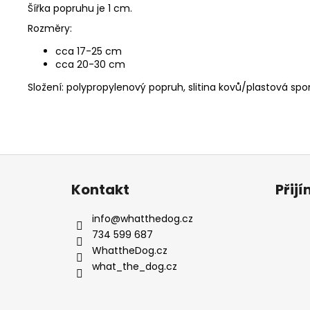
Šířka popruhu je 1 cm.
Rozměry:
cca 17-25 cm
cca 20-30 cm
Složení: polypropylenový popruh, slitina kovů/plastová sp
Z
á
Kontakt
Přij
p
a
info
@
whatthedog.cz
t
734 599 687
í
WhattheDog.cz
what_the_dog.cz