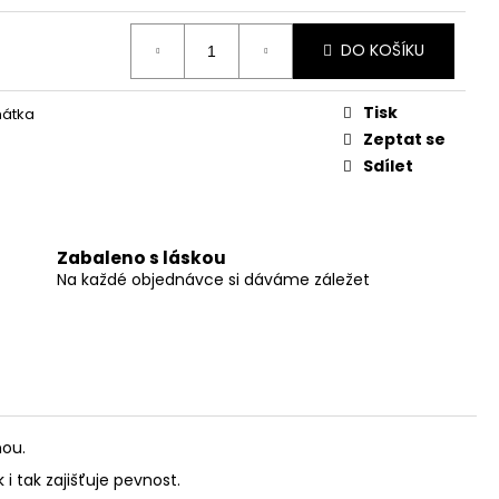
DO KOŠÍKU
Tisk
ňátka
Zeptat se
Sdílet
Zabaleno s láskou
Na každé objednávce si dáváme záležet
nou.
i tak zajišťuje pevnost.