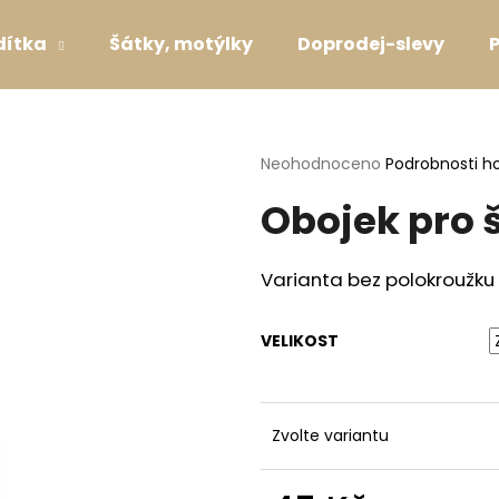
dítka
Šátky, motýlky
Doprodej-slevy
Co potřebujete najít?
Průměrné
Neohodnoceno
Podrobnosti h
hodnocení
Obojek pro 
produktu
HLEDAT
je
0,0
z
Varianta bez polokroužku
5
Doporučujeme
hvězdiček.
VELIKOST
Zvolte variantu
SVATEBNÍ OBOJEK S KYTIČKAMI WHITE
VODÍTKO LAVEN