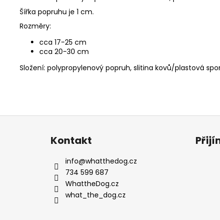
Šířka popruhu je 1 cm.
Rozměry:
cca 17-25 cm
cca 20-30 cm
Složení: polypropylenový popruh, slitina kovů/plastová sp
Z
á
Kontakt
Přij
p
a
info
@
whatthedog.cz
t
734 599 687
í
WhattheDog.cz
what_the_dog.cz