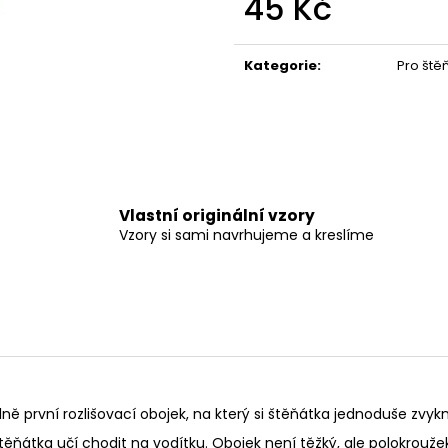
45 Kč
550 Kč
275 Kč
Měrná
cena:
Kategorie
:
Pro ště
Vlastní originální vzory
Vzory si sami navrhujeme a kreslíme
lně první rozlišovací obojek, na který si štěňátka jednoduše zvyk
ňátka učí chodit na vodítku. Obojek není těžký, ale polokroužek 