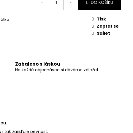
DO KOŠÍKU
Tisk
ňátka
Zeptat se
Sdílet
Zabaleno s láskou
Na každé objednávce si dáváme záležet
nou.
i tak zajišťuje pevnost.