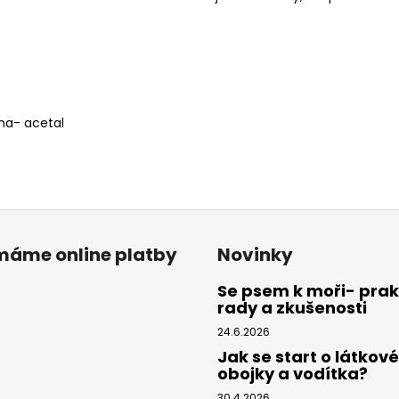
ona- acetal
ímáme online platby
Novinky
Se psem k moři- prak
rady a zkušenosti
24.6.2026
Jak se start o látkové
obojky a vodítka?
30.4.2026