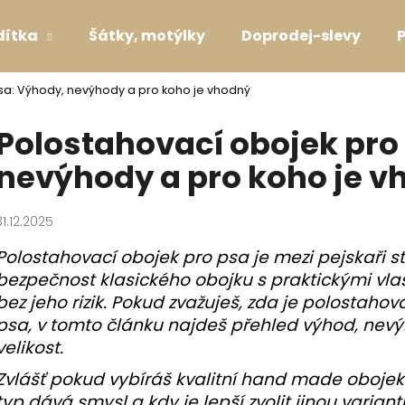
dítka
Šátky, motýlky
Doprodej-slevy
sa: Výhody, nevýhody a pro koho je vhodný
Co potřebujete najít?
Polostahovací obojek pro
nevýhody a pro koho je v
HLEDAT
31.12.2025
Doporučujeme
Polostahovací obojek pro psa je mezi pejskaři s
bezpečnost klasického obojku s praktickými vl
bez jeho rizik. Pokud zvažuješ, zda je polostaho
psa, v tomto článku najdeš přehled výhod, nevýh
velikost.
Zvlášť pokud vybíráš kvalitní hand made obojek 
SVATEBNÍ OBOJEK S KYTIČKAMI WHITE
VODÍTKO LAVEN
typ dává smysl a kdy je lepší zvolit jinou variant