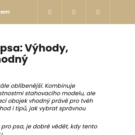
Hledat
Přihlášení
Nákupní
Pamlsky
Postroje
Hračky
Bobkovníky
košík
 psa: Výhody,
hodný
tále oblíbenější. Kombinuje
astnostmi stahovacího modelu, ale
vací obojek vhodný právě pro tvéh
od i tipů, jak vybrat správnou
pro psa, je dobré vědět, kdy tento
DER
u.