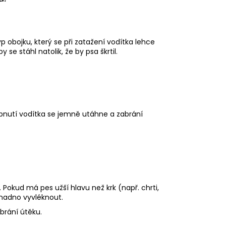
 obojku, který se při zatažení vodítka lehce
e stáhl natolik, že by psa škrtil.
apnutí vodítka se jemně utáhne a zabrání
Pokud má pes užší hlavu než krk (např. chrti,
 snadno vyvléknout.
brání útěku.