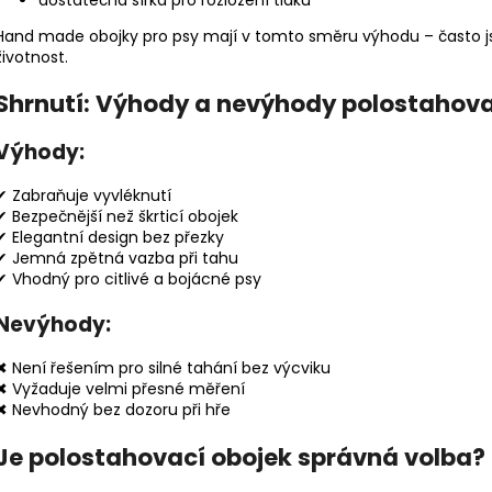
Hand made obojky pro psy mají v tomto směru výhodu – často js
životnost.
Shrnutí: Výhody a nevýhody polostahov
Výhody:
✔ Zabraňuje vyvléknutí
✔ Bezpečnější než škrticí obojek
✔ Elegantní design bez přezky
✔ Jemná zpětná vazba při tahu
✔ Vhodný pro citlivé a bojácné psy
Nevýhody:
✖ Není řešením pro silné tahání bez výcviku
✖ Vyžaduje velmi přesné měření
✖ Nevhodný bez dozoru při hře
Je polostahovací obojek správná volba?