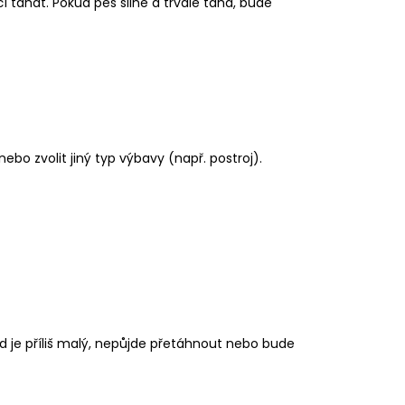
tahat. Pokud pes silně a trvale tahá, bude
o zvolit jiný typ výbavy (např. postroj).
kud je příliš malý, nepůjde přetáhnout nebo bude