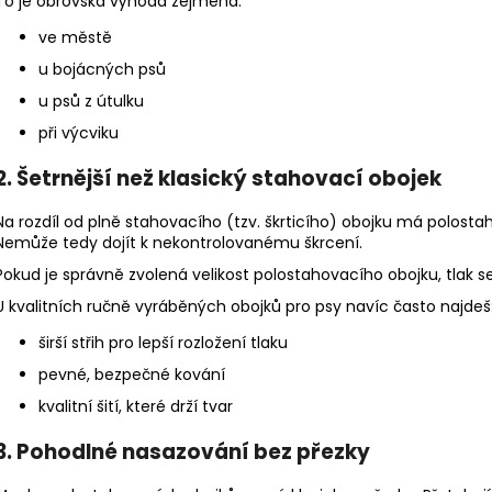
To je obrovská výhoda zejména:
ve městě
u bojácných psů
u psů z útulku
při výcviku
2. Šetrnější než klasický stahovací obojek
Na rozdíl od plně stahovacího (tzv. škrticího) obojku má polosta
Nemůže tedy dojít k nekontrolovanému škrcení.
Pokud je správně zvolená velikost polostahovacího obojku, tlak 
U kvalitních ručně vyráběných obojků pro psy navíc často najdeš
širší střih pro lepší rozložení tlaku
pevné, bezpečné kování
kvalitní šití, které drží tvar
3. Pohodlné nasazování bez přezky