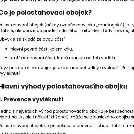
550 Kč
275 Kč
Co je polostahovací obojek?
Polostahovací obojek (někdy označovaný jako „martingale“) je typ
stáhne, ale pouze do předem daného limitu. Není tedy možné, aby s
Obvykle se skládá ze dvou částí:
hlavní pevné části kolem krku,
kratší stahovací části, která reaguje na tah vodítka.
Když pes netáhne, obojek je extrémně pohodlný a volnější. Při n
vyvléknutí.
Hlavní výhody polostahovacího obojku
1. Prevence vyvléknutí
Jedna z největších výhod polostahovacího obojku je bezpečnost. 
vipeti, saluki, ale i někteří kříženci), může se z klasického obojku
Polostahovací obojek se při pokusu o couvnutí lehce stáhne a za