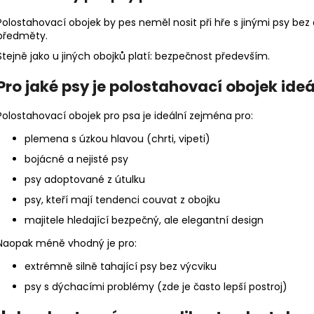
Polostahovací obojek by pes neměl nosit při hře s jinými psy b
předměty.
Stejně jako u jiných obojků platí: bezpečnost především.
Pro jaké psy je polostahovací obojek ideá
Polostahovací obojek pro psa je ideální zejména pro:
plemena s úzkou hlavou (chrti, vipeti)
bojácné a nejisté psy
psy adoptované z útulku
psy, kteří mají tendenci couvat z obojku
majitele hledající bezpečný, ale elegantní design
Naopak méně vhodný je pro:
extrémně silně tahající psy bez výcviku
psy s dýchacími problémy (zde je často lepší postroj)