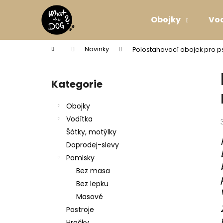
K
Přejít
na
o
Obojky
Vo
obsah
Zpět
Zpět
š
do
do
í
Domů
Novinky
Polostahovací obojek pro p
k
obchodu
obchodu
P
o
Kategorie
Přeskočit
s
kategorie
t
Obojky
r
Vodítka
a
Šátky, motýlky
n
Doprodej-slevy
n
Pamlsky
í
Bez masa
p
Bez lepku
a
Masové
n
Postroje
SVATEBNÍ VODÍTKO ELEGANTNÍ BÍLÉ
e
Hračky