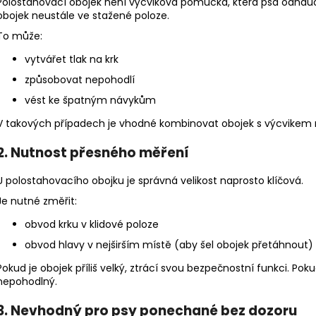
Polostahovací obojek není výcviková pomůcka, která psa odnaučí 
obojek neustále ve stažené poloze.
To může:
vytvářet tlak na krk
způsobovat nepohodlí
vést ke špatným návykům
V takových případech je vhodné kombinovat obojek s výcvikem neb
2. Nutnost přesného měření
U polostahovacího obojku je správná velikost naprosto klíčová.
Je nutné změřit:
obvod krku v klidové poloze
obvod hlavy v nejširším místě (aby šel obojek přetáhnout)
Pokud je obojek příliš velký, ztrácí svou bezpečnostní funkci. Po
nepohodlný.
3. Nevhodný pro psy ponechané bez dozoru