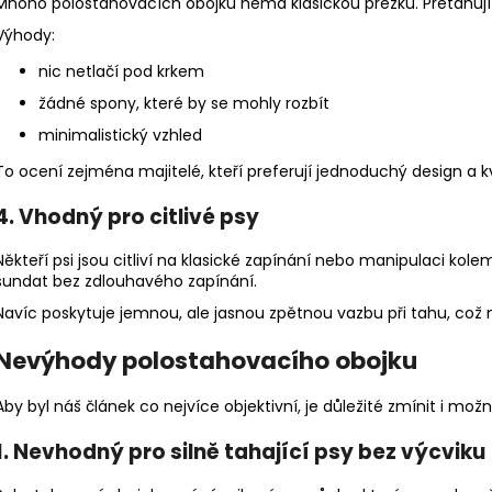
Mnoho polostahovacích obojků nemá klasickou přezku. Přetahují 
Výhody:
nic netlačí pod krkem
žádné spony, které by se mohly rozbít
minimalistický vzhled
To ocení zejména majitelé, kteří preferují jednoduchý design a k
4. Vhodný pro citlivé psy
Někteří psi jsou citliví na klasické zapínání nebo manipulaci kole
sundat bez zdlouhavého zapínání.
Navíc poskytuje jemnou, ale jasnou zpětnou vazbu při tahu, což
Nevýhody polostahovacího obojku
Aby byl náš článek co nejvíce objektivní, je důležité zmínit i mo
1. Nevhodný pro silně tahající psy bez výcviku