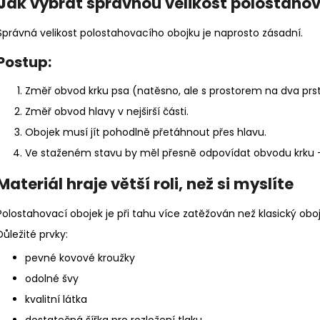
J
ak vybrat správnou velikost polostaho
Správná velikost polostahovacího obojku je naprosto zásadní.
Postup:
Změř obvod krku psa (natěsno, ale s prostorem na dva prst
Změř obvod hlavy v nejširší části.
Obojek musí jít pohodlně přetáhnout přes hlavu.
Ve staženém stavu by měl přesně odpovídat obvodu krku –
Materiál hraje větší roli, než si myslíte
Polostahovací obojek je při tahu více zatěžován než klasický oboje
Důležité prvky:
pevné kovové kroužky
odolné švy
kvalitní látka
dostatečná šířka pro rozložení tlaku