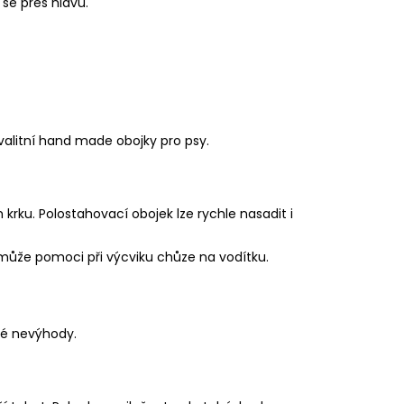
se přes hlavu.
valitní hand made obojky pro psy.
m krku. Polostahovací obojek lze rychle nasadit i
 může pomoci při výcviku chůze na vodítku.
žné nevýhody.