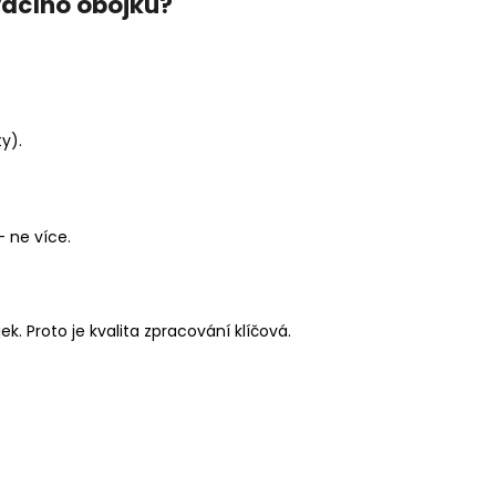
vacího obojku?
y).
 ne více.
k. Proto je kvalita zpracování klíčová.