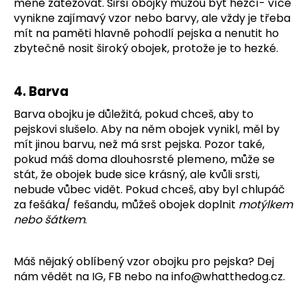
méně zatěžovat. Širší obojky můžou být hezčí- více
vynikne zajímavý vzor nebo barvy, ale vždy je třeba
mít na paměti hlavně pohodlí pejska a nenutit ho
zbytečně nosit široký obojek, protože je to hezké.
4. Barva
Barva obojku je důležitá, pokud chceš, aby to
pejskovi slušelo. Aby na něm obojek vynikl, měl by
mít jinou barvu, než má srst pejska. Pozor také,
pokud máš doma dlouhosrsté plemeno, může se
stát, že obojek bude sice krásný, ale kvůli srsti,
nebude vůbec vidět. Pokud chceš, aby byl chlupáč
za fešáka/ fešandu, můžeš obojek doplnit
motýlkem
nebo šátkem
.
Máš nějaký oblíbený vzor obojku pro pejska? Dej
nám vědět na IG, FB nebo na
info@whatthedog.cz.