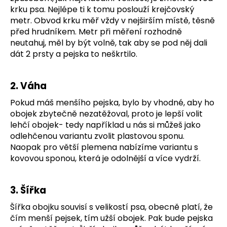
č
krku psa. Nejlépe ti k tomu poslouží krejčovský
u
metr. Obvod krku měř vždy v nejširším místě, těsně
j
před hrudníkem. Metr při měření rozhodně
e
neutahuj, měl by být volně, tak aby se pod něj dali
m
dát 2 prsty a pejska to neškrtilo.
e
2. Váha
SVATEBNÍ
VODÍTKO
Pokud máš menšího pejska, bylo by vhodné, aby ho
ELEGANTNÍ
BÍLÉ
obojek zbytečně nezatěžoval, proto je lepší volit
lehčí obojek- tedy například u nás si můžeš jako
550
Kč
odlehčenou variantu zvolit plastovou sponu.
Naopak pro větší plemena nabízíme variantu s
kovovou sponou, která je odolnější a více vydrží.
3. Šířka
Šířka obojku souvisí s velikostí psa, obecně platí, že
čím menší pejsek, tím užší obojek. Pak bude pejska