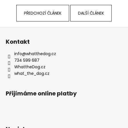
PŘEDCHOZÍ ČLÁNEK
DALŠÍ ČLÁNEK
Z
á
Kontakt
p
a
info
@
whatthedog.cz
t
734 599 687
í
WhattheDog.cz
what_the_dog.cz
Přijímáme online platby