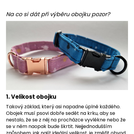
a
Na co si dát při výběru obojku pozor?
j
í
t
?
HLEDAT
D
1. Velikost obojku
o
Takový základ, který asi napadne úplně každého.
p
Obojek musí psovi dobře sedět na krku, aby se
o
nestalo, že se z něj na procházce vyvlékne nebo že
r
se v něm naopak bude škrtit. Nejjednodušším
u
způsobem, jak najít ideální velikost, je změřit obvod