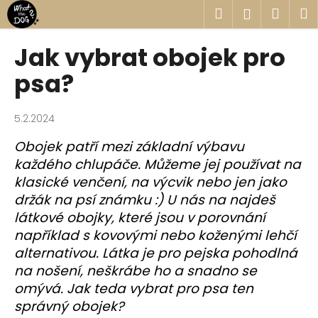
K
Přejít
Hledat
Náku
M
Přihlášen
na
o
obsah
Zpět
Zpět
košík
š
Jak vybrat obojek pro
í
C
psa?
k
o
p
5.2.2024
o
Obojek patří mezi základní výbavu
t
každého chlupáče. Můžeme jej používat na
ř
klasické venčení, na výcvik nebo jen jako
e
držák na psí známku :) U nás na najdeš
b
látkové obojky, které jsou v porovnání
u
například s kovovými nebo koženými lehčí
j
alternativou. Látka je pro pejska pohodlná
e
na nošení, neškrábe ho a snadno se
t
omývá. Jak teda vybrat pro psa ten
e
správný obojek?
n