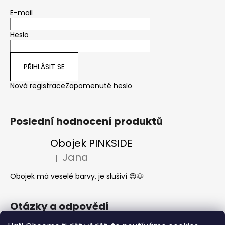
E-mail
Heslo
PŘIHLÁSIT SE
Nová registrace
Zapomenuté heslo
Poslední hodnocení produktů
Obojek PINKSIDE
Jana
|
Hodnocení produktu je 5 z 5 hvězdiček.
Obojek má veselé barvy, je slušiví 😍🐶
Otázky a odpovědi