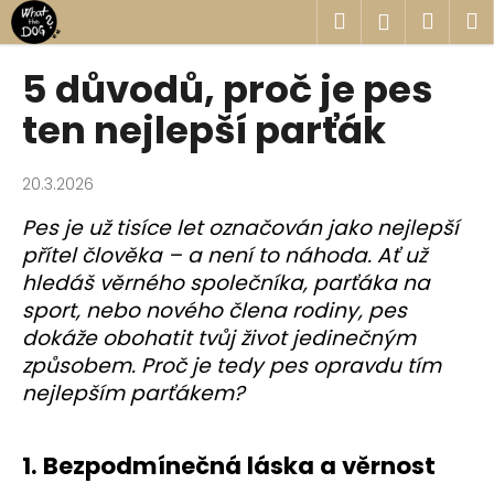
K
Přejít
Hledat
Náku
M
Přihlášen
na
o
obsah
Zpět
Zpět
košík
š
5 důvodů, proč je pes
í
C
ten nejlepší parťák
k
o
p
20.3.2026
o
Pes je už tisíce let označován jako nejlepší
t
přítel člověka – a není to náhoda. Ať už
ř
hledáš věrného společníka, parťáka na
e
sport, nebo nového člena rodiny, pes
b
dokáže obohatit tvůj život jedinečným
u
způsobem. Proč je tedy pes opravdu tím
j
nejlepším parťákem?
e
t
e
1. Bezpodmínečná láska a věrnost
n