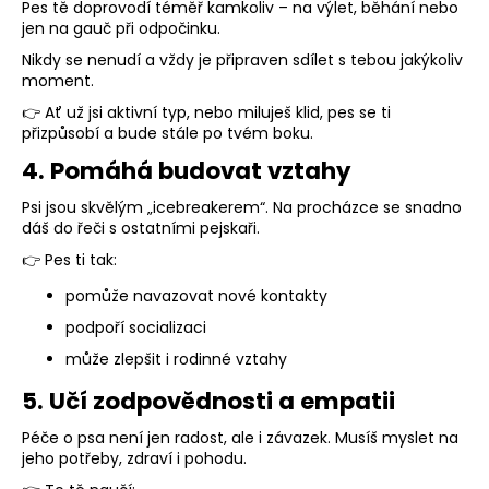
č
Pes tě doprovodí téměř kamkoliv – na výlet, běhání nebo
u
jen na gauč při odpočinku.
j
Nikdy se nenudí a vždy je připraven sdílet s tebou jakýkoliv
e
moment.
m
👉 Ať už jsi aktivní typ, nebo miluješ klid, pes se ti
e
přizpůsobí a bude stále po tvém boku.
4. Pomáhá budovat vztahy
SVATEBNÍ
VODÍTKO
Psi jsou skvělým „icebreakerem“. Na procházce se snadno
ELEGANTNÍ
dáš do řeči s ostatními pejskaři.
BÍLÉ
👉 Pes ti tak:
550
Kč
pomůže navazovat nové kontakty
podpoří socializaci
může zlepšit i rodinné vztahy
5. Učí zodpovědnosti a empatii
Péče o psa není jen radost, ale i závazek. Musíš myslet na
jeho potřeby, zdraví i pohodu.