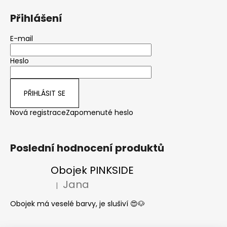
Přihlášení
E-mail
Heslo
PŘIHLÁSIT SE
Nová registrace
Zapomenuté heslo
Poslední hodnocení produktů
Obojek PINKSIDE
Jana
|
Hodnocení produktu je 5 z 5 hvězdiček.
Obojek má veselé barvy, je slušiví 😍🐶