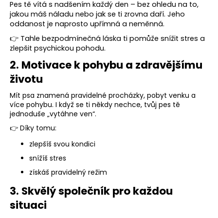
Pes tě vítá s nadšením každý den – bez ohledu na to,
a
jakou máš náladu nebo jak se ti zrovna daří. Jeho
j
oddanost je naprosto upřímná a neměnná.
í
👉 Tahle bezpodmínečná láska ti pomůže snížit stres a
t
zlepšit psychickou pohodu.
?
2. Motivace k pohybu a zdravějšímu
životu
Mít psa znamená pravidelné procházky, pobyt venku a
více pohybu. I když se ti někdy nechce, tvůj pes tě
HLEDAT
jednoduše „vytáhne ven“.
👉 Díky tomu:
zlepšíš svou kondici
D
snížíš stres
o
získáš pravidelný režim
p
o
3. Skvělý společník pro každou
r
situaci
u