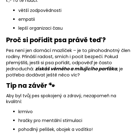
👉 To tě naučí:
větší zodpovědnosti
empatii
lepší organizaci času
Proč si pořídit psa právě teď?
Pes není jen domácí mazlíček – je to plnohodnotný člen
rodiny. Přináší radost, smích i pocit bezpečí. Pokud
přemýšlíš, jestli si psa pořídit, odpověď je často
jednoduchá:
získáš věrného a milujícího parťáka
, je
potřeba dodávat ještě něco víc?
Tip na závěr 🐾
Aby byl tvůj pes spokojený a zdravý, nezapomeň na
kvalitní:
krmivo
hračky pro mentální stimulaci
pohodlný pelíšek, obojek a vodítko!