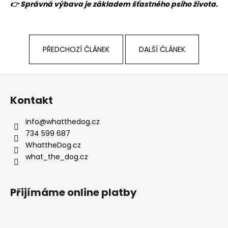
👉 Správná výbava je základem šťastného psího života.
PŘEDCHOZÍ ČLÁNEK
DALŠÍ ČLÁNEK
Z
á
Kontakt
p
a
info
@
whatthedog.cz
t
734 599 687
í
WhattheDog.cz
what_the_dog.cz
Přijímáme online platby