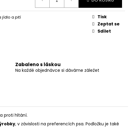
DO KOŠÍKU
Tisk
 jídlo a pití
Zeptat se
Sdílet
Zabaleno s láskou
Na každé objednávce si dáváme záležet
proti hltání.
výrobky
, v závislosti na preferencích psa. Podložku je také