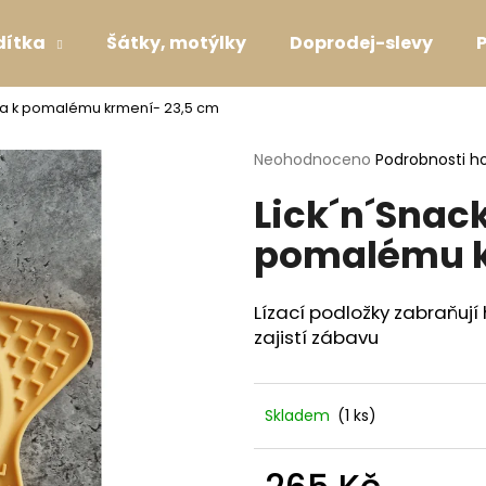
dítka
Šátky, motýlky
Doprodej-slevy
žka k pomalému krmení- 23,5 cm
Co potřebujete najít?
Průměrné
Neohodnoceno
Podrobnosti h
hodnocení
Lick´n´Snac
produktu
HLEDAT
je
pomalému k
0,0
z
5
Doporučujeme
hvězdiček.
Lízací podložky zabraňují 
zajistí zábavu
Skladem
(1 ks)
SVATEBNÍ OBOJEK S KYTIČKAMI WHITE
VODÍTKO LAVEN