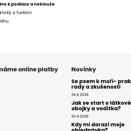
ilne k podlaze a neklouže
.
ktický a funkční.
lahu.
ímáme online platby
Novinky
Se psem k moři- prak
rady a zkušenosti
24.6.2026
Jak se start o látkové
obojky a vodítka?
30.4.2026
Kdy mi dorazí moje
objednávka?