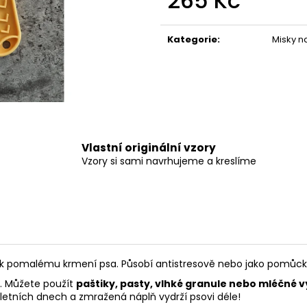
265 Kč
550 Kč
275 Kč
Měrná
cena:
Kategorie
:
Misky na
Vlastní originální vzory
Vzory si sami navrhujeme a kreslíme
 k pomalému krmení psa. Působí antistresově nebo jako pomůcka 
. Můžete použít
paštiky, pasty, vlhké granule nebo mléčné 
 letních dnech a zmražená náplň vydrží psovi déle!