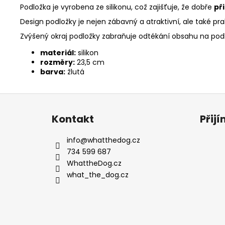
Podložka je vyrobena ze silikonu, což zajišťuje, že dobře
př
Design podložky je nejen zábavný a atraktivní, ale také pra
Zvýšený okraj podložky zabraňuje odtékání obsahu na pod
materiál:
silikon
rozměry:
23,5 cm
barva:
žlutá
Z
á
Kontakt
Přij
p
a
info
@
whatthedog.cz
t
734 599 687
í
WhattheDog.cz
what_the_dog.cz