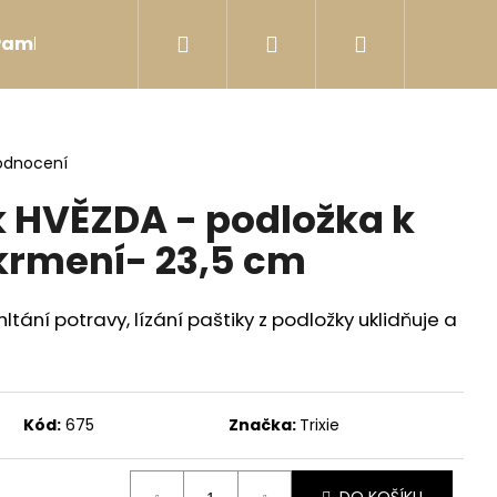
Hledat
Přihlášení
Nákupní
Pamlsky
Postroje
Hračky
Bobkovníky
košík
odnocení
k HVĚZDA - podložka k
rmení- 23,5 cm
hltání potravy,
lízání paštiky z podložky uklidňuje a
Kód:
675
Značka:
Trixie
DER