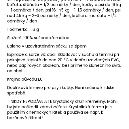
Koťata, štěňata –⁠ 1/2 odměrky / den, kočky a psi do 16 kg
– 1 odměrka / den, psi 16–45 kg –⁠ 1-1,5 odměrky / den, psi
nad 45 kg – 2–⁠3 odměrky / den, králíci a morčata –⁠ 1/2
odměrky / den
1 odměrka = 6 g
Složení: 100% sušená křemelina
Baleno v uzavíratelném sáčku se zipem.
Expirace a šarže viz obal. Skladovat v suchu a temnu při
pokojové teplotě do cca 20 °C v dobře uzavřených PVC,
nebo papírových obalech, bez přímeho slunečního svitu
na obal.
Krajina původu EU.
Doplňkové krmivo pro psy i kočky. Není určeno k lidské
spotřebě.
! NIKDY NEPODÁVEJETE krystalický druh křemeliny. Mohli
by jste poškodit zdraví zvířete. Krystalická forma je s
použitím chemických látek a používá se např. k
bazénové filtraci !