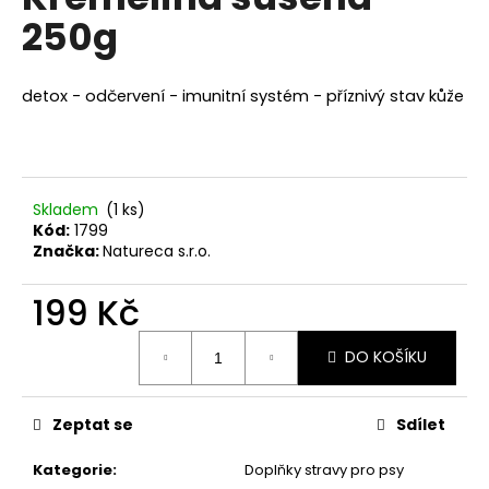
je
a
250g
0,0
z
j
5
í
hvězdiček.
detox - odčervení - imunitní systém - příznivý stav kůže
t
?
Skladem
(1 ks)
Kód:
1799
Značka:
Natureca s.r.o.
HLEDAT
199 Kč
Měrná
D
DO KOŠÍKU
cena:
o
p
o
Zeptat se
Sdílet
r
u
Kategorie
:
Doplňky stravy pro psy