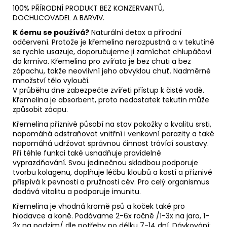
100% PŘÍRODNÍ PRODUKT BEZ KONZERVANTŮ,
DOCHUCOVADEL A BARVIV.
K čemu se používá?
Naturální detox a přírodní
odčervení. Protože je křemelina nerozpustná a v tekutině
se rychle usazuje, doporučujeme ji zamíchat chlupáčovi
do krmiva. Křemelina pro zvířata je bez chuti a bez
zápachu, takže neovlivní jeho obvyklou chuť. Nadměrné
množství tělo vyloučí.
V průběhu dne zabezpečte zvířeti přístup k čisté vodě.
Křemelina je absorbent, proto nedostatek tekutin může
způsobit zácpu.
Křemelina příznivě působí na stav pokožky a kvalitu srsti,
napomáhá odstraňovat vnitřní i venkovní parazity a také
napomáhá udržovat správnou činnost trávící soustavy.
Pří téhle funkci také usnadňuje pravidelné
vyprazdňování. Svou jedinečnou skladbou podporuje
tvorbu kolagenu, doplňuje léčbu kloubů a kostí a příznivě
přispívá k pevnosti a pružnosti cév. Pro celý organismus
dodává vitalitu a podporuje imunitu.
Křemelina je vhodná kromě psů a koček také pro
hlodavce a koně. Podávame 2-6x ročně /1-3x na jaro, 1-
3x na podzim/ dle potřeby po délku 7-14 dní.
Dávkování: