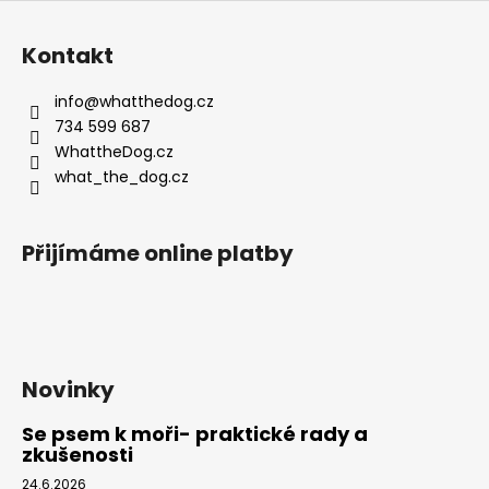
Z
á
Kontakt
p
a
info
@
whatthedog.cz
t
734 599 687
í
WhattheDog.cz
what_the_dog.cz
Přijímáme online platby
Novinky
Se psem k moři- praktické rady a
zkušenosti
24.6.2026