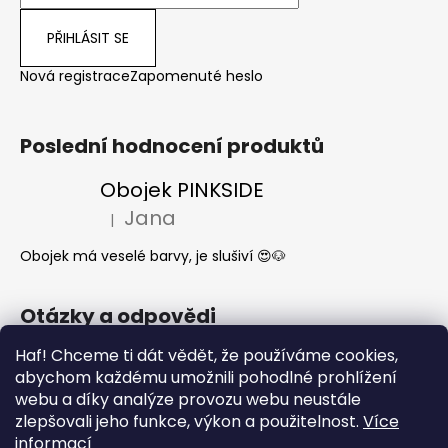
PŘIHLÁSIT SE
Nová registrace
Zapomenuté heslo
Poslední hodnocení produktů
Obojek PINKSIDE
Jana
|
Hodnocení produktu je 5 z 5 hvězdiček.
Obojek má veselé barvy, je slušiví 😍🐶
Otázky a odpovědi
Jak se start o látkové obojky a vodítka?
Haf! Chceme ti dát vědět, že používáme cookies,
abychom každému umožnili pohodlné prohlížení
Kdy mi dorazí moje objednávka?
webu a díky analýze provozu webu neustále
Nejčastější dotazy- Co může a nemůže
zlepšovali jeho funkce, výkon a použitelnost.
Více
pes jíst
informací