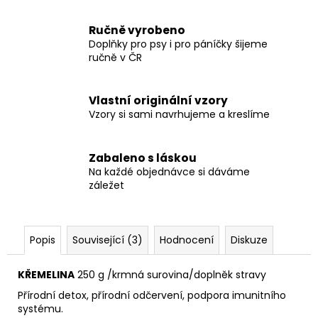
č
u
Ručně vyrobeno
j
Doplňky pro psy i pro páníčky šijeme
e
ručně v ČR
m
e
Vlastní originální vzory
Vzory si sami navrhujeme a kreslíme
SVATEBNÍ
OBOJEK
S
KYTIČKAMI
Zabaleno s láskou
WHITE
Na každé objednávce si dáváme
záležet
550
Kč
Popis
Související (3)
Hodnocení
Diskuze
KŘEMELINA
250 g /krmná surovina/doplněk stravy
Přírodní detox, přírodní odčervení, podpora imunitního
systému.