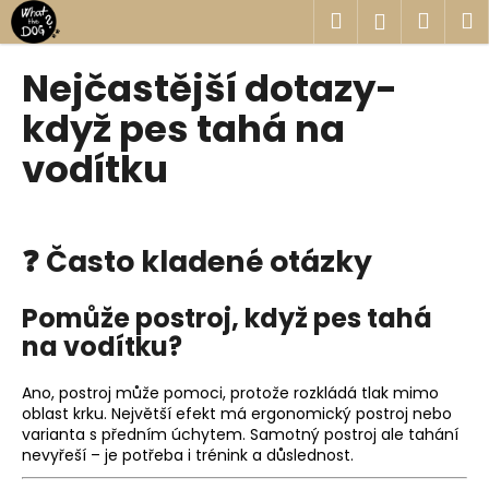
K
Přejít
Hledat
Náku
M
Přihlášen
na
o
obsah
Zpět
Zpět
košík
š
Nejčastější dotazy-
í
C
když pes tahá na
k
o
vodítku
p
o
t
❓ Často kladené otázky
ř
e
b
Pomůže postroj, když pes tahá
u
na vodítku?
j
Ano, postroj může pomoci, protože rozkládá tlak mimo
e
oblast krku. Největší efekt má ergonomický postroj nebo
t
varianta s předním úchytem. Samotný postroj ale tahání
e
nevyřeší – je potřeba i trénink a důslednost.
n