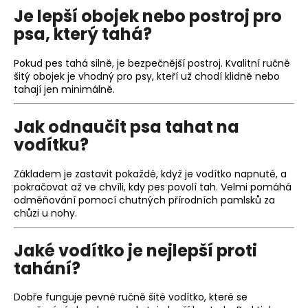
Je lepší obojek nebo postroj pro
a
psa, který tahá?
j
í
Pokud pes tahá silně, je bezpečnější postroj. Kvalitní ručně
t
šitý obojek je vhodný pro psy, kteří už chodí klidně nebo
?
tahají jen minimálně.
Jak odnaučit psa tahat na
vodítku?
HLEDAT
Základem je zastavit pokaždé, když je vodítko napnuté, a
pokračovat až ve chvíli, kdy pes povolí tah. Velmi pomáhá
odměňování pomocí chutných přírodních pamlsků za
chůzi u nohy.
D
o
Jaké vodítko je nejlepší proti
p
o
tahání?
r
u
Dobře funguje pevné ručně šité vodítko, které se