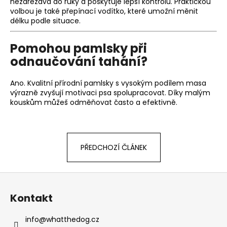
č
nezařezává do ruky a poskytuje lepší kontrolu. Praktickou
u
volbou je také přepínací vodítko, které umožní měnit
délku podle situace.
j
e
m
Pomohou pamlsky při
e
odnaučování tahání?
Ano. Kvalitní přírodní pamlsky s vysokým podílem masa
SVATEBNÍ
výrazně zvyšují motivaci psa spolupracovat. Díky malým
VODÍTKO
kouskům můžeš odměňovat často a efektivně.
ELEGANTNÍ
BÍLÉ
550
Kč
PŘEDCHOZÍ ČLÁNEK
Z
á
Kontakt
p
a
info
@
whatthedog.cz