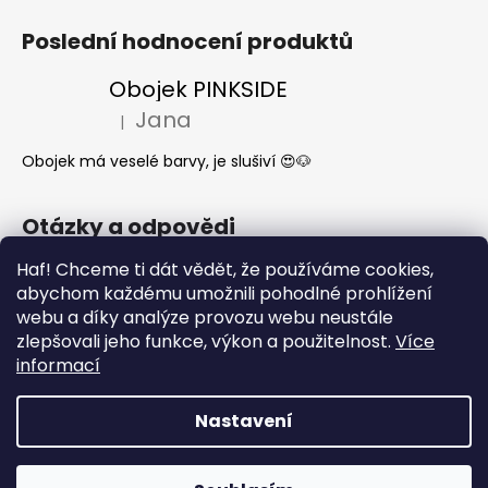
Poslední hodnocení produktů
Obojek PINKSIDE
Jana
|
Hodnocení produktu je 5 z 5 hvězdiček.
Obojek má veselé barvy, je slušiví 😍🐶
Otázky a odpovědi
Haf! Chceme ti dát vědět, že používáme cookies,
Jak se start o látkové obojky a vodítka?
abychom každému umožnili pohodlné prohlížení
Kdy mi dorazí moje objednávka?
webu a díky analýze provozu webu neustále
Nejčastější dotazy- Co může a nemůže
zlepšovali jeho funkce, výkon a použitelnost.
Více
pes jíst
informací
Nastavení
Vytvořil Shoptet
Copyright 2026
What the DOG
. Všechna práva