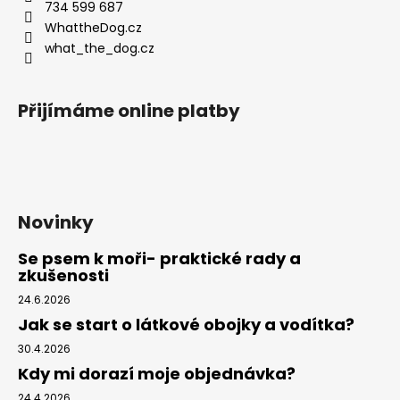
t
734 599 687
í
WhattheDog.cz
what_the_dog.cz
Přijímáme online platby
Novinky
Se psem k moři- praktické rady a
zkušenosti
24.6.2026
Jak se start o látkové obojky a vodítka?
30.4.2026
Kdy mi dorazí moje objednávka?
24.4.2026