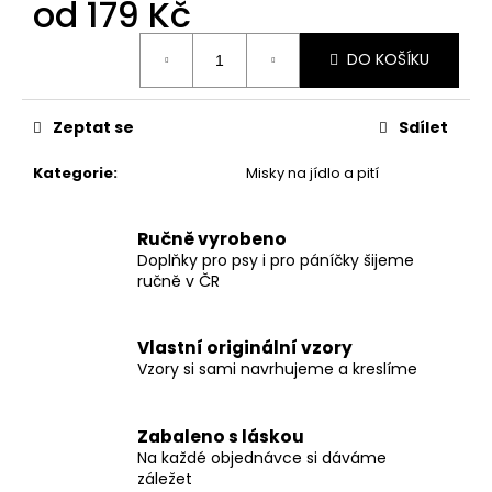
č
od
179 Kč
u
Měrná
j
DO KOŠÍKU
cena:
e
m
e
Zeptat se
Sdílet
Kategorie
:
Misky na jídlo a pití
SVATEBNÍ
VODÍTKO
ELEGANTNÍ
Ručně vyrobeno
BÍLÉ
Doplňky pro psy i pro páníčky šijeme
550
ručně v ČR
Kč
Vlastní originální vzory
Vzory si sami navrhujeme a kreslíme
Zabaleno s láskou
Na každé objednávce si dáváme
záležet