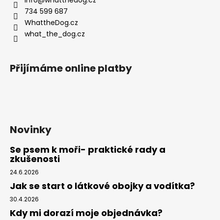
t
734 599 687
í
WhattheDog.cz
what_the_dog.cz
Přijímáme online platby
Novinky
Se psem k moři- praktické rady a
zkušenosti
24.6.2026
Jak se start o látkové obojky a vodítka?
30.4.2026
Kdy mi dorazí moje objednávka?