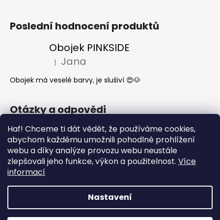
Poslední hodnocení produktů
Obojek PINKSIDE
Jana
|
Hodnocení produktu je 5 z 5 hvězdiček.
Obojek má veselé barvy, je slušiví 😍🐶
Otázky a odpovědi
Jak se start o látkové obojky a vodítka?
Haf! Chceme ti dát vědět, že používáme cookies,
abychom každému umožnili pohodlné prohlížení
Kdy mi dorazí moje objednávka?
webu a díky analýze provozu webu neustále
Nejčastější dotazy- Co může a nemůže
zlepšovali jeho funkce, výkon a použitelnost.
Více
pes jíst
informací
Nastavení
Vytvořil Shoptet
Copyright 2026
What the DOG
. Všechna práva