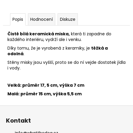
Popis
Hodnocení
Diskuze
Čistě bílá keramická miska,
která ti zapadne do
každého interiéru, vydrží ale i venku.
Díky tomu, že je vyrobená z keramiky, je
těžká a
odolná
.
Stěny misky jsou vyšší, proto se do ní vejde dostatek jídla
i vody.
Velká: průměr 17, 5 cm, výška 7 cm
Malá: průměr 15 cm, výška 5,5 cm
Z
á
Kontakt
p
a
info
@
whatthedog.cz