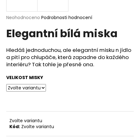
a
j
Průměrné
Neohodnoceno
Podrobnosti hodnocení
í
hodnocení
Elegantní bílá miska
produktu
t
je
?
0,0
z
Hledáš jednoduchou, ale elegantní misku n jídlo
5
a pití pro chlupáče, která zapadne do každého
hvězdiček.
interiéru? Tak tohle je přesně ona.
HLEDAT
VELIKOST MISKY
D
o
p
o
Zvolte variantu
r
Kód:
Zvolte variantu
u