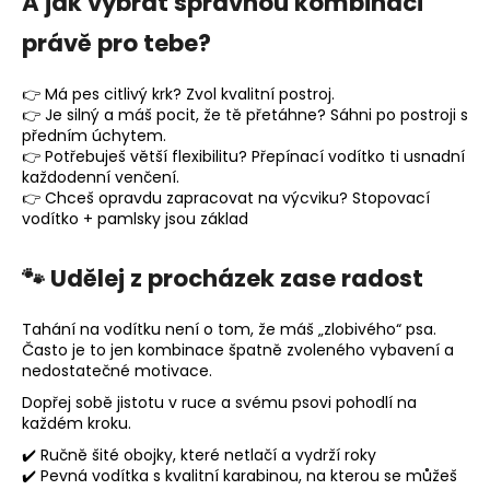
A jak vybrat správnou kombinaci
právě pro tebe?
👉 Má pes citlivý krk? Zvol kvalitní postroj.
👉 Je silný a máš pocit, že tě přetáhne? Sáhni po postroji s
předním úchytem.
👉 Potřebuješ větší flexibilitu? Přepínací vodítko ti usnadní
každodenní venčení.
👉 Chceš opravdu zapracovat na výcviku? Stopovací
vodítko + pamlsky jsou základ
🐾 Udělej z procházek zase radost
Tahání na vodítku není o tom, že máš „zlobivého“ psa.
Často je to jen kombinace špatně zvoleného vybavení a
nedostatečné motivace.
Dopřej sobě jistotu v ruce a svému psovi pohodlí na
každém kroku.
✔️ Ručně šité obojky, které netlačí a vydrží roky
✔️ Pevná vodítka s kvalitní karabinou, na kterou se můžeš