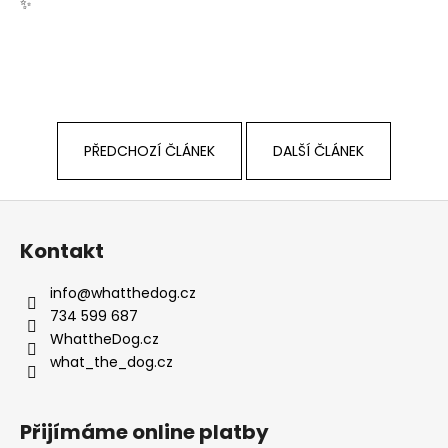
✨
PŘEDCHOZÍ ČLÁNEK
DALŠÍ ČLÁNEK
Z
á
Kontakt
p
a
info
@
whatthedog.cz
t
734 599 687
í
WhattheDog.cz
what_the_dog.cz
Přijímáme online platby