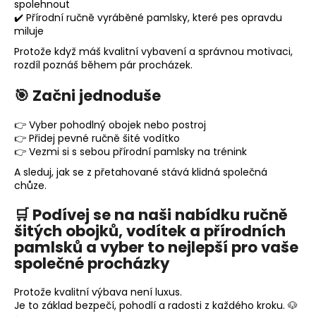
spolehnout
✔️ Přírodní ručně vyráběné pamlsky, které pes opravdu
miluje
Protože když máš kvalitní vybavení a správnou motivaci,
rozdíl poznáš během pár procházek.
🎯 Začni jednoduše
👉 Vyber pohodlný obojek nebo postroj
👉 Přidej pevné ručně šité vodítko
👉 Vezmi si s sebou přírodní pamlsky na trénink
A sleduj, jak se z přetahované stává klidná společná
chůze.
🛒 Podívej se na naši nabídku ručně
šitých obojků, vodítek a přírodních
pamlsků a vyber to nejlepší pro vaše
společné procházky
Protože kvalitní výbava není luxus.
Je to základ bezpečí, pohodlí a radosti z každého kroku. 🐶