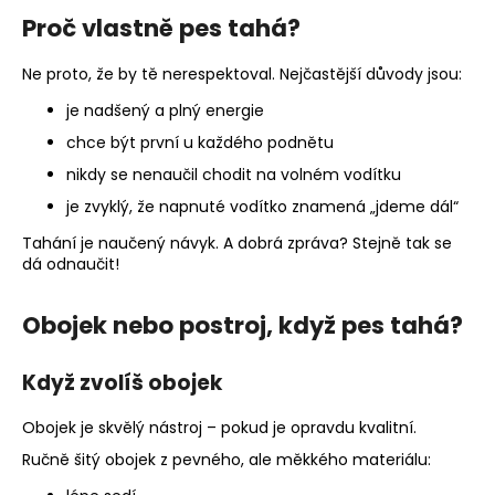
a
Proč vlastně pes tahá?
j
Ne proto, že by tě nerespektoval. Nejčastější důvody jsou:
í
t
je nadšený a plný energie
?
chce být první u každého podnětu
nikdy se nenaučil chodit na volném vodítku
je zvyklý, že napnuté vodítko znamená „jdeme dál“
Tahání je naučený návyk. A dobrá zpráva? Stejně tak se
HLEDAT
dá odnaučit!
Obojek nebo postroj, když pes tahá?
D
o
Když zvolíš obojek
p
o
Obojek je skvělý nástroj – pokud je opravdu kvalitní.
r
Ručně šitý obojek z pevného, ale měkkého materiálu:
u