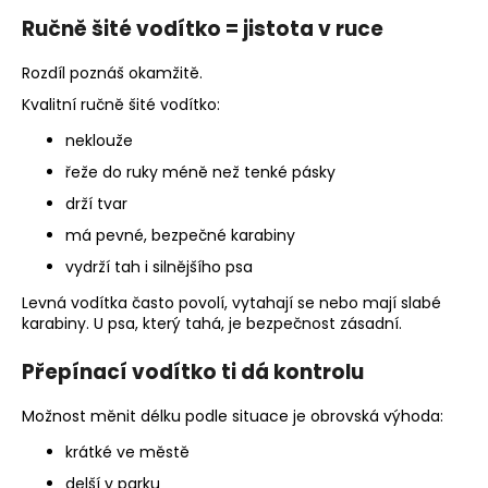
Ručně šité vodítko = jistota v ruce
Rozdíl poznáš okamžitě.
Kvalitní ručně šité vodítko:
neklouže
řeže do ruky méně než tenké pásky
drží tvar
má pevné, bezpečné karabiny
vydrží tah i silnějšího psa
Levná vodítka často povolí, vytahají se nebo mají slabé
karabiny. U psa, který tahá, je bezpečnost zásadní.
Přepínací vodítko ti dá kontrolu
Možnost měnit délku podle situace je obrovská výhoda:
krátké ve městě
delší v parku