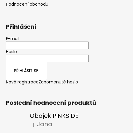
Hodnocení obchodu
Přihlášení
E-mail
Heslo
PŘIHLÁSIT SE
Nová registrace
Zapomenuté heslo
Poslední hodnocení produktů
Obojek PINKSIDE
Jana
|
Hodnocení produktu je 5 z 5 hvězdiček.