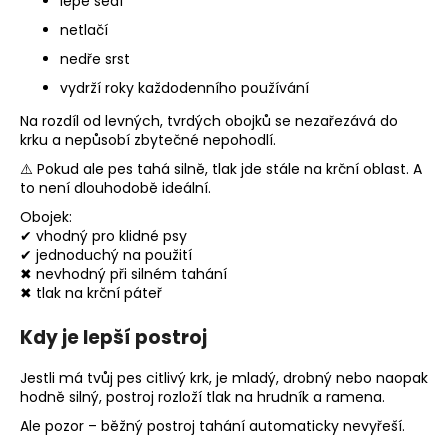
č
lépe sedí
u
netlačí
j
nedře srst
e
m
vydrží roky každodenního používání
e
Na rozdíl od levných, tvrdých obojků se nezařezává do
krku a nepůsobí zbytečné nepohodlí.
⚠️ Pokud ale pes tahá silně, tlak jde stále na krční oblast. A
SVATEBNÍ
OBOJEK
to není dlouhodobě ideální.
S
Obojek:
KYTIČKAMI
✔ vhodný pro klidné psy
WHITE
✔ jednoduchý na použití
550
✖ nevhodný při silném tahání
Kč
✖ tlak na krční páteř
Kdy je lepší postroj
Jestli má tvůj pes citlivý krk, je mladý, drobný nebo naopak
hodně silný, postroj rozloží tlak na hrudník a ramena.
Ale pozor – běžný postroj tahání automaticky nevyřeší.