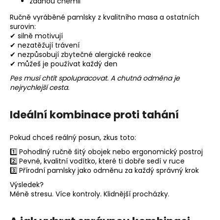
žádnou chemii
Ručně vyráběné pamlsky z kvalitního masa a ostatních
surovin:
✔ silně motivují
✔ nezatěžují trávení
✔ nezpůsobují zbytečné alergické reakce
✔ můžeš je používat každý den
Pes musí chtít spolupracovat. A chutná odměna je
nejrychlejší cesta.
Ideální kombinace proti tahání
Pokud chceš reálný posun, zkus toto:
1️⃣ Pohodlný ručně šitý obojek nebo ergonomický postroj
2️⃣ Pevné, kvalitní vodítko, které ti dobře sedí v ruce
3️⃣ Přírodní pamlsky jako odměnu za každý správný krok
Výsledek?
Méně stresu. Více kontroly. Klidnější procházky.