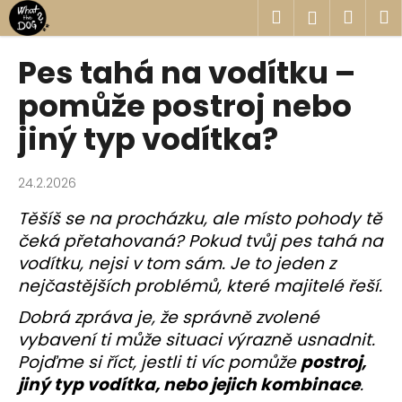
K
Přejít
Hledat
Náku
M
Přihlášen
na
o
obsah
Zpět
Zpět
košík
š
Pes tahá na vodítku –
í
C
pomůže postroj nebo
k
o
jiný typ vodítka?
p
o
24.2.2026
t
ř
Těšíš se na procházku, ale místo pohody tě
e
čeká přetahovaná? Pokud tvůj pes tahá na
b
vodítku, nejsi v tom sám. Je to jeden z
u
nejčastějších problémů, které majitelé řeší.
j
Dobrá zpráva je, že správně zvolené
e
vybavení ti může situaci výrazně usnadnit.
t
Pojďme si říct, jestli ti víc pomůže
postroj,
e
jiný typ vodítka, nebo jejich kombinace
.
n