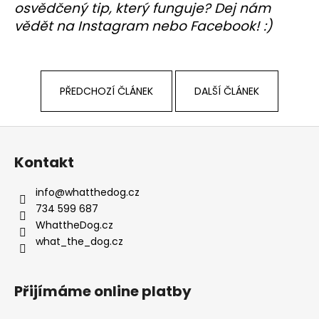
osvědčený tip, který funguje? Dej nám
vědět na Instagram nebo Facebook! :)
PŘEDCHOZÍ ČLÁNEK
DALŠÍ ČLÁNEK
Z
á
Kontakt
p
a
info
@
whatthedog.cz
t
734 599 687
í
WhattheDog.cz
what_the_dog.cz
Přijímáme online platby