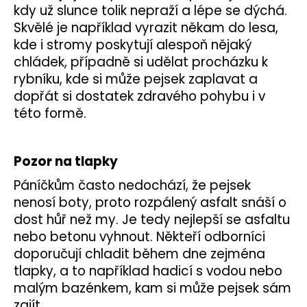
č
kdy už slunce tolik nepraží a lépe se dýchá.
u
Skvělé je například vyrazit někam do lesa,
j
kde i stromy poskytují alespoň nějaký
e
chládek, případně si udělat procházku k
m
e
rybníku, kde si může pejsek zaplavat a
dopřát si dostatek zdravého pohybu i v
této formě.
PŘÍVĚŠEK
NA
KLÍČE
69
Pozor na tlapky
Kč
Páníčkům často nedochází, že pejsek
nenosí boty, proto rozpálený asfalt snáší o
dost hůř než my. Je tedy nejlepší se asfaltu
nebo betonu vyhnout. Někteří odborníci
doporučují chladit během dne zejména
tlapky, a to například hadicí s vodou nebo
malým bazénkem, kam si může pejsek sám
zajít.