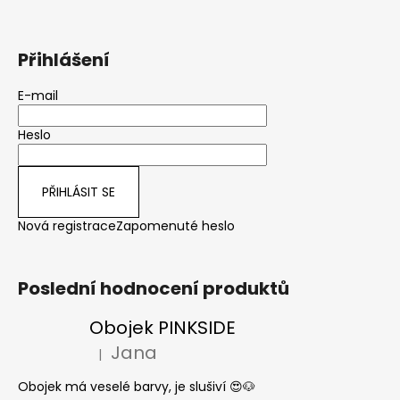
Přihlášení
E-mail
Heslo
PŘIHLÁSIT SE
Nová registrace
Zapomenuté heslo
Poslední hodnocení produktů
Obojek PINKSIDE
Jana
|
Hodnocení produktu je 5 z 5 hvězdiček.
Obojek má veselé barvy, je slušiví 😍🐶