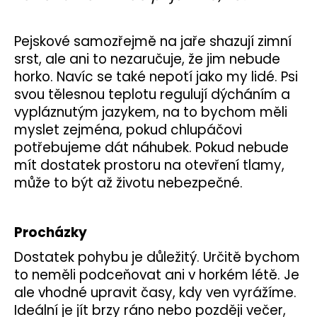
a
j
Pejskové samozřejmě na jaře shazují zimní
í
srst, ale ani to nezaručuje, že jim nebude
t
horko. Navíc se také nepotí jako my lidé. Psi
?
svou tělesnou teplotu regulují dýcháním a
vypláznutým jazykem, na to bychom měli
myslet zejména, pokud chlupáčovi
potřebujeme dát náhubek. Pokud nebude
mít dostatek prostoru na otevření tlamy,
HLEDAT
může to být až životu nebezpečné.
D
Procházky
o
p
Dostatek pohybu je důležitý. Určitě bychom
o
to neměli podceňovat ani v horkém létě. Je
r
ale vhodné upravit časy, kdy ven vyrážíme.
u
Ideální je jít brzy ráno nebo později večer,