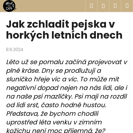
K
Přejít
Hledat
Náku
M
Přihlášen
na
o
obsah
Zpět
Zpět
košík
š
Jak zchladit pejska v
í
C
horkých letních dnech
k
o
p
8.6.2024
o
Léto už se pomalu začíná projevovat v
t
plné kráse. Dny se prodlužují a
ř
e
sluníčko hřeje víc a víc. To může mít
b
negativní dopad nejen na nás lidi, ale i
u
na naše psí mazlíčky. Psi mají na rozdíl
j
od lidí srst, často hodně hustou.
e
Představa, že bychom chodili
t
uprostřed léta venku v zimním
e
kožichu není moc příjemná, že?
n